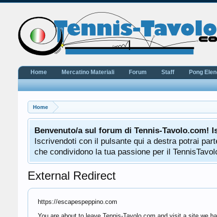
Home
Mercatino Materiali
Forum
Staff
Pong Ele
Home
Benvenuto/a sul forum di Tennis-Tavolo.com! I
Iscrivendoti con il pulsante qui a destra potrai pa
che condividono la tua passione per il TennisTavolo
External Redirect
https://escapespeppino.com
You are about to leave Tennis-Tavolo.com and visit a site we h