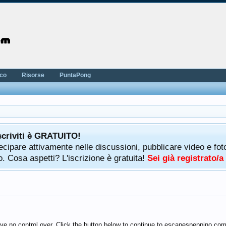
nco
Risorse
PuntaPong
scriviti è GRATUITO!
rtecipare attivamente nelle discussioni, pubblicare video e f
. Cosa aspetti? L'iscrizione è gratuita!
Sei già registrato/
ave no control over. Click the button below to continue to escapespeppino.com