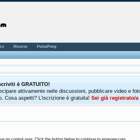
nco
Risorse
PuntaPong
scriviti è GRATUITO!
rtecipare attivamente nelle discussioni, pubblicare video e f
. Cosa aspetti? L'iscrizione è gratuita!
Sei già registrato/
ve no control over. Click the button below to continue to ersesew.com.