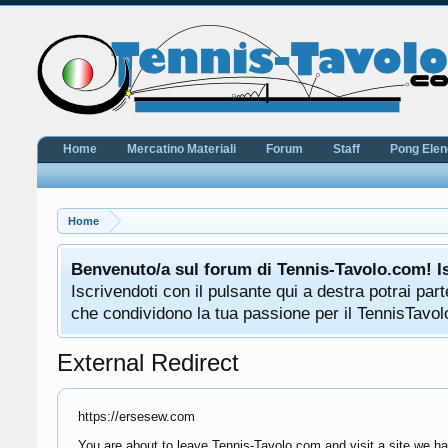
Home
Mercatino Materiali
Forum
Staff
Pong Ele
Home
Benvenuto/a sul forum di Tennis-Tavolo.com! I
Iscrivendoti con il pulsante qui a destra potrai pa
che condividono la tua passione per il TennisTavolo
External Redirect
https://ersesew.com
You are about to leave Tennis-Tavolo.com and visit a site we ha