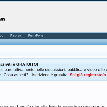
nco
Risorse
PuntaPong
scriviti è GRATUITO!
rtecipare attivamente nelle discussioni, pubblicare video e f
. Cosa aspetti? L'iscrizione è gratuita!
Sei già registrato/
ve no control over. Click the button below to continue to ericksonmanuel.com