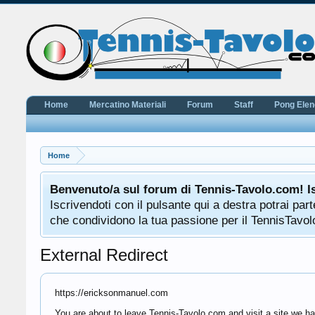
Home
Mercatino Materiali
Forum
Staff
Pong Ele
Home
Benvenuto/a sul forum di Tennis-Tavolo.com! I
Iscrivendoti con il pulsante qui a destra potrai pa
che condividono la tua passione per il TennisTavolo
External Redirect
https://ericksonmanuel.com
You are about to leave Tennis-Tavolo.com and visit a site we ha