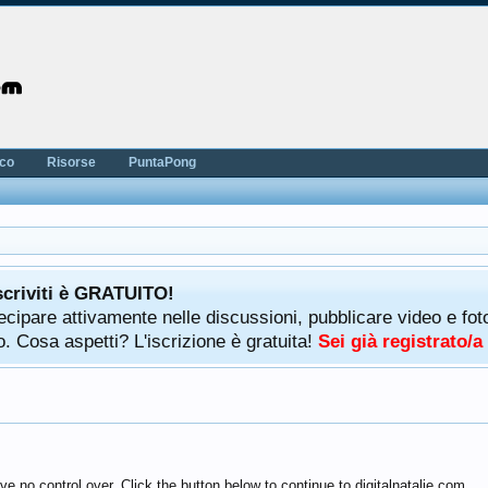
nco
Risorse
PuntaPong
scriviti è GRATUITO!
rtecipare attivamente nelle discussioni, pubblicare video e f
. Cosa aspetti? L'iscrizione è gratuita!
Sei già registrato/
e no control over. Click the button below to continue to digitalnatalie.com.