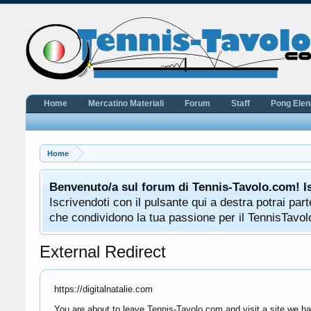
Home
Mercatino Materiali
Forum
Staff
Pong Ele
Home
Benvenuto/a sul forum di Tennis-Tavolo.com! I
Iscrivendoti con il pulsante qui a destra potrai pa
che condividono la tua passione per il TennisTavolo
External Redirect
https://digitalnatalie.com
You are about to leave Tennis-Tavolo.com and visit a site we hav