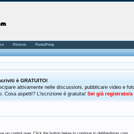
nco
Risorse
PuntaPong
scriviti è GRATUITO!
rtecipare attivamente nelle discussioni, pubblicare video e f
. Cosa aspetti? L'iscrizione è gratuita!
Sei già registrato/
ve no control over. Click the button below to continue to debbiedimas.com.