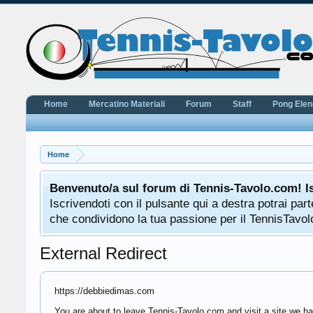
Home
Mercatino Materiali
Forum
Staff
Pong Ele
Home
Benvenuto/a sul forum di Tennis-Tavolo.com! I
Iscrivendoti con il pulsante qui a destra potrai pa
che condividono la tua passione per il TennisTavolo
External Redirect
https://debbiedimas.com
You are about to leave Tennis-Tavolo.com and visit a site we ha