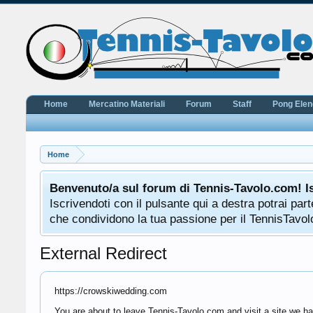
Home
Mercatino Materiali
Forum
Staff
Pong Ele
Home
Benvenuto/a sul forum di Tennis-Tavolo.com! I
Iscrivendoti con il pulsante qui a destra potrai pa
che condividono la tua passione per il TennisTavolo
External Redirect
https://crowskiwedding.com
You are about to leave Tennis-Tavolo.com and visit a site we ha