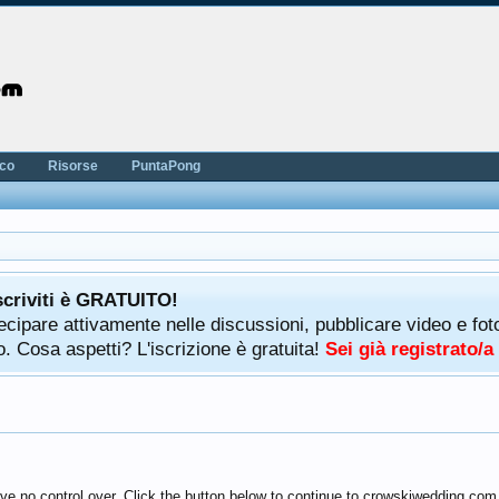
nco
Risorse
PuntaPong
scriviti è GRATUITO!
rtecipare attivamente nelle discussioni, pubblicare video e f
. Cosa aspetti? L'iscrizione è gratuita!
Sei già registrato/
ve no control over. Click the button below to continue to crowskiwedding.com