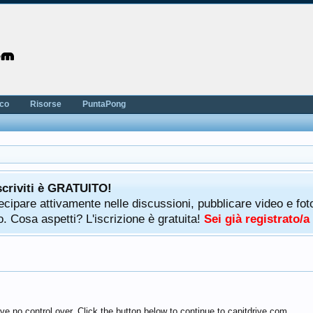
nco
Risorse
PuntaPong
scriviti è GRATUITO!
rtecipare attivamente nelle discussioni, pubblicare video e f
. Cosa aspetti? L'iscrizione è gratuita!
Sei già registrato/
e no control over. Click the button below to continue to capitdrive.com.