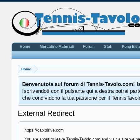
Home
Mercatino Materiali
Forum
Staff
Pong Ele
Home
Benvenuto/a sul forum di Tennis-Tavolo.com! I
Iscrivendoti con il pulsante qui a destra potrai pa
che condividono la tua passione per il TennisTavolo
External Redirect
https://capitdrive.com
You are about to leave Tennis-Tavolo.com and visit a site we hav