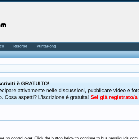
nco
Risorse
PuntaPong
scriviti è GRATUITO!
rtecipare attivamente nelle discussioni, pubblicare video e f
. Cosa aspetti? L'iscrizione è gratuita!
Sei già registrato/
ve no control over. Click the button below to continue to businessliquids.com.