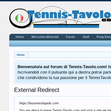
Home
Mercatino Materiali
Forum
Staff
Pong Ele
Home
Benvenuto/a sul forum di Tennis-Tavolo.com! I
Iscrivendoti con il pulsante qui a destra potrai pa
che condividono la tua passione per il TennisTavolo
External Redirect
https://businessliquids.com
You are about to leave Tennis-Tavolo.com and visit a site we ha