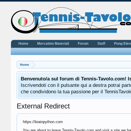
Home
Mercatino Materiali
Forum
Staff
Pong Ele
Home
Benvenuto/a sul forum di Tennis-Tavolo.com! I
Iscrivendoti con il pulsante qui a destra potrai pa
che condividono la tua passione per il TennisTavolo
External Redirect
https://brainpython.com
You are about to leave Tennis-Tavolo.com and visit a site we ha