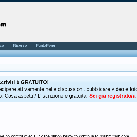
nco
Risorse
PuntaPong
scriviti è GRATUITO!
rtecipare attivamente nelle discussioni, pubblicare video e f
. Cosa aspetti? L'iscrizione è gratuita!
Sei già registrato/
ve no control over. Click the button below to continue to brainpython.com.