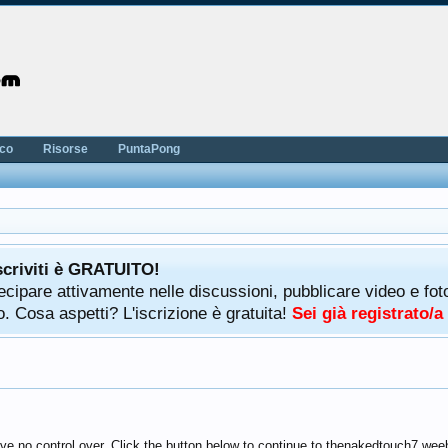
nco
Risorse
PuntaPong
scriviti è GRATUITO!
rtecipare attivamente nelle discussioni, pubblicare video e f
. Cosa aspetti? L'iscrizione è gratuita!
Sei già registrato/
ave no control over. Click the button below to continue to thenakedtouch7.wee