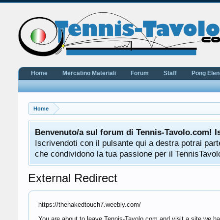
Home
Mercatino Materiali
Forum
Staff
Pong Ele
Home
Benvenuto/a sul forum di Tennis-Tavolo.com! I
Iscrivendoti con il pulsante qui a destra potrai pa
che condividono la tua passione per il TennisTavolo
External Redirect
https://thenakedtouch7.weebly.com/
You are about to leave Tennis-Tavolo.com and visit a site we h