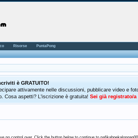
nco
Risorse
PuntaPong
scriviti è GRATUITO!
rtecipare attivamente nelle discussioni, pubblicare video e f
. Cosa aspetti? L'iscrizione è gratuita!
Sei già registrato/
ave no control over. Click the button below to continue to pafikabpekalongan