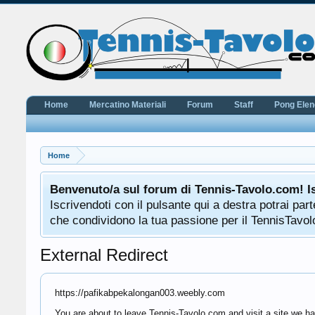
Home
Mercatino Materiali
Forum
Staff
Pong Ele
Home
Benvenuto/a sul forum di Tennis-Tavolo.com! I
Iscrivendoti con il pulsante qui a destra potrai pa
che condividono la tua passione per il TennisTavolo
External Redirect
https://pafikabpekalongan003.weebly.com
You are about to leave Tennis-Tavolo.com and visit a site we h