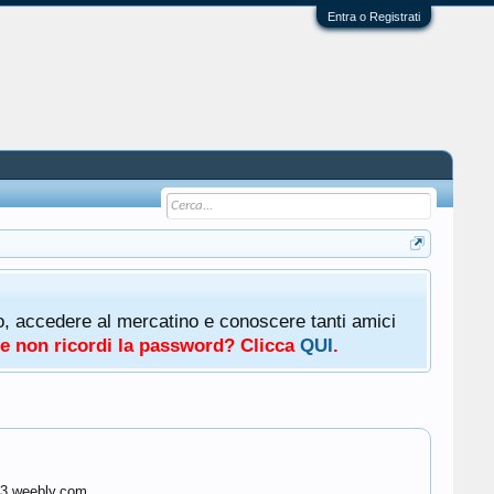
Entra o Registrati
oto, accedere al mercatino e conoscere tanti amici
a e non ricordi la password? Clicca
QUI
.
003.weebly.com.