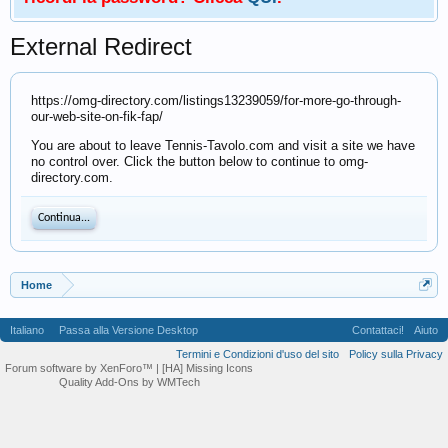
External Redirect
https://omg-directory.com/listings13239059/for-more-go-through-
our-web-site-on-fik-fap/
You are about to leave Tennis-Tavolo.com and visit a site we have
no control over. Click the button below to continue to omg-
directory.com.
Continua...
Home
Italiano
Passa alla Versione Desktop
Contattaci!
Aiuto
Termini e Condizioni d'uso del sito
Policy sulla Privacy
Forum software by XenForo™
| [HA] Missing Icons
Quality Add-Ons by WMTech