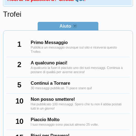
Trofei
Aiuto
1
Primo Messaggio
Pubblica un messaggio ovunque sul sito e riceverai questo
Trofeo.
2
A qualcuno piaci!
A qualcuno la fuori è piaciuto uno dei tuoi messaggi. Continua a
postare di qualità per averne ancora!
5
Continui a Tornare
30 messaggi pubblicati. Ti piace stare qui!
10
Non posso smettere!
Hai pubblicato 100 messaggi. Spero che tu non li abbia postati
tutti in un giorno!
10
Piaccio Molto
I tuoi messaggio sono piaciuti almeno 25 volte.
Piaci per Davvero!