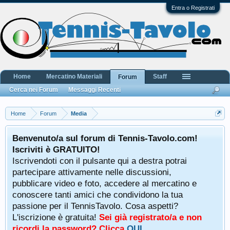
Entra o Registrati
Home
Mercatino Materiali
Staff
Forum
Cerca nei Forum
Messaggi Recenti
Home
Forum
Media
Benvenuto/a sul forum di Tennis-Tavolo.com!
Iscriviti è GRATUITO!
Iscrivendoti con il pulsante qui a destra potrai
partecipare attivamente nelle discussioni,
pubblicare video e foto, accedere al mercatino e
conoscere tanti amici che condividono la tua
passione per il TennisTavolo. Cosa aspetti?
L'iscrizione è gratuita!
Sei già registrato/a e non
ricordi la password? Clicca
QUI
.