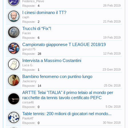
Federico_Pieve
26 Feb 2019
Risposte:
4
I cinesi dominano il TT?
caph
21 Feb 2019
Risposte:
2
Trucchi di “Fix”!
Facini
19 Feb 2019
Risposte:
6
Campionato giapponese T LEAGUE 2018/19
guruzz75
12 Feb 2019
Risposte:
28
Intervista a Massimo Costantini
Luca G.
23 Gen 2019
Risposte:
1
Bambino fenomeno con puntino lungo
Jackcerry
25 Dic 2018
Risposte:
14
ARTTE Telai "ITALIA" il primo telaio al mondo per
racchette da tennis tavolo certificato PEFC
corsa46
5 Dic 2018
Risposte:
0
Table tennis: 200 milioni di giocatori nel mondo...
PaoloAT
30 Nov 2018
Risposte:
0