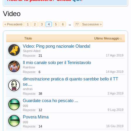
Video
< Precedenti
1
2
3
4
5
6
→
77
Successive >
Titolo
Ultimo Messaggio ↓
Video: Ping pong nazionale Olanda!
Slupmi-Atled
17 Ago 2019
Risposte:
21
Il mio canale solo per il Tennistavolo
Rainbow
14 Ago 2019
Risposte:
6
dimostrazione pratica di quanto sarebbe bello il TT
se....
andras
2 Ago 2019
Risposte:
38
Guardate cosa ho pescato ...
ggg
9 Lug 2019
Risposte:
12
Povera Mima
ggg
16 Giu 2019
Risposte:
14