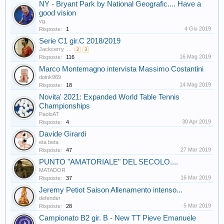
NY - Bryant Park by National Geografic.... Have a
good vision
vg.
4 Giu 2019
Risposte:
1
Serie C1 gir.C 2018/2019
Jackcerry
...
2
3
16 Mag 2019
Risposte:
116
Marco Montemagno intervista Massimo Costantini
doink969
14 Mag 2019
Risposte:
18
Novita' 2021: Expanded World Table Tennis
Championships
PaoloAT
30 Apr 2019
Risposte:
4
Davide Girardi
eta beta
27 Mar 2019
Risposte:
47
PUNTO "AMATORIALE" DEL SECOLO....
MATADOR
16 Mar 2019
Risposte:
37
Jeremy Petiot Saison Allenamento intenso...
defender
5 Mar 2019
Risposte:
28
Campionato B2 gir. B - New TT Pieve Emanuele