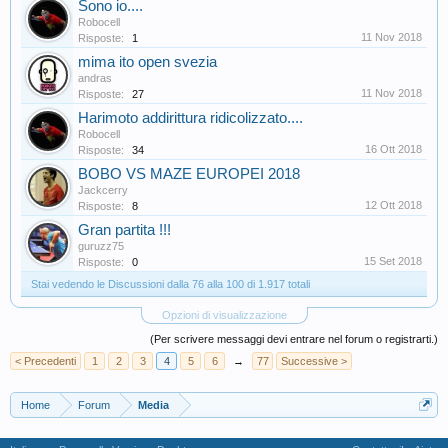
Sono io....
Robocell
11 Nov 2018
Risposte:
1
mima ito open svezia
andras
11 Nov 2018
Risposte:
27
Harimoto addirittura ridicolizzato....
Robocell
16 Ott 2018
Risposte:
34
BOBO VS MAZE EUROPEI 2018
Jackcerry
12 Ott 2018
Risposte:
8
Gran partita !!!
guruzz75
15 Set 2018
Risposte:
0
Stai vedendo le Discussioni dalla 76 alla 100 di 1.917 totali
Opzioni di visualizzazione
(Per scrivere messaggi devi entrare nel forum o registrarti.)
< Precedenti
1
2
3
4
5
6
→
77
Successive >
Home
Forum
Media