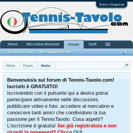
Entra o Registrati
Home
Mercatino Materiali
Staff
Forum
Cerca nei Forum
Messaggi Recenti
Home
Forum
Media
Benvenuto/a sul forum di Tennis-Tavolo.com!
Iscriviti è GRATUITO!
Iscrivendoti con il pulsante qui a destra potrai
partecipare attivamente nelle discussioni,
pubblicare video e foto, accedere al mercatino e
conoscere tanti amici che condividono la tua
passione per il TennisTavolo. Cosa aspetti?
L'iscrizione è gratuita!
Sei già registrato/a e non
ricordi la password? Clicca
QUI
.