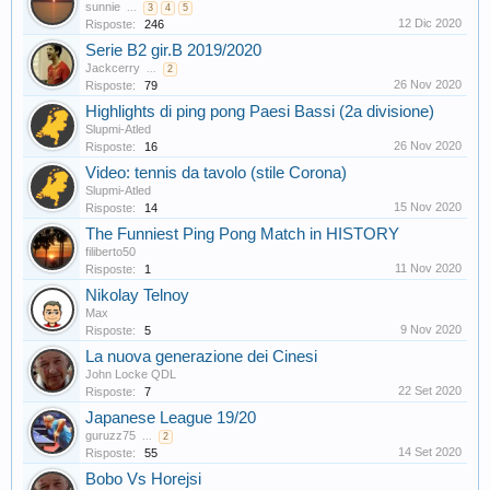
sunnie
...
3
4
5
12 Dic 2020
Risposte:
246
Serie B2 gir.B 2019/2020
Jackcerry
...
2
26 Nov 2020
Risposte:
79
Highlights di ping pong Paesi Bassi (2a divisione)
Slupmi-Atled
26 Nov 2020
Risposte:
16
Video: tennis da tavolo (stile Corona)
Slupmi-Atled
15 Nov 2020
Risposte:
14
The Funniest Ping Pong Match in HISTORY
filiberto50
11 Nov 2020
Risposte:
1
Nikolay Telnoy
Max
9 Nov 2020
Risposte:
5
La nuova generazione dei Cinesi
John Locke QDL
22 Set 2020
Risposte:
7
Japanese League 19/20
guruzz75
...
2
14 Set 2020
Risposte:
55
Bobo Vs Horejsi