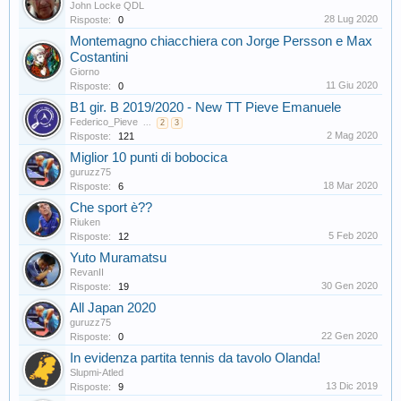
John Locke QDL
28 Lug 2020
Risposte:
0
Montemagno chiacchiera con Jorge Persson e Max
Costantini
Giorno
11 Giu 2020
Risposte:
0
B1 gir. B 2019/2020 - New TT Pieve Emanuele
Federico_Pieve
...
2
3
2 Mag 2020
Risposte:
121
Miglior 10 punti di bobocica
guruzz75
18 Mar 2020
Risposte:
6
Che sport è??
Riuken
5 Feb 2020
Risposte:
12
Yuto Muramatsu
RevanII
30 Gen 2020
Risposte:
19
All Japan 2020
guruzz75
22 Gen 2020
Risposte:
0
In evidenza partita tennis da tavolo Olanda!
Slupmi-Atled
13 Dic 2019
Risposte:
9