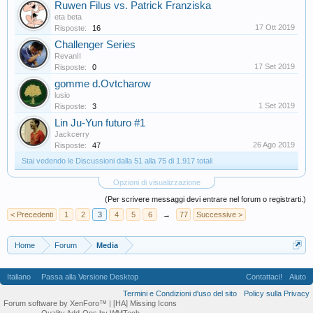
Ruwen Filus vs. Patrick Franziska
eta beta
17 Ott 2019
Risposte:
16
Challenger Series
RevanII
17 Set 2019
Risposte:
0
gomme d.Ovtcharow
lusio
1 Set 2019
Risposte:
3
Lin Ju-Yun futuro #1
Jackcerry
26 Ago 2019
Risposte:
47
Stai vedendo le Discussioni dalla 51 alla 75 di 1.917 totali
Opzioni di visualizzazione
(Per scrivere messaggi devi entrare nel forum o registrarti.)
< Precedenti
1
2
3
4
5
6
→
77
Successive >
Home
Forum
Media
Italiano
Passa alla Versione Desktop
Contattaci!
Aiuto
Termini e Condizioni d'uso del sito
Policy sulla Privacy
Forum software by XenForo™
| [HA] Missing Icons