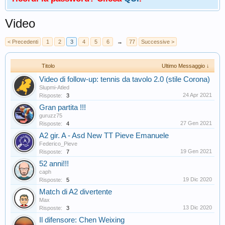
Video
< Precedenti
1
2
3
4
5
6
→
77
Successive >
Titolo
Ultimo Messaggio ↓
Video di follow-up: tennis da tavolo 2.0 (stile Corona)
Slupmi-Atled
24 Apr 2021
Risposte:
3
Gran partita !!!
guruzz75
27 Gen 2021
Risposte:
4
A2 gir. A - Asd New TT Pieve Emanuele
Federico_Pieve
19 Gen 2021
Risposte:
7
52 anni!!!
caph
19 Dic 2020
Risposte:
5
Match di A2 divertente
Max
13 Dic 2020
Risposte:
3
Il difensore: Chen Weixing