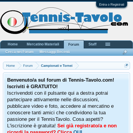
Entra o Registrati
Home
Mercatino Materiali
Staff
Forum
Cerca nei Forum
Messaggi Recenti
Home
Forum
Campionati e Tornei
Benvenuto/a sul forum di Tennis-Tavolo.com!
Iscriviti è GRATUITO!
Iscrivendoti con il pulsante qui a destra potrai
partecipare attivamente nelle discussioni,
pubblicare video e foto, accedere al mercatino e
conoscere tanti amici che condividono la tua
passione per il TennisTavolo. Cosa aspetti?
L'iscrizione è gratuita!
Sei già registrato/a e non
ricordi la password? Clicca
QUI
.