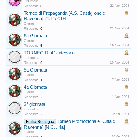
Dr.Pimple
22 Nov 2004
Risposte:
5
Torneo di Propaganda [A.S. Castiglione di
Ravenna] 21/11/2004
Giorno
21 Nov 2004
Risposte:
0
6a Giornata
Giorno
16 Nov 2004
Risposte:
5
TORNEO DI 4° categoria
stoccolma
15 Nov 2004
Risposte:
9
5a Giornata
Giorno
7 Nov 2004
Risposte:
1
4a Giornata
Giorno
1 Nov 2004
Risposte:
2
3° giornata
stoccolma
25 Ott 2004
Risposte:
2
Torneo Promozionale "Citta di
Emilia-Romagna
Ravenna" [N.C. / 4a]
Giorno
19 Ott 2004