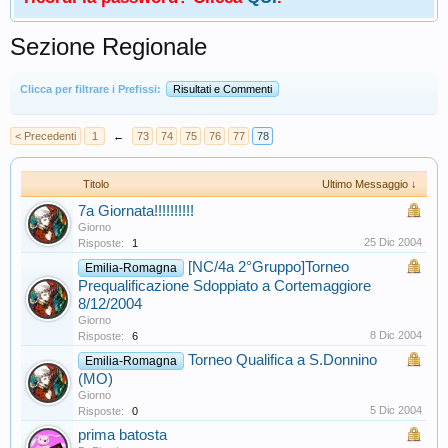
Sezione Regionale
Clicca per filtrare i Prefissi:
Risultati e Commenti
< Precedenti
1
←
73
74
75
76
77
78
Titolo
Ultimo Messaggio ↓
7a Giornata!!!!!!!!!!
Giorno
25 Dic 2004
Risposte:
1
[NC/4a 2°Gruppo]Torneo
Emilia-Romagna
Prequalificazione Sdoppiato a Cortemaggiore
8/12/2004
Giorno
8 Dic 2004
Risposte:
6
Torneo Qualifica a S.Donnino
Emilia-Romagna
(MO)
Giorno
5 Dic 2004
Risposte:
0
prima batosta