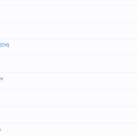
 (CH)
re
A