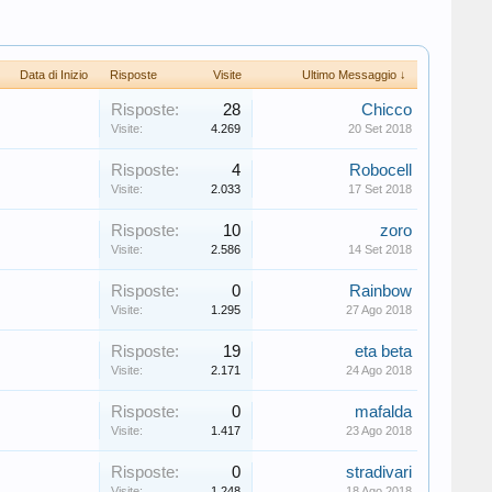
Data di Inizio
Risposte
Visite
Ultimo Messaggio ↓
Risposte:
28
Chicco
Visite:
4.269
20 Set 2018
Risposte:
4
Robocell
Visite:
2.033
17 Set 2018
Risposte:
10
zoro
Visite:
2.586
14 Set 2018
Risposte:
0
Rainbow
Visite:
1.295
27 Ago 2018
Risposte:
19
eta beta
Visite:
2.171
24 Ago 2018
Risposte:
0
mafalda
Visite:
1.417
23 Ago 2018
Risposte:
0
stradivari
Visite:
1.248
18 Ago 2018