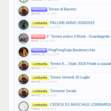
Torneo di Baveno
Piemonte
alexd12
,
23 Lug 2018
PALLINE ANNO 2018/2019
Lombardia
001topspin
,
15 Lug 2018
1° Torneo estivo 3 Monti - Guardiagrele
Abruzzo
neox3
,
12 Lug 2018
PingPongGala Bardonecchia
Piemonte
Andrew_10
,
3 Lug 2018
Torneo E....State 2018 Finale a squad
Lombardia
alexd12
,
28 Lug 2018
Torneo Venerdì 20 Luglio
Lombardia
alexd12
,
16 Lug 2018
Torneone Serale
Lombardia
alexd12
,
10 Lug 2018
CEDESI D1 MASCHILE LOMBARD
Lombardia
cristina
,
12 Lug 2018