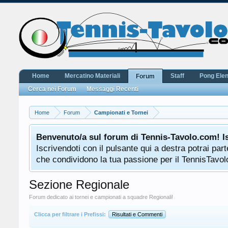
Home
Mercatino Materiali
Staff
Pong Ele
Forum
Cerca nei Forum
Messaggi Recenti
Home
Forum
Campionati e Tornei
Benvenuto/a sul forum di Tennis-Tavolo.com! I
Iscrivendoti con il pulsante qui a destra potrai pa
che condividono la tua passione per il TennisTavolo
Sezione Regionale
Forum dedicato ai tornei e campionati a squadre Regionali!
Clicca per filtrare i Prefissi:
Risultati e Commenti