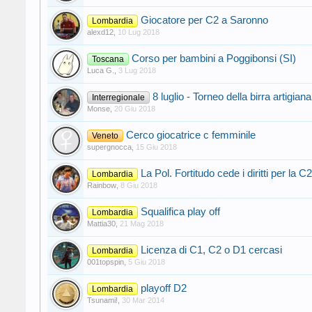
Giocatore per C2 a Saronno
Lombardia
alexd12
,
10 Lug 2018
Corso per bambini a Poggibonsi (SI)
Toscana
Luca G.
,
3 Lug 2018
8 luglio - Torneo della birra artigiana
Interregionale
Monse
,
20 Giu 2018
Cerco giocatrice c femminile
Veneto
supergnocca
,
15 Giu 2018
La Pol. Fortitudo cede i diritti per la C2
Lombardia
Rainbow
,
8 Giu 2018
Squalifica play off
Lombardia
Mattia30
,
21 Mag 2018
Licenza di C1, C2 o D1 cercasi
Lombardia
001topspin
,
5 Giu 2018
playoff D2
Lombardia
Tsunami!
,
30 Mar 2014