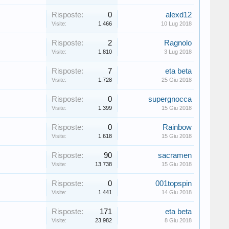
Risposte:
0
alexd12
Visite:
1.466
10 Lug 2018
Risposte:
2
Ragnolo
Visite:
1.810
3 Lug 2018
Risposte:
7
eta beta
Visite:
1.728
25 Giu 2018
Risposte:
0
supergnocca
Visite:
1.399
15 Giu 2018
Risposte:
0
Rainbow
Visite:
1.618
15 Giu 2018
Risposte:
90
sacramen
Visite:
13.738
15 Giu 2018
Risposte:
0
001topspin
Visite:
1.441
14 Giu 2018
Risposte:
171
eta beta
Visite:
23.982
8 Giu 2018