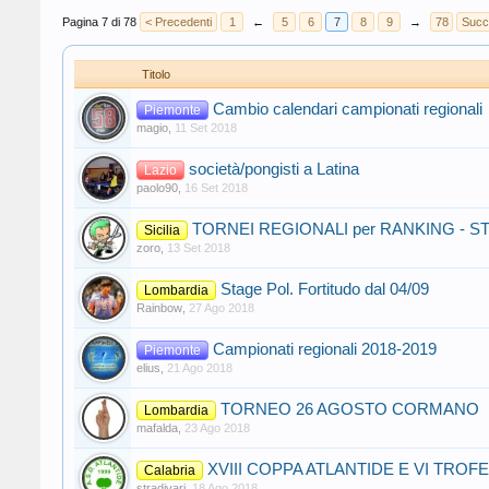
Pagina 7 di 78
< Precedenti
1
←
5
6
7
8
9
→
78
Succ
Titolo
Cambio calendari campionati regionali
Piemonte
magio
,
11 Set 2018
società/pongisti a Latina
Lazio
paolo90
,
16 Set 2018
TORNEI REGIONALI per RANKING - ST
Sicilia
zoro
,
13 Set 2018
Stage Pol. Fortitudo dal 04/09
Lombardia
Rainbow
,
27 Ago 2018
Campionati regionali 2018-2019
Piemonte
elius
,
21 Ago 2018
TORNEO 26 AGOSTO CORMANO
Lombardia
mafalda
,
23 Ago 2018
XVIII COPPA ATLANTIDE E VI TROF
Calabria
stradivari
,
18 Ago 2018