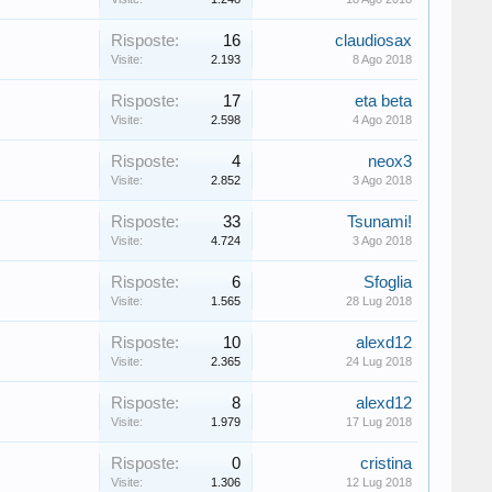
Risposte:
16
claudiosax
Visite:
2.193
8 Ago 2018
Risposte:
17
eta beta
Visite:
2.598
4 Ago 2018
Risposte:
4
neox3
Visite:
2.852
3 Ago 2018
Risposte:
33
Tsunami!
Visite:
4.724
3 Ago 2018
Risposte:
6
Sfoglia
Visite:
1.565
28 Lug 2018
Risposte:
10
alexd12
Visite:
2.365
24 Lug 2018
Risposte:
8
alexd12
Visite:
1.979
17 Lug 2018
Risposte:
0
cristina
Visite:
1.306
12 Lug 2018