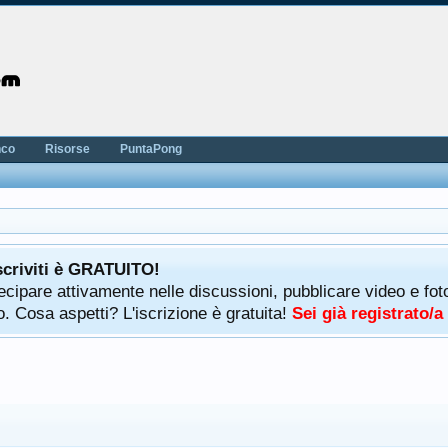
nco
Risorse
PuntaPong
scriviti è GRATUITO!
rtecipare attivamente nelle discussioni, pubblicare video e f
. Cosa aspetti? L'iscrizione è gratuita!
Sei già registrato/