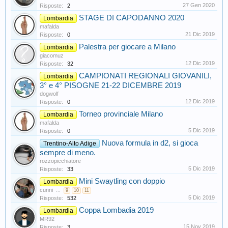
27 Gen 2020
Risposte:
2
STAGE DI CAPODANNO 2020
Lombardia
mafalda
21 Dic 2019
Risposte:
0
Palestra per giocare a Milano
Lombardia
giacomuz
12 Dic 2019
Risposte:
32
CAMPIONATI REGIONALI GIOVANILI,
Lombardia
3° e 4° PISOGNE 21-22 DICEMBRE 2019
dogwolf
12 Dic 2019
Risposte:
0
Torneo provinciale Milano
Lombardia
mafalda
5 Dic 2019
Risposte:
0
Nuova formula in d2, si gioca
Trentino-Alto Adige
sempre di meno.
rozzopicchiatore
5 Dic 2019
Risposte:
33
Mini Swaytling con doppio
Lombardia
cunni
...
9
10
11
5 Dic 2019
Risposte:
532
Coppa Lombadia 2019
Lombardia
MR92
15 Nov 2019
Risposte:
3