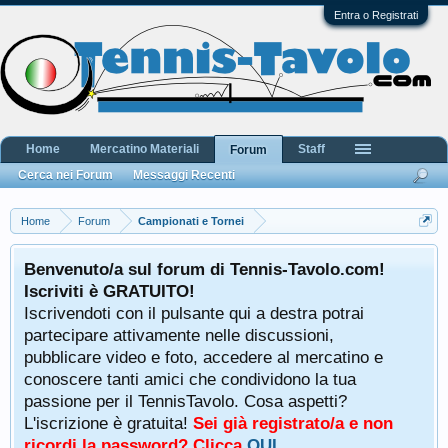
Entra o Registrati
Home
Mercatino Materiali
Staff
Forum
Cerca nei Forum
Messaggi Recenti
Home
Forum
Campionati e Tornei
Benvenuto/a sul forum di Tennis-Tavolo.com!
Iscriviti è GRATUITO!
Iscrivendoti con il pulsante qui a destra potrai
partecipare attivamente nelle discussioni,
pubblicare video e foto, accedere al mercatino e
conoscere tanti amici che condividono la tua
passione per il TennisTavolo. Cosa aspetti?
L'iscrizione è gratuita!
Sei già registrato/a e non
ricordi la password? Clicca
QUI
.