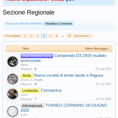
Sezione Regionale
Clicca per filtrare i Prefissi:
Risultati e Commenti
< Precedenti
1
2
3
4
5
6
→
78
Successive >
Titolo
Ultimo Messaggio ↓
Campionato D3 19/20 risultato
Friuli-Venezia Giulia
promozione
Mikiol
25 Lug 2020
Risposte:
5
Nuova società di tennis tavolo a Ragusa
Sicilia
Dream_is_Reality
11 Lug 2020
Risposte:
0
Coronavirus
Lombardia
cunni
24 Giu 2020
Risposte:
7
TORNEO CORMANO 28 GIUGNO
Interregionale
2020
cumi