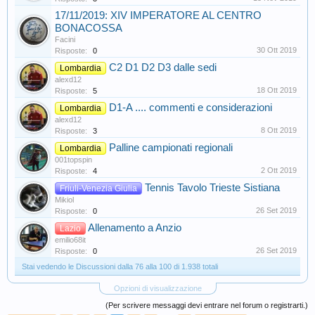
17/11/2019: XIV IMPERATORE AL CENTRO
BONACOSSA
Facini
30 Ott 2019
Risposte:
0
C2 D1 D2 D3 dalle sedi
Lombardia
alexd12
18 Ott 2019
Risposte:
5
D1-A .... commenti e considerazioni
Lombardia
alexd12
8 Ott 2019
Risposte:
3
Palline campionati regionali
Lombardia
001topspin
2 Ott 2019
Risposte:
4
Tennis Tavolo Trieste Sistiana
Friuli-Venezia Giulia
Mikiol
26 Set 2019
Risposte:
0
Allenamento a Anzio
Lazio
emilio68it
26 Set 2019
Risposte:
0
Stai vedendo le Discussioni dalla 76 alla 100 di 1.938 totali
Opzioni di visualizzazione
(Per scrivere messaggi devi entrare nel forum o registrarti.)