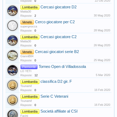
22 Giu 2020
Risposte:
0
Cercasi giocatore D2
Lombardia
Mattia30
30 Mag 2020
Risposte:
2
Cerco giocatore per C2
Veneto
supergnocca
28 Mag 2020
Risposte:
0
Cercasi giocatore C2
Lombardia
Mattia30
26 Mag 2020
Risposte:
0
Cercasi giocatori serie B2
Veneto
GianniB84
25 Mag 2020
Risposte:
0
Torneo Open di Villadossola
Piemonte
LO YETI
5 Mar 2020
Risposte:
12
classifica D2 gir. F
Lombardia
Tsunami!
16 Feb 2020
Risposte:
0
Serie C Veterani
Lombardia
Tsunami!
16 Feb 2020
Risposte:
0
Società affiliate al CSI
Lombardia
Facini