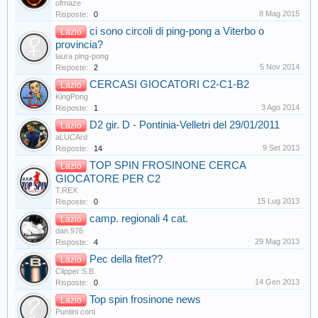
ofmaze
8 Mag 2015
Risposte:
0
ci sono circoli di ping-pong a Viterbo o
Lazio
provincia?
laura ping-pong
5 Nov 2014
Risposte:
2
CERCASI GIOCATORI C2-C1-B2
Lazio
KingPong
3 Ago 2014
Risposte:
1
D2 gir. D - Pontinia-Velletri del 29/01/2011
Lazio
aLUCArd
9 Set 2013
Risposte:
14
TOP SPIN FROSINONE CERCA
Lazio
GIOCATORE PER C2
T.REX
15 Lug 2013
Risposte:
0
camp. regionali 4 cat.
Lazio
dan.976
29 Mag 2013
Risposte:
4
Pec della fitet??
Lazio
Clipper S.B.
14 Gen 2013
Risposte:
0
Top spin frosinone news
Lazio
Puntini corti