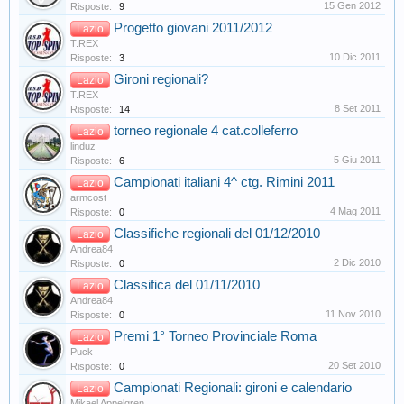
15 Gen 2012
Risposte:
9
Progetto giovani 2011/2012
Lazio
T.REX
10 Dic 2011
Risposte:
3
Gironi regionali?
Lazio
T.REX
8 Set 2011
Risposte:
14
torneo regionale 4 cat.colleferro
Lazio
linduz
5 Giu 2011
Risposte:
6
Campionati italiani 4^ ctg. Rimini 2011
Lazio
armcost
4 Mag 2011
Risposte:
0
Classifiche regionali del 01/12/2010
Lazio
Andrea84
2 Dic 2010
Risposte:
0
Classifica del 01/11/2010
Lazio
Andrea84
11 Nov 2010
Risposte:
0
Premi 1° Torneo Provinciale Roma
Lazio
Puck
20 Set 2010
Risposte:
0
Campionati Regionali: gironi e calendario
Lazio
Mikael Appelgren