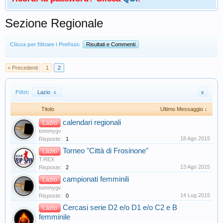
Sezione Regionale
Clicca per filtrare i Prefissi:
Risultati e Commenti
< Precedenti
1
2
Filtri:
Lazio
x
x
Titolo
Ultimo Messaggio ↓
calendari regionali
Lazio
tommygv
18 Ago 2015
Risposte:
1
Torneo "Città di Frosinone"
Lazio
T.REX
13 Ago 2015
Risposte:
2
campionati femminili
Lazio
tommygv
14 Lug 2015
Risposte:
0
Cercasi serie D2 e/o D1 e/o C2 e B
Lazio
femminile