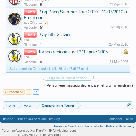
21 Ago 2010
Risposte:
9
Ping Pong Summer Tour 2010 - 11/07/2010 a
Lazio
Frosinone
aLUCArd
...
2
22 Lug 2010
Risposte:
54
Play off c2 lazio
Lazio
lusi
25 Mag 2010
Risposte:
1
Torneo regionale del 2/3 aprile 2005
Lazio
lusi
31 Mar 2005
Risposte:
0
Stai vedendo le Discussioni dalla 26 alla 47 di 47 totali
Opzioni di visualizzazione
(Per scrivere messaggi devi entrare nel forum o registrarti.)
< Precedenti
1
2
Home
Forum
Campionati e Tornei
Italiano
Passa alla Versione Desktop
Contattaci!
Aiuto
Termini e Condizioni d'uso del sito
Policy sulla Privacy
Forum software by XenForo™
| [HA] Missing Icons
Quality Add-Ons by WMTech