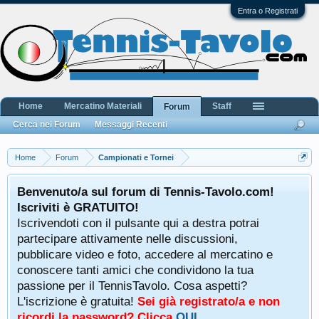
Entra o Registrati
Home
Mercatino Materiali
Staff
Forum
Cerca nei Forum
Messaggi Recenti
Home
Forum
Campionati e Tornei
Benvenuto/a sul forum di Tennis-Tavolo.com!
Iscriviti è GRATUITO!
Iscrivendoti con il pulsante qui a destra potrai
partecipare attivamente nelle discussioni,
pubblicare video e foto, accedere al mercatino e
conoscere tanti amici che condividono la tua
passione per il TennisTavolo. Cosa aspetti?
L'iscrizione è gratuita!
Sei già registrato/a e non
ricordi la password? Clicca
QUI
.