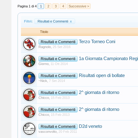
Pagina 1 di 4
1
2
3
4
Successive >
Filtri:
Risultati e Commenti
x
Titolo
Terzo Torneo Coni
Risultati e Commenti
Ragnolo
,
25 Set 2016
1a Giornata Campionato Reg
Risultati e Commenti
Giorno
,
11 Ott 2014
Risultati open di bollate
Risultati e Commenti
~Nick
,
7 Set 2014
2^ giornata di ritorno
Risultati e Commenti
Chicco
,
15 Feb 2013
2^ giornata di ritorno
Risultati e Commenti
Chicco
,
15 Feb 2013
D2d veneto
Risultati e Commenti
vasconvolto
,
20 Feb 2011