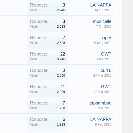
Risposte:
3
LA NAPPA
Visite:
2.246
14 Ott 2010
Risposte:
3
musicalle
Visite:
2.093
7 Ott 2010
Risposte:
7
paper
Visite:
2.328
31 Mag 2010
Risposte:
22
GWT
Visite:
3.246
13 Apr 2010
Risposte:
9
curl t.
Visite:
2.330
24 Mar 2010
Risposte:
11
GWT
Visite:
2.029
17 Mar 2010
Risposte:
7
tspbamboo
Visite:
1.758
1 Mar 2010
Risposte:
6
LA NAPPA
Visite:
1.993
8 Feb 2010