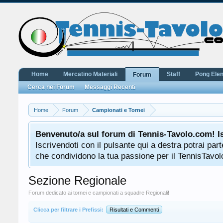
Home
Mercatino Materiali
Staff
Pong Ele
Forum
Cerca nei Forum
Messaggi Recenti
Home
Forum
Campionati e Tornei
Benvenuto/a sul forum di Tennis-Tavolo.com! I
Iscrivendoti con il pulsante qui a destra potrai pa
che condividono la tua passione per il TennisTavolo
Sezione Regionale
Forum dedicato ai tornei e campionati a squadre Regionali!
Clicca per filtrare i Prefissi:
Risultati e Commenti