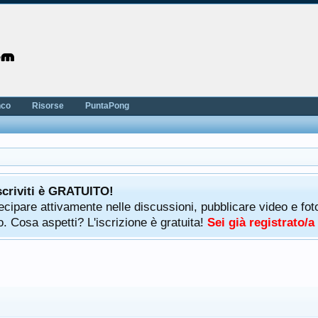
nco
Risorse
PuntaPong
scriviti è GRATUITO!
rtecipare attivamente nelle discussioni, pubblicare video e f
. Cosa aspetti? L'iscrizione è gratuita!
Sei già registrato/