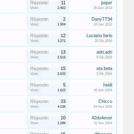
Risposte:
11
paper
Visite:
2.402
26 Gen 2010
Risposte:
2
DanyTT94
Visite:
1.904
18 Gen 2010
Risposte:
12
Luciano Ilario
Visite:
3.271
20 Dic 2009
Risposte:
13
adri.adri
Visite:
2.515
8 Dic 2009
Risposte:
15
eta beta
Visite:
2.633
2 Dic 2009
Risposte:
5
heidi
Visite:
1.622
30 Nov 2009
Risposte:
23
Chicco
Visite:
4.036
24 Nov 2009
Risposte:
10
42do4ever
Visite:
2.288
11 Nov 2009