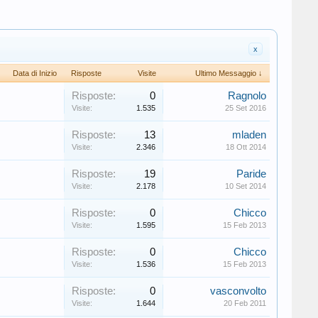
x
Data di Inizio
Risposte
Visite
Ultimo Messaggio ↓
Risposte:
0
Ragnolo
Visite:
1.535
25 Set 2016
Risposte:
13
mladen
Visite:
2.346
18 Ott 2014
Risposte:
19
Paride
Visite:
2.178
10 Set 2014
Risposte:
0
Chicco
Visite:
1.595
15 Feb 2013
Risposte:
0
Chicco
Visite:
1.536
15 Feb 2013
Risposte:
0
vasconvolto
Visite:
1.644
20 Feb 2011