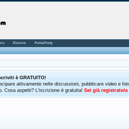
nco
Risorse
PuntaPong
scriviti è GRATUITO!
rtecipare attivamente nelle discussioni, pubblicare video e f
. Cosa aspetti? L'iscrizione è gratuita!
Sei già registrato/