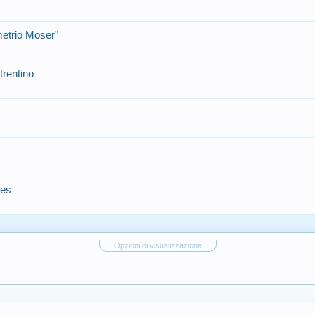
etrio Moser"
trentino
les
Opzioni di visualizzazione