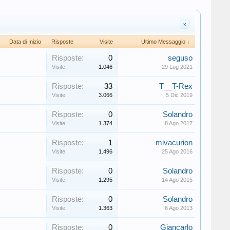
x
Data di Inizio
Risposte
Visite
Ultimo Messaggio ↓
Risposte:
0
seguso
Visite:
1.046
29 Lug 2021
Risposte:
33
T__T-Rex
Visite:
3.066
5 Dic 2019
Risposte:
0
Solandro
Visite:
1.374
8 Ago 2017
Risposte:
1
mivacurion
Visite:
1.496
25 Ago 2016
Risposte:
0
Solandro
Visite:
1.295
14 Ago 2015
Risposte:
0
Solandro
Visite:
1.363
6 Ago 2013
Risposte:
0
Giancarlo