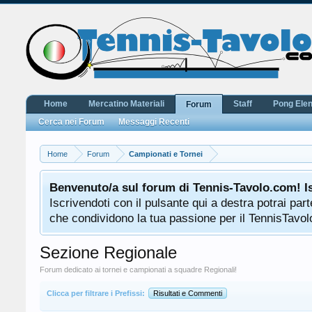
Home
Mercatino Materiali
Staff
Pong Ele
Forum
Cerca nei Forum
Messaggi Recenti
Home
Forum
Campionati e Tornei
Benvenuto/a sul forum di Tennis-Tavolo.com! I
Iscrivendoti con il pulsante qui a destra potrai pa
che condividono la tua passione per il TennisTavolo
Sezione Regionale
Forum dedicato ai tornei e campionati a squadre Regionali!
Clicca per filtrare i Prefissi:
Risultati e Commenti