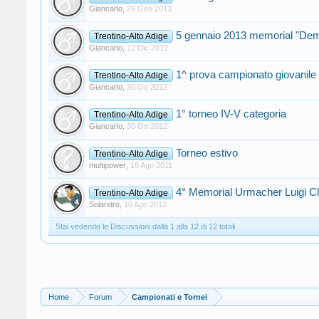
Giancarlo
,
26 Gen 2013
5 gennaio 2013 memorial "Dem
Trentino-Alto Adige
Giancarlo
,
12 Dic 2012
1^ prova campionato giovanile 
Trentino-Alto Adige
Giancarlo
,
30 Ott 2012
1° torneo IV-V categoria
Trentino-Alto Adige
Giancarlo
,
30 Ott 2012
Torneo estivo
Trentino-Alto Adige
multipower
,
16 Ago 2011
4° Memorial Urmacher Luigi C
Trentino-Alto Adige
Solandro
,
10 Ago 2012
Stai vedendo le Discussioni dalla 1 alla 12 di 12 totali
Home
Forum
Campionati e Tornei