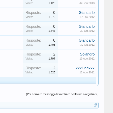
Visite:
1.428
26 Gen 2013
Risposte:
0
Giancarlo
Visite:
1.576
12 Dic 2012
Risposte:
0
Giancarlo
Visite:
1.347
30 Ott 2012
Risposte:
0
Giancarlo
Visite:
1.405
30 Ott 2012
Risposte:
2
Solandro
Visite:
1.797
13 Ago 2012
Risposte:
2
xxxlucaxxx
Visite:
1.826
12 Ago 2012
(Per scrivere messaggi devi entrare nel forum o registrarti.)