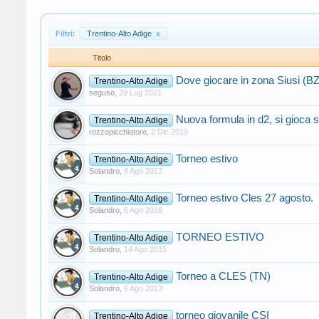
Filtri:
Trentino-Alto Adige
x
Titolo
Dove giocare in zona Siusi (B
Trentino-Alto Adige
seguso
,
29 Lug 2021
Nuova formula in d2, si gioca
Trentino-Alto Adige
rozzopicchiatore
,
2 Dic 2019
Torneo estivo
Trentino-Alto Adige
Solandro
,
8 Ago 2017
Torneo estivo Cles 27 agosto.
Trentino-Alto Adige
Solandro
,
6 Ago 2016
TORNEO ESTIVO
Trentino-Alto Adige
Solandro
,
14 Ago 2015
Torneo a CLES (TN)
Trentino-Alto Adige
Solandro
,
6 Ago 2013
torneo giovanile CSI
Trentino-Alto Adige