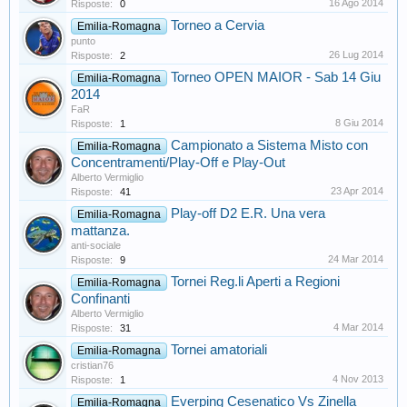
16 Ago 2014
Risposte:
0
Torneo a Cervia
Emilia-Romagna
punto
26 Lug 2014
Risposte:
2
Torneo OPEN MAIOR - Sab 14 Giu
Emilia-Romagna
2014
FaR
8 Giu 2014
Risposte:
1
Campionato a Sistema Misto con
Emilia-Romagna
Concentramenti/Play-Off e Play-Out
Alberto Vermiglio
23 Apr 2014
Risposte:
41
Play-off D2 E.R. Una vera
Emilia-Romagna
mattanza.
anti-sociale
24 Mar 2014
Risposte:
9
Tornei Reg.li Aperti a Regioni
Emilia-Romagna
Confinanti
Alberto Vermiglio
4 Mar 2014
Risposte:
31
Tornei amatoriali
Emilia-Romagna
cristian76
4 Nov 2013
Risposte:
1
Everping Cesenatico Vs Zinella
Emilia-Romagna