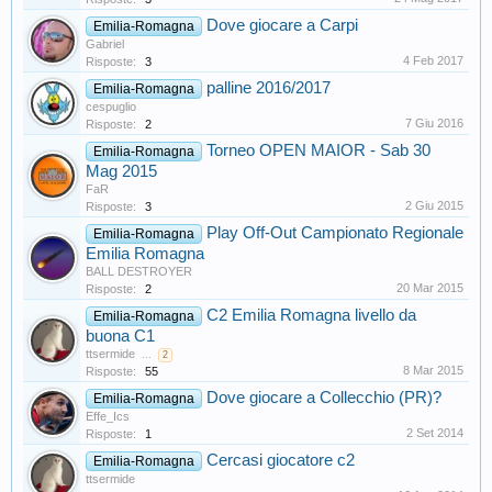
Dove giocare a Carpi
Emilia-Romagna
Gabriel
4 Feb 2017
Risposte:
3
palline 2016/2017
Emilia-Romagna
cespuglio
7 Giu 2016
Risposte:
2
Torneo OPEN MAIOR - Sab 30
Emilia-Romagna
Mag 2015
FaR
2 Giu 2015
Risposte:
3
Play Off-Out Campionato Regionale
Emilia-Romagna
Emilia Romagna
BALL DESTROYER
20 Mar 2015
Risposte:
2
C2 Emilia Romagna livello da
Emilia-Romagna
buona C1
ttsermide
...
2
8 Mar 2015
Risposte:
55
Dove giocare a Collecchio (PR)?
Emilia-Romagna
Effe_Ics
2 Set 2014
Risposte:
1
Cercasi giocatore c2
Emilia-Romagna
ttsermide