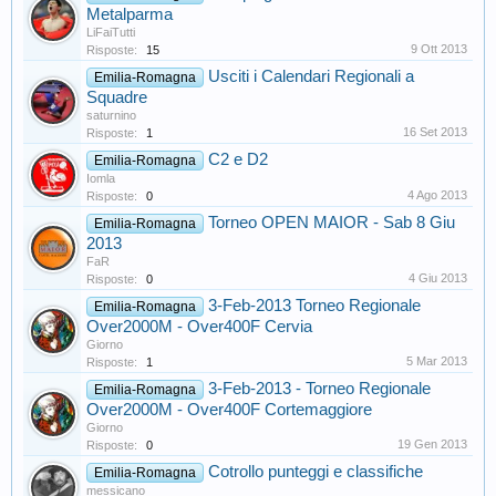
Metalparma
LiFaiTutti
9 Ott 2013
Risposte:
15
Usciti i Calendari Regionali a
Emilia-Romagna
Squadre
saturnino
16 Set 2013
Risposte:
1
C2 e D2
Emilia-Romagna
Iomla
4 Ago 2013
Risposte:
0
Torneo OPEN MAIOR - Sab 8 Giu
Emilia-Romagna
2013
FaR
4 Giu 2013
Risposte:
0
3-Feb-2013 Torneo Regionale
Emilia-Romagna
Over2000M - Over400F Cervia
Giorno
5 Mar 2013
Risposte:
1
3-Feb-2013 - Torneo Regionale
Emilia-Romagna
Over2000M - Over400F Cortemaggiore
Giorno
19 Gen 2013
Risposte:
0
Cotrollo punteggi e classifiche
Emilia-Romagna
messicano