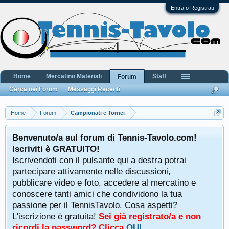
Entra o Registrati
Home
Mercatino Materiali
Staff
Forum
Cerca nei Forum
Messaggi Recenti
Home
Forum
Campionati e Tornei
Benvenuto/a sul forum di Tennis-Tavolo.com!
Iscriviti è GRATUITO!
Iscrivendoti con il pulsante qui a destra potrai
partecipare attivamente nelle discussioni,
pubblicare video e foto, accedere al mercatino e
conoscere tanti amici che condividono la tua
passione per il TennisTavolo. Cosa aspetti?
L'iscrizione è gratuita!
Sei già registrato/a e non
ricordi la password? Clicca
QUI
.