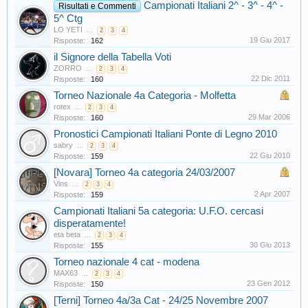
Campionati Italiani 2^ - 3^ - 4^ -
Risultati e Commenti
5^ Ctg
LO YETI
...
2
3
4
19 Giu 2017
Risposte:
162
il Signore della Tabella Voti
ZORRO
...
2
3
4
22 Dic 2011
Risposte:
160
Torneo Nazionale 4a Categoria - Molfetta
rotex
...
2
3
4
29 Mar 2006
Risposte:
160
Pronostici Campionati Italiani Ponte di Legno 2010
sabry
...
2
3
4
22 Giu 2010
Risposte:
159
[Novara] Torneo 4a categoria 24/03/2007
Vins
...
2
3
4
2 Apr 2007
Risposte:
159
Campionati Italiani 5a categoria: U.F.O. cercasi
disperatamente!
eta beta
...
2
3
4
30 Giu 2013
Risposte:
155
Torneo nazionale 4 cat - modena
MAX63
...
2
3
4
23 Gen 2012
Risposte:
150
[Terni] Torneo 4a/3a Cat - 24/25 Novembre 2007