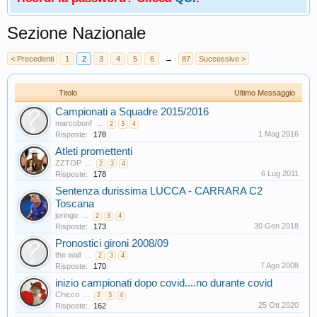
Sezione Nazionale
< Precedenti
1
2
3
4
5
6
→
87
Successive >
Titolo
Ultimo Messaggio
Campionati a Squadre 2015/2016
marcobonf
...
2
3
4
1 Mag 2016
Risposte:
178
Atleti promettenti
ZZTOP
...
2
3
4
6 Lug 2011
Risposte:
178
Sentenza durissima LUCCA - CARRARA C2
Toscana
joringo
...
2
3
4
30 Gen 2018
Risposte:
173
Pronostici gironi 2008/09
the wall
...
2
3
4
7 Ago 2008
Risposte:
170
inizio campionati dopo covid....no durante covid
Chicco
...
2
3
4
25 Ott 2020
Risposte:
162