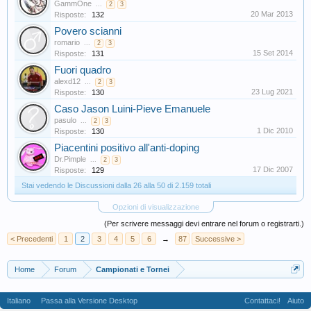
GammOne
...
2
3
20 Mar 2013
Risposte:
132
Povero scianni
romario
...
2
3
15 Set 2014
Risposte:
131
Fuori quadro
alexd12
...
2
3
23 Lug 2021
Risposte:
130
Caso Jason Luini-Pieve Emanuele
pasulo
...
2
3
1 Dic 2010
Risposte:
130
Piacentini positivo all'anti-doping
Dr.Pimple
...
2
3
17 Dic 2007
Risposte:
129
Stai vedendo le Discussioni dalla 26 alla 50 di 2.159 totali
Opzioni di visualizzazione
(Per scrivere messaggi devi entrare nel forum o registrarti.)
< Precedenti
1
2
3
4
5
6
→
87
Successive >
Home
Forum
Campionati e Tornei
Italiano
Passa alla Versione Desktop
Contattaci!
Aiuto