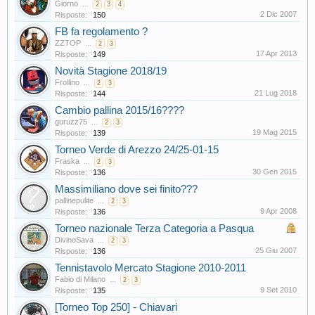
Giorno
...
2
3
4
2 Dic 2007
Risposte:
150
FB fa regolamento ?
ZZTOP
...
2
3
17 Apr 2013
Risposte:
149
Novità Stagione 2018/19
Frollino
...
2
3
21 Lug 2018
Risposte:
144
Cambio pallina 2015/16????
guruzz75
...
2
3
19 Mag 2015
Risposte:
139
Torneo Verde di Arezzo 24/25-01-15
Fraska
...
2
3
30 Gen 2015
Risposte:
136
Massimiliano dove sei finito???
pallinepulite
...
2
3
9 Apr 2008
Risposte:
136
Torneo nazionale Terza Categoria a Pasqua
DivinoSava
...
2
3
25 Giu 2007
Risposte:
136
Tennistavolo Mercato Stagione 2010-2011
Fabio di Milano
...
2
3
9 Set 2010
Risposte:
135
[Torneo Top 250] - Chiavari