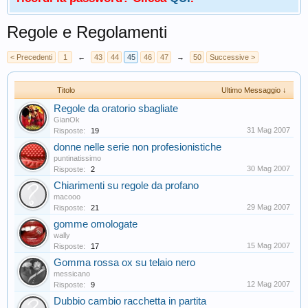
Regole e Regolamenti
< Precedenti
1
←
43
44
45
46
47
→
50
Successive >
Titolo
Ultimo Messaggio ↓
Regole da oratorio sbagliate
GianOk
31 Mag 2007
Risposte:
19
donne nelle serie non profesionistiche
puntinatissimo
30 Mag 2007
Risposte:
2
Chiarimenti su regole da profano
macooo
29 Mag 2007
Risposte:
21
gomme omologate
wally
15 Mag 2007
Risposte:
17
Gomma rossa ox su telaio nero
messicano
12 Mag 2007
Risposte:
9
Dubbio cambio racchetta in partita