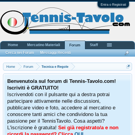
Entra o Registrati
Home
Mercatino Materiali
Staff
Forum
Cerca nei Forum
Messaggi Recenti
Home
Forum
Tecnica e Regole
Benvenuto/a sul forum di Tennis-Tavolo.com!
Iscriviti è GRATUITO!
Iscrivendoti con il pulsante qui a destra potrai
partecipare attivamente nelle discussioni,
pubblicare video e foto, accedere al mercatino e
conoscere tanti amici che condividono la tua
passione per il TennisTavolo. Cosa aspetti?
L'iscrizione è gratuita!
Sei già registrato/a e non
ricordi la password? Clicca
QUI
.