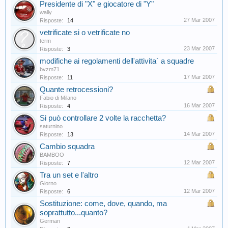
Presidente di "X" e giocatore di "Y"
wally
27 Mar 2007
Risposte:
14
vetrificate si o vetrificate no
term
23 Mar 2007
Risposte:
3
modifiche ai regolamenti dell'attivita` a squadre
bvzm71
17 Mar 2007
Risposte:
11
Quante retrocessioni?
Fabio di Milano
16 Mar 2007
Risposte:
4
Si può controllare 2 volte la racchetta?
saturnino
14 Mar 2007
Risposte:
13
Cambio squadra
BAMBOO
12 Mar 2007
Risposte:
7
Tra un set e l'altro
Giorno
12 Mar 2007
Risposte:
6
Sostituzione: come, dove, quando, ma
soprattutto...quanto?
German