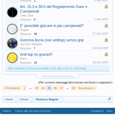
4 Mar 2007
Risposte:
2
Art. 15.3 e 30.5 del Regolamento Gare e
Campionati
Joliet Jake
2 Mar 2007
Risposte:
0
E' possibile giocare in più campionati?
Regolo
27 Feb 2007
Risposte:
48
Gomma liscia (non antitop) senza grip
Jan-Ove Waldner
26 Feb 2007
Risposte:
7
Anti-top no grazie!!!
West
25 Feb 2007
Risposte:
16
Stai vedendo le Discussioni dalla 1.101 alla 1.125 di 1.243 totali
Opzioni di visualizzazione
(Per scrivere messaggi devi entrare nel forum o registrarti.)
< Precedenti
1
←
43
44
45
46
47
→
50
Successive >
Home
Forum
Tecnica e Regole
Italiano
Passa alla Versione Desktop
Contattaci!
Aiuto