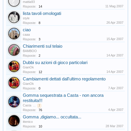
mattia93
11 Mag 2007
Risposte:
14
lista tavoli omologati
style
26 Apr 2007
Risposte:
8
ciao
caaa
15 Apr 2007
Risposte:
3
Chiarimenti sul telaio
BAMBOO
14 Apr 2007
Risposte:
2
Dubbi su azioni di gioco particolari
GianOk
14 Apr 2007
Risposte:
12
Cambiamenti dettati dall'ultimo regolamento
GianOk
7 Apr 2007
Risposte:
0
Gomma sequestrata a Casta - non ancora
restituita!!!
Casta
...
2
4 Apr 2007
Risposte:
76
Gomma ,digiamo... occultata...
ittenico
28 Mar 2007
Risposte:
10