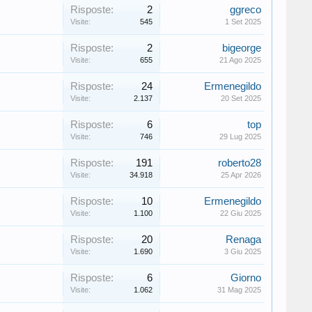
Risposte:
2
ggreco
Visite:
545
1 Set 2025
Risposte:
2
bigeorge
Visite:
655
21 Ago 2025
Risposte:
24
Ermenegildo
Visite:
2.137
20 Set 2025
Risposte:
6
top
Visite:
746
29 Lug 2025
Risposte:
191
roberto28
Visite:
34.918
25 Apr 2026
Risposte:
10
Ermenegildo
Visite:
1.100
22 Giu 2025
Risposte:
20
Renaga
Visite:
1.690
3 Giu 2025
Risposte:
6
Giorno
Visite:
1.062
31 Mag 2025