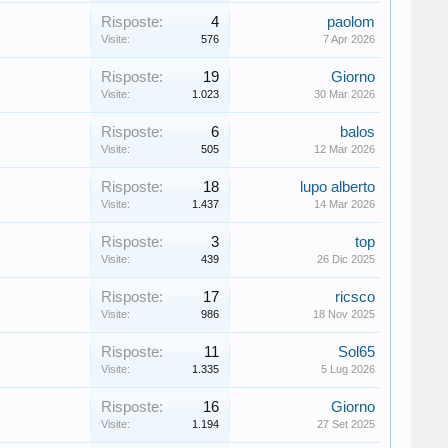
Risposte:
4
paolom
Visite:
576
7 Apr 2026
Risposte:
19
Giorno
Visite:
1.023
30 Mar 2026
Risposte:
6
balos
Visite:
505
12 Mar 2026
Risposte:
18
lupo alberto
Visite:
1.437
14 Mar 2026
Risposte:
3
top
Visite:
439
26 Dic 2025
Risposte:
17
ricsco
Visite:
986
18 Nov 2025
Risposte:
11
Sol65
Visite:
1.335
5 Lug 2026
Risposte:
16
Giorno
Visite:
1.194
27 Set 2025