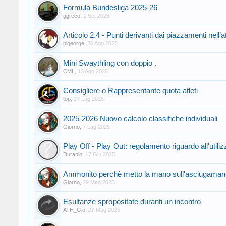
Formula Bundesliga 2025-26
ggreco
,
1 Set 2025
Articolo 2.4 - Punti derivanti dai piazzamenti nell’at
bigeorge
,
20 Ago 2025
Mini Swaythling con doppio .
CML
,
13 Ago 2025
Consigliere o Rappresentante quota atleti
top
,
27 Lug 2025
2025-2026 Nuovo calcolo classifiche individuali
Giorno
,
7 Lug 2025
Play Off - Play Out: regolamento riguardo all'utiliz
Duranio
,
17 Giu 2025
Ammonito perchè metto la mano sull'asciugamano
Giorno
,
29 Mag 2025
Esultanze spropositate duranti un incontro
ATH_Gio
,
27 Mag 2025