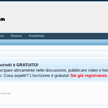
nco
Risorse
PuntaPong
scriviti è GRATUITO!
rtecipare attivamente nelle discussioni, pubblicare video e f
. Cosa aspetti? L'iscrizione è gratuita!
Sei già registrato/
 concreti!