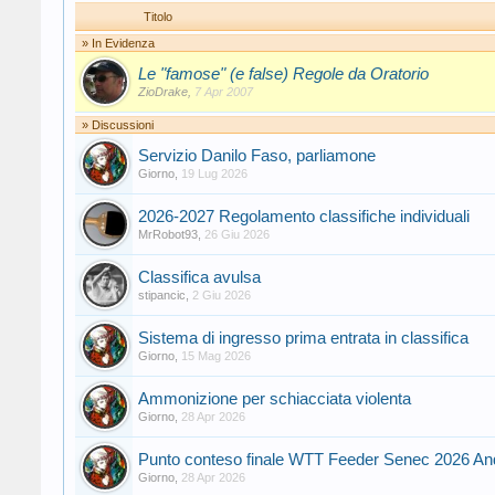
Titolo
» In Evidenza
Le "famose" (e false) Regole da Oratorio
ZioDrake
,
7 Apr 2007
» Discussioni
Servizio Danilo Faso, parliamone
Giorno
,
19 Lug 2026
2026-2027 Regolamento classifiche individuali
MrRobot93
,
26 Giu 2026
Classifica avulsa
stipancic
,
2 Giu 2026
Sistema di ingresso prima entrata in classifica
Giorno
,
15 Mag 2026
Ammonizione per schiacciata violenta
Giorno
,
28 Apr 2026
Punto conteso finale WTT Feeder Senec 2026 And
Giorno
,
28 Apr 2026