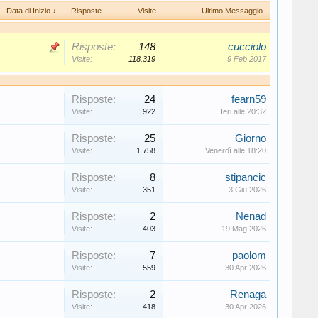
Data di Inizio ↓
Risposte
Visite
Ultimo Messaggio
Risposte:
148
cucciolo
Visite:
118.319
9 Feb 2017
Risposte:
24
fearn59
Visite:
922
Ieri alle 20:32
Risposte:
25
Giorno
Visite:
1.758
Venerdì alle 18:20
Risposte:
8
stipancic
Visite:
351
3 Giu 2026
Risposte:
2
Nenad
Visite:
403
19 Mag 2026
Risposte:
7
paolom
Visite:
559
30 Apr 2026
Risposte:
2
Renaga
Visite:
418
30 Apr 2026