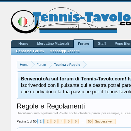
Home
Mercatino Materiali
Staff
Pong Ele
Forum
Cerca nei Forum
Messaggi Recenti
Home
Forum
Tecnica e Regole
Benvenuto/a sul forum di Tennis-Tavolo.com! I
Iscrivendoti con il pulsante qui a destra potrai pa
che condividono la tua passione per il TennisTavolo
Regole e Regolamenti
Discutiamo sul Regolamento! Potete anche chiedere pareri, per esempio, su casi
Pagina 1 di 50
1
2
3
4
5
6
→
50
Successive >