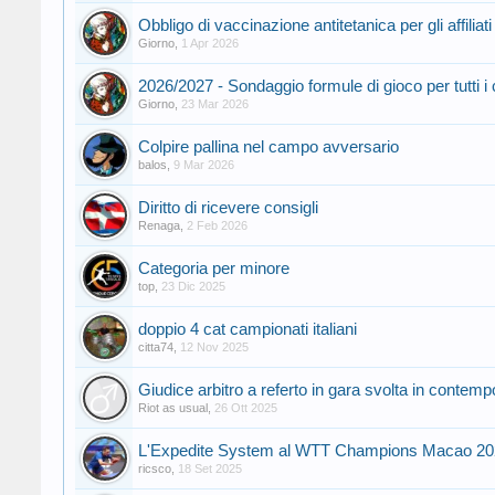
Obbligo di vaccinazione antitetanica per gli affiliat
Giorno
,
1 Apr 2026
2026/2027 - Sondaggio formule di gioco per tutti i 
Giorno
,
23 Mar 2026
Colpire pallina nel campo avversario
balos
,
9 Mar 2026
Diritto di ricevere consigli
Renaga
,
2 Feb 2026
Categoria per minore
top
,
23 Dic 2025
doppio 4 cat campionati italiani
citta74
,
12 Nov 2025
Giudice arbitro a referto in gara svolta in contem
Riot as usual
,
26 Ott 2025
L'Expedite System al WTT Champions Macao 20
ricsco
,
18 Set 2025