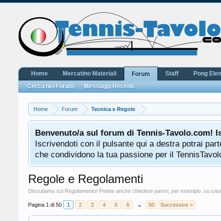
Home
Mercatino Materiali
Staff
Pong Ele
Forum
Cerca nei Forum
Messaggi Recenti
Home
Forum
Tecnica e Regole
Benvenuto/a sul forum di Tennis-Tavolo.com! I
Iscrivendoti con il pulsante qui a destra potrai pa
che condividono la tua passione per il TennisTavolo
Regole e Regolamenti
Discutiamo sul Regolamento! Potete anche chiedere pareri, per esempio, su casi
Pagina 1 di 50
1
2
3
4
5
6
→
50
Successive >