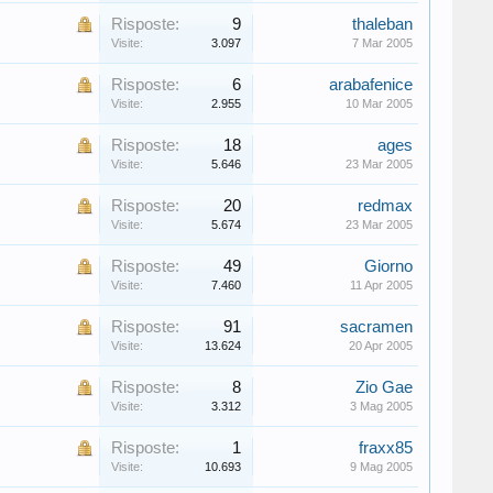
Risposte:
9
thaleban
Visite:
3.097
7 Mar 2005
Risposte:
6
arabafenice
Visite:
2.955
10 Mar 2005
Risposte:
18
ages
Visite:
5.646
23 Mar 2005
Risposte:
20
redmax
Visite:
5.674
23 Mar 2005
Risposte:
49
Giorno
Visite:
7.460
11 Apr 2005
Risposte:
91
sacramen
Visite:
13.624
20 Apr 2005
Risposte:
8
Zio Gae
Visite:
3.312
3 Mag 2005
Risposte:
1
fraxx85
Visite:
10.693
9 Mag 2005