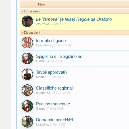
Titolo
» In Evidenza
Le "famose" (e false) Regole da Oratorio
ZioDrake
,
7 Apr 2007
» Discussioni
formula di gioco
lupo alberto
,
12 Nov 2004
Spigolino si, Spigolino no!
Giorno
,
4 Ott 2004
Tavoli approvati?
Master
,
31 Dic 2004
Classifiche regionali
thunder88
,
13 Gen 2005
Puntino mancante
Giorno
,
7 Gen 2005
Domande per cHiEf
lucioping
,
1 Mar 2005