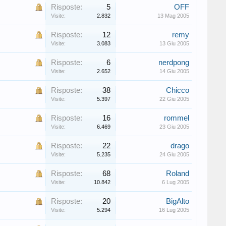
Risposte:
5
OFF
Visite:
2.832
13 Mag 2005
Risposte:
12
remy
Visite:
3.083
13 Giu 2005
Risposte:
6
nerdpong
Visite:
2.652
14 Giu 2005
Risposte:
38
Chicco
Visite:
5.397
22 Giu 2005
Risposte:
16
rommel
Visite:
6.469
23 Giu 2005
Risposte:
22
drago
Visite:
5.235
24 Giu 2005
Risposte:
68
Roland
Visite:
10.842
6 Lug 2005
Risposte:
20
BigAlto
Visite:
5.294
16 Lug 2005