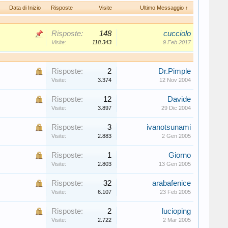
Data di Inizio
Risposte
Visite
Ultimo Messaggio ↑
Risposte:
148
cucciolo
Visite:
118.343
9 Feb 2017
Risposte:
2
Dr.Pimple
Visite:
3.374
12 Nov 2004
Risposte:
12
Davide
Visite:
3.897
29 Dic 2004
Risposte:
3
ivanotsunami
Visite:
2.883
2 Gen 2005
Risposte:
1
Giorno
Visite:
2.803
13 Gen 2005
Risposte:
32
arabafenice
Visite:
6.107
23 Feb 2005
Risposte:
2
lucioping
Visite:
2.722
2 Mar 2005