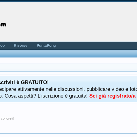
nco
Risorse
PuntaPong
scriviti è GRATUITO!
rtecipare attivamente nelle discussioni, pubblicare video e f
. Cosa aspetti? L'iscrizione è gratuita!
Sei già registrato/
 concreti!