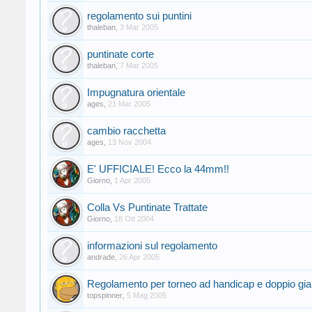
regolamento sui puntini
thaleban
,
3 Mar 2005
puntinate corte
thaleban
,
7 Mar 2005
Impugnatura orientale
ages
,
21 Mar 2005
cambio racchetta
ages
,
13 Nov 2004
E' UFFICIALE! Ecco la 44mm!!
Giorno
,
1 Apr 2005
Colla Vs Puntinate Trattate
Giorno
,
18 Ott 2004
informazioni sul regolamento
andrade
,
26 Apr 2005
Regolamento per torneo ad handicap e doppio gia
topspinner
,
5 Mag 2005