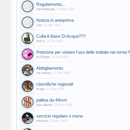
Regolamento...
michaelangel
,
11 Mag 2005
Notizia in anteprima
viso
,
21 Apr 2005
Colla A Base Di Acqua???
bioFa
,
14 Giu 2005
Petizione per vietare l'uso delle trattate nei torne
Dr.Pimple
,
16 Giu 2005
Abbigliamento
me.stesso
,
17 Mar 2005
classifiche regionali
drago
,
20 Mag 2005
pallina da 44mm
lupo alberto
,
20 Gen 2005
servizio regolare o meno
orlowski
,
25 Mar 2005