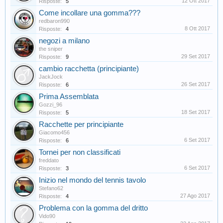
12 Ott 2017
Risposte:
5
Come incollare una gomma???
redbaron990
8 Ott 2017
Risposte:
4
negozi a milano
the sniper
29 Set 2017
Risposte:
9
cambio racchetta (principiante)
JackJock
26 Set 2017
Risposte:
6
Prima Assemblata
Gozzi_96
18 Set 2017
Risposte:
5
Racchette per principiante
Giacomo456
6 Set 2017
Risposte:
6
Tornei per non classificati
freddato
6 Set 2017
Risposte:
3
Inizio nel mondo del tennis tavolo
Stefano62
27 Ago 2017
Risposte:
4
Problema con la gomma del dritto
Vido90