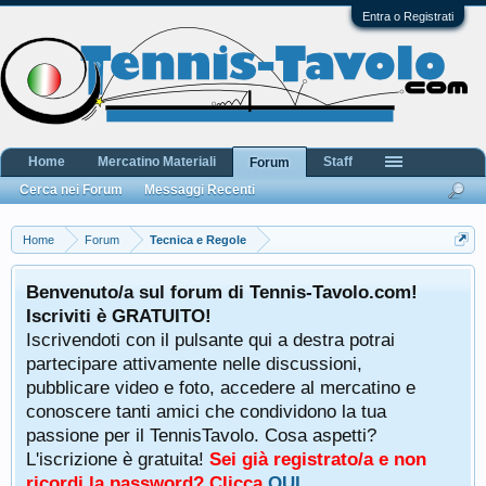
Entra o Registrati
Home
Mercatino Materiali
Staff
Forum
Cerca nei Forum
Messaggi Recenti
Home
Forum
Tecnica e Regole
Benvenuto/a sul forum di Tennis-Tavolo.com!
Iscriviti è GRATUITO!
Iscrivendoti con il pulsante qui a destra potrai
partecipare attivamente nelle discussioni,
pubblicare video e foto, accedere al mercatino e
conoscere tanti amici che condividono la tua
passione per il TennisTavolo. Cosa aspetti?
L'iscrizione è gratuita!
Sei già registrato/a e non
ricordi la password? Clicca
QUI
.