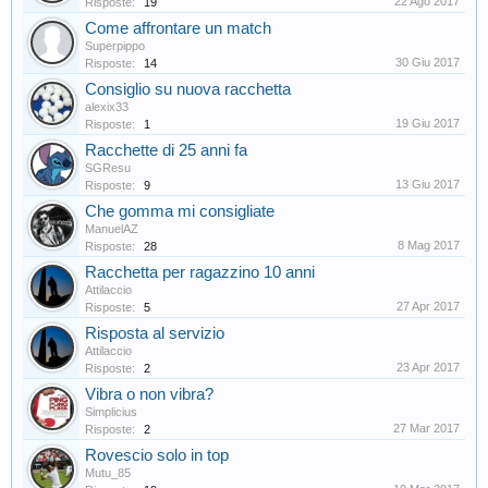
22 Ago 2017
Risposte:
19
Come affrontare un match
Superpippo
30 Giu 2017
Risposte:
14
Consiglio su nuova racchetta
alexix33
19 Giu 2017
Risposte:
1
Racchette di 25 anni fa
SGResu
13 Giu 2017
Risposte:
9
Che gomma mi consigliate
ManuelAZ
8 Mag 2017
Risposte:
28
Racchetta per ragazzino 10 anni
Attilaccio
27 Apr 2017
Risposte:
5
Risposta al servizio
Attilaccio
23 Apr 2017
Risposte:
2
Vibra o non vibra?
Simplicius
27 Mar 2017
Risposte:
2
Rovescio solo in top
Mutu_85