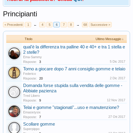
Principianti
< Precedenti
1
←
4
5
6
7
8
→
68
Successive >
Titolo
Ultimo Messaggio ↓
qual'è la differenza tra palline 40 e 40+ e tra 1 stella e
2 stelle?
Ema-Sammy
5 Dic 2017
Risposte:
3
Torno a giocare dopo 7 anni consiglio gomme e telaio
Federico
2 Dic 2017
Risposte:
20
Domanda forse stupida sulla vendita delle gomme -
Abbiate pazienza
Tred Libero
12 Nov 2017
Risposte:
9
Telai e gomme "stagionati"...uso e manutenzione?
Emasixtysix
27 Ott 2017
Risposte:
7
Scollare gomme
Superpippo