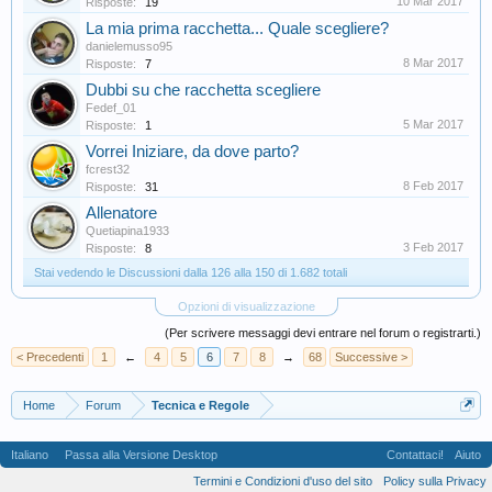
10 Mar 2017
Risposte:
19
La mia prima racchetta... Quale scegliere?
danielemusso95
8 Mar 2017
Risposte:
7
Dubbi su che racchetta scegliere
Fedef_01
5 Mar 2017
Risposte:
1
Vorrei Iniziare, da dove parto?
fcrest32
8 Feb 2017
Risposte:
31
Allenatore
Quetiapina1933
3 Feb 2017
Risposte:
8
Stai vedendo le Discussioni dalla 126 alla 150 di 1.682 totali
Opzioni di visualizzazione
(Per scrivere messaggi devi entrare nel forum o registrarti.)
< Precedenti
1
←
4
5
6
7
8
→
68
Successive >
Home
Forum
Tecnica e Regole
Italiano
Passa alla Versione Desktop
Contattaci!
Aiuto
Termini e Condizioni d'uso del sito
Policy sulla Privacy