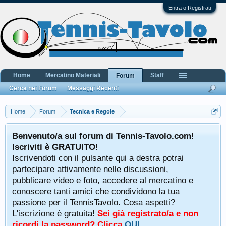
Entra o Registrati
Home
Mercatino Materiali
Staff
Forum
Cerca nei Forum
Messaggi Recenti
Home
Forum
Tecnica e Regole
Benvenuto/a sul forum di Tennis-Tavolo.com!
Iscriviti è GRATUITO!
Iscrivendoti con il pulsante qui a destra potrai
partecipare attivamente nelle discussioni,
pubblicare video e foto, accedere al mercatino e
conoscere tanti amici che condividono la tua
passione per il TennisTavolo. Cosa aspetti?
L'iscrizione è gratuita!
Sei già registrato/a e non
ricordi la password? Clicca
QUI
.