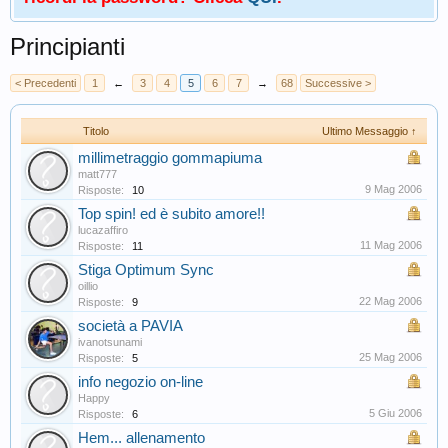
Principianti
< Precedenti
1
←
3
4
5
6
7
→
68
Successive >
Titolo
Ultimo Messaggio ↑
millimetraggio gommapiuma
matt777
9 Mag 2006
Risposte:
10
Top spin! ed è subito amore!!
lucazaffiro
11 Mag 2006
Risposte:
11
Stiga Optimum Sync
oillio
22 Mag 2006
Risposte:
9
società a PAVIA
ivanotsunami
25 Mag 2006
Risposte:
5
info negozio on-line
Happy
5 Giu 2006
Risposte:
6
Hem... allenamento