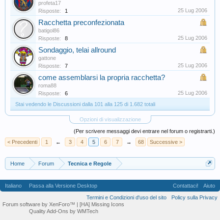
profeta17
25 Lug 2006
Risposte:
1
Racchetta preconfezionata
batigol86
25 Lug 2006
Risposte:
8
Sondaggio, telai allround
gattone
25 Lug 2006
Risposte:
7
come assemblarsi la propria racchetta?
roma88
25 Lug 2006
Risposte:
6
Stai vedendo le Discussioni dalla 101 alla 125 di 1.682 totali
Opzioni di visualizzazione
(Per scrivere messaggi devi entrare nel forum o registrarti.)
< Precedenti
1
←
3
4
5
6
7
→
68
Successive >
Home
Forum
Tecnica e Regole
Italiano
Passa alla Versione Desktop
Contattaci!
Aiuto
Termini e Condizioni d'uso del sito
Policy sulla Privacy
Forum software by XenForo™
| [HA] Missing Icons
Quality Add-Ons by WMTech