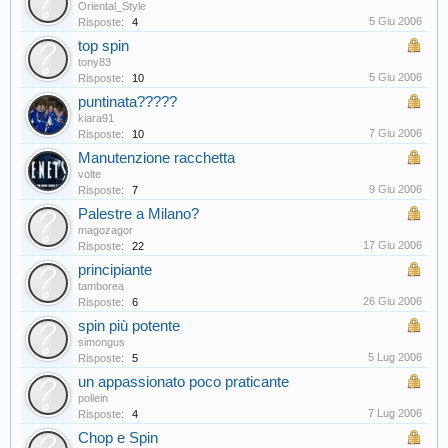
Oriental_Style
5 Giu 2006
Risposte:
4
top spin
tony83
5 Giu 2006
Risposte:
10
puntinata?????
kiara91
7 Giu 2006
Risposte:
10
Manutenzione racchetta
volte
9 Giu 2006
Risposte:
7
Palestre a Milano?
magozagor
17 Giu 2006
Risposte:
22
principiante
tamborea
26 Giu 2006
Risposte:
6
spin più potente
simongus
5 Lug 2006
Risposte:
5
un appassionato poco praticante
pollein
7 Lug 2006
Risposte:
4
Chop e Spin