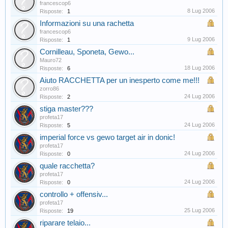
francescop6
8 Lug 2006
Risposte:
1
Informazioni su una rachetta
francescop6
9 Lug 2006
Risposte:
1
Cornilleau, Sponeta, Gewo...
Mauro72
18 Lug 2006
Risposte:
6
Aiuto RACCHETTA per un inesperto come me!!!
zorro86
24 Lug 2006
Risposte:
2
stiga master???
profeta17
24 Lug 2006
Risposte:
5
imperial force vs gewo target air in donic!
profeta17
24 Lug 2006
Risposte:
0
quale racchetta?
profeta17
24 Lug 2006
Risposte:
0
controllo + offensiv...
profeta17
25 Lug 2006
Risposte:
19
riparare telaio...