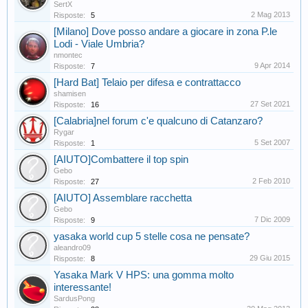
SertX
2 Mag 2013
Risposte:
5
[Milano] Dove posso andare a giocare in zona P.le
Lodi - Viale Umbria?
nmontec
9 Apr 2014
Risposte:
7
[Hard Bat] Telaio per difesa e contrattacco
shamisen
27 Set 2021
Risposte:
16
[Calabria]nel forum c'e qualcuno di Catanzaro?
Rygar
5 Set 2007
Risposte:
1
[AIUTO]Combattere il top spin
Gebo
2 Feb 2010
Risposte:
27
[AIUTO] Assemblare racchetta
Gebo
7 Dic 2009
Risposte:
9
yasaka world cup 5 stelle cosa ne pensate?
aleandro09
29 Giu 2015
Risposte:
8
Yasaka Mark V HPS: una gomma molto
interessante!
SardusPong