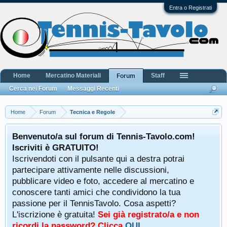
Entra o Registrati
Home
Mercatino Materiali
Staff
Forum
Cerca nei Forum
Messaggi Recenti
Home
Forum
Tecnica e Regole
Benvenuto/a sul forum di Tennis-Tavolo.com!
Iscriviti è GRATUITO!
Iscrivendoti con il pulsante qui a destra potrai
partecipare attivamente nelle discussioni,
pubblicare video e foto, accedere al mercatino e
conoscere tanti amici che condividono la tua
passione per il TennisTavolo. Cosa aspetti?
L'iscrizione è gratuita!
Sei già registrato/a e non
ricordi la password? Clicca
QUI
.