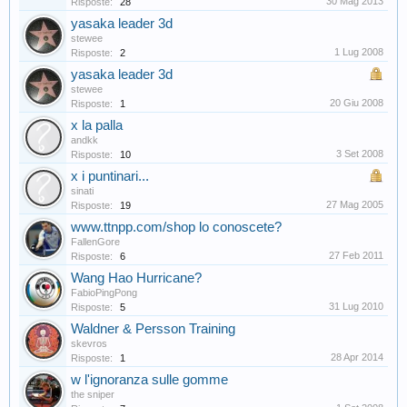
30 Mag 2013
Risposte:
28
yasaka leader 3d
stewee
1 Lug 2008
Risposte:
2
yasaka leader 3d
stewee
20 Giu 2008
Risposte:
1
x la palla
andkk
3 Set 2008
Risposte:
10
x i puntinari...
sinati
27 Mag 2005
Risposte:
19
www.ttnpp.com/shop lo conoscete?
FallenGore
27 Feb 2011
Risposte:
6
Wang Hao Hurricane?
FabioPingPong
31 Lug 2010
Risposte:
5
Waldner & Persson Training
skevros
28 Apr 2014
Risposte:
1
w l'ignoranza sulle gomme
the sniper