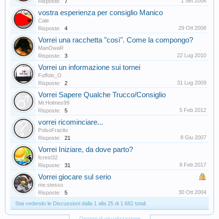
1 Set 2008
Risposte:
7
vostra esperienza per consiglio Manico
Cale
29 Ott 2008
Risposte:
4
Vorrei una racchetta "così". Come la compongo?
ManOwaR
22 Lug 2010
Risposte:
3
Vorrei un informazione sui tornei
Fuffolo_O
31 Lug 2009
Risposte:
2
Vorrei Sapere Qualche Trucco/Consiglio
Mr.Holmes99
5 Feb 2012
Risposte:
5
vorrei ricominciare...
PolsoFracito
8 Giu 2007
Risposte:
21
Vorrei Iniziare, da dove parto?
fcrest32
8 Feb 2017
Risposte:
31
Vorrei giocare sul serio
me.stesso
30 Ott 2004
Risposte:
5
Stai vedendo le Discussioni dalla 1 alla 25 di 1.682 totali
Opzioni di visualizzazione