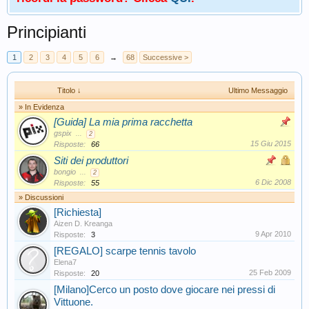
Principianti
1
2
3
4
5
6
→
68
Successive >
Titolo ↓
Ultimo Messaggio
» In Evidenza
[Guida] La mia prima racchetta
gspix
...
2
15 Giu 2015
Risposte:
66
Siti dei produttori
bongio
...
2
6 Dic 2008
Risposte:
55
» Discussioni
[Richiesta]
Aizen D. Kreanga
9 Apr 2010
Risposte:
3
[REGALO] scarpe tennis tavolo
Elena7
25 Feb 2009
Risposte:
20
[Milano]Cerco un posto dove giocare nei pressi di
Vittuone.