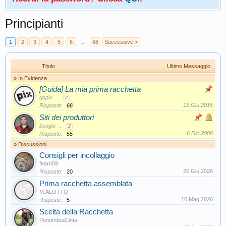
Principianti
1
2
3
4
5
6
→
68
Successive >
Titolo
Ultimo Messaggio
» In Evidenza
[Guida] La mia prima racchetta
gspix
...
2
15 Giu 2015
Risposte:
66
Siti dei produttori
bongio
...
2
6 Dic 2008
Risposte:
55
» Discussioni
Consigli per incollaggio
fearn59
20 Giu 2026
Risposte:
20
Prima racchetta assemblata
M.ALOTTO
10 Mag 2026
Risposte:
5
Scelta della Racchetta
PenombraCinta