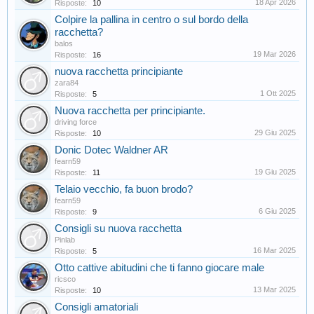
18 Apr 2026
Risposte:
10
Colpire la pallina in centro o sul bordo della
racchetta?
balos
19 Mar 2026
Risposte:
16
nuova racchetta principiante
zara84
1 Ott 2025
Risposte:
5
Nuova racchetta per principiante.
driving force
29 Giu 2025
Risposte:
10
Donic Dotec Waldner AR
fearn59
19 Giu 2025
Risposte:
11
Telaio vecchio, fa buon brodo?
fearn59
6 Giu 2025
Risposte:
9
Consigli su nuova racchetta
Pinlab
16 Mar 2025
Risposte:
5
Otto cattive abitudini che ti fanno giocare male
ricsco
13 Mar 2025
Risposte:
10
Consigli amatoriali