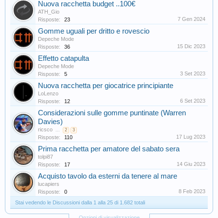
Nuova racchetta budget ..100€
ATH_Gio
7 Gen 2024
Risposte:
23
Gomme uguali per dritto e rovescio
Depeche Mode
15 Dic 2023
Risposte:
36
Effetto catapulta
Depeche Mode
3 Set 2023
Risposte:
5
Nuova racchetta per giocatrice principiante
LoLenzo
6 Set 2023
Risposte:
12
Considerazioni sulle gomme puntinate (Warren
Davies)
ricsco
...
2
3
17 Lug 2023
Risposte:
110
Prima racchetta per amatore del sabato sera
tolpi87
14 Giu 2023
Risposte:
17
Acquisto tavolo da esterni da tenere al mare
lucapiers
8 Feb 2023
Risposte:
0
Stai vedendo le Discussioni dalla 1 alla 25 di 1.682 totali
Opzioni di visualizzazione