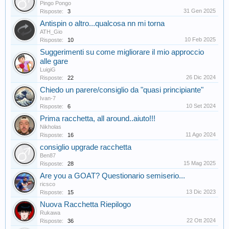
Pingo Pongo
31 Gen 2025
Risposte:
3
Antispin o altro...qualcosa nn mi torna
ATH_Gio
10 Feb 2025
Risposte:
10
Suggerimenti su come migliorare il mio approccio
alle gare
LuigiG
26 Dic 2024
Risposte:
22
Chiedo un parere/consiglio da "quasi principiante"
Ivan-7
10 Set 2024
Risposte:
6
Prima racchetta, all around..aiuto!!!
Nikholas
11 Ago 2024
Risposte:
16
consiglio upgrade racchetta
Ben87
15 Mag 2025
Risposte:
28
Are you a GOAT? Questionario semiserio...
ricsco
13 Dic 2023
Risposte:
15
Nuova Racchetta Riepilogo
Rukawa
22 Ott 2024
Risposte:
36