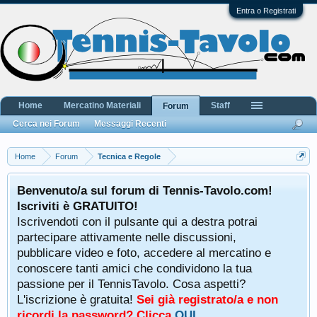
Entra o Registrati
Home
Mercatino Materiali
Staff
Forum
Cerca nei Forum
Messaggi Recenti
Home
Forum
Tecnica e Regole
Benvenuto/a sul forum di Tennis-Tavolo.com!
Iscriviti è GRATUITO!
Iscrivendoti con il pulsante qui a destra potrai
partecipare attivamente nelle discussioni,
pubblicare video e foto, accedere al mercatino e
conoscere tanti amici che condividono la tua
passione per il TennisTavolo. Cosa aspetti?
L'iscrizione è gratuita!
Sei già registrato/a e non
ricordi la password? Clicca
QUI
.