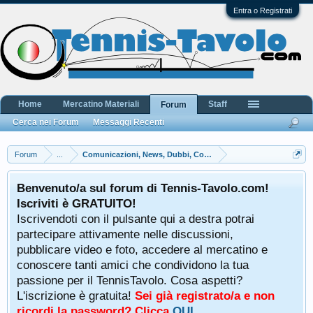
Entra o Registrati
Home
Mercatino Materiali
Staff
Forum
Cerca nei Forum
Messaggi Recenti
Forum
...
Comunicazioni, News, Dubbi, Commenti e Lamentele
Benvenuto/a sul forum di Tennis-Tavolo.com!
Iscriviti è GRATUITO!
Iscrivendoti con il pulsante qui a destra potrai
partecipare attivamente nelle discussioni,
pubblicare video e foto, accedere al mercatino e
conoscere tanti amici che condividono la tua
passione per il TennisTavolo. Cosa aspetti?
L'iscrizione è gratuita!
Sei già registrato/a e non
ricordi la password? Clicca
QUI
.