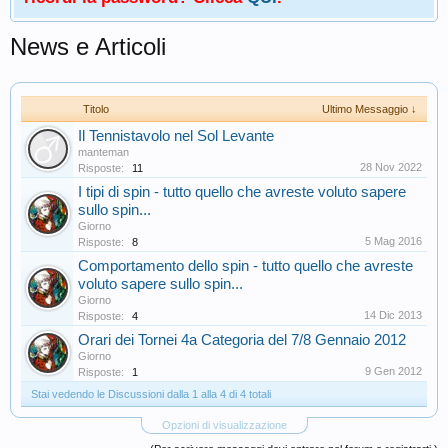
News e Articoli
Titolo
Ultimo Messaggio ↓
Il Tennistavolo nel Sol Levante
manteman
28 Nov 2022
Risposte:
11
I tipi di spin - tutto quello che avreste voluto sapere
sullo spin...
Giorno
5 Mag 2016
Risposte:
8
Comportamento dello spin - tutto quello che avreste
voluto sapere sullo spin...
Giorno
14 Dic 2013
Risposte:
4
Orari dei Tornei 4a Categoria del 7/8 Gennaio 2012
Giorno
9 Gen 2012
Risposte:
1
Stai vedendo le Discussioni dalla 1 alla 4 di 4 totali
Opzioni di visualizzazione