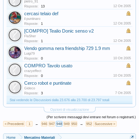
pietro_91
12 Ott 2005
Risposte:
13
cercasi telaio def
il puntinaro
12 Ott 2005
Risposte:
1
[COMPRO] Tealio Donic senso v2
FluSher
12 Ott 2005
Risposte:
1
Vendo gomma nera friendship 729 1.9 mm
Luigi79
10 Ott 2005
Risposte:
0
COMPRO Tavolo usato
crazyeffect
10 Ott 2005
Risposte:
0
Cerco robot e puntinate
Gideco
7 Ott 2005
Risposte:
3
Stai vedendo le Discussioni dalla 23.676 alla 23.700 di 23.797 totali
Opzioni di visualizzazione
(Per scrivere messaggi devi entrare nel forum o registrarti.)
< Precedenti
1
←
946
947
948
949
950
→
952
Successive >
Home
Mercatino Materiali