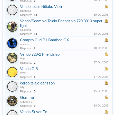
20 Ott 2005
Risposte:
1
Vendo telaio Nittaku Violin
timoboll3
19 Ott 2005
Risposte:
14
Vendo/Scambio Telaio Friendship 729 3010 super
light
lucioping
18 Ott 2005
Risposte:
14
Compro Curl P1 Bamboo OX
nemesi
18 Ott 2005
Risposte:
2
Vendo 729-2 Friendship
Vito
17 Ott 2005
Risposte:
2
Vendo C-8
West
17 Ott 2005
Risposte:
4
cerco telaio carlsson
billy
15 Ott 2005
Risposte:
0
Gomme
Offensive
14 Ott 2005
Risposte:
3
Vendo Sriver Fx