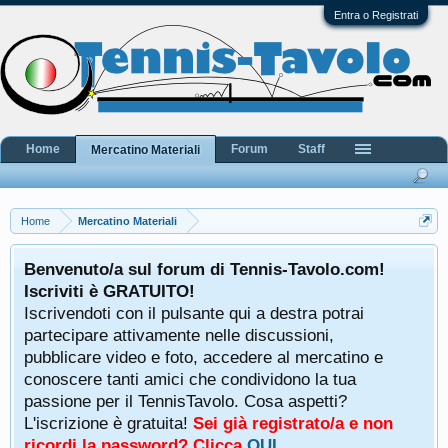
Entra o Registrati
Home
Forum
Staff
Mercatino Materiali
Home
Mercatino Materiali
Benvenuto/a sul forum di Tennis-Tavolo.com!
Iscriviti è GRATUITO!
Iscrivendoti con il pulsante qui a destra potrai
partecipare attivamente nelle discussioni,
pubblicare video e foto, accedere al mercatino e
conoscere tanti amici che condividono la tua
passione per il TennisTavolo. Cosa aspetti?
L'iscrizione è gratuita!
Sei già registrato/a e non
ricordi la password? Clicca
QUI
.