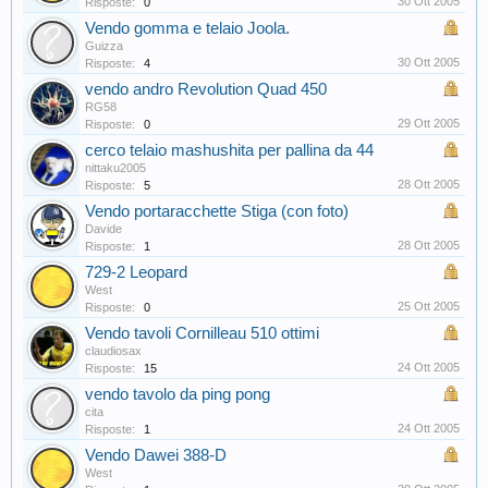
30 Ott 2005
Risposte:
0
Vendo gomma e telaio Joola.
Guizza
30 Ott 2005
Risposte:
4
vendo andro Revolution Quad 450
RG58
29 Ott 2005
Risposte:
0
cerco telaio mashushita per pallina da 44
nittaku2005
28 Ott 2005
Risposte:
5
Vendo portaracchette Stiga (con foto)
Davide
28 Ott 2005
Risposte:
1
729-2 Leopard
West
25 Ott 2005
Risposte:
0
Vendo tavoli Cornilleau 510 ottimi
claudiosax
24 Ott 2005
Risposte:
15
vendo tavolo da ping pong
cita
24 Ott 2005
Risposte:
1
Vendo Dawei 388-D
West