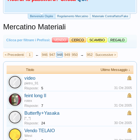
Benvenuto Ospite
Regolamento Mercatino
Materiale Contraffatto/Fake
Mercatino Materiali
Clicca per filtrare i Prefissi:
VENDO
CERCO
SCAMBIO
REGALO
< Precedenti
1
←
946
947
948
949
950
→
952
Successive >
Titolo
Ultimo Messaggio ↓
video
pietro_91
31 Ott 2005
Risposte:
5
feint long II
rotex
31 Ott 2005
Risposte:
7
Butterfly+Yasaka
[*_*]
30 Ott 2005
Risposte:
24
Vendo TELAIO
West