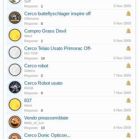
Spiff
9 Nov 2005
Risposte:
1
Cerco butteflyschlager inspire off
Offensive
9 Nov 2005
Risposte:
0
Compro Grass Devil
West
8 Nov 2005
Risposte:
1
Cerco Telaio Usato Primorac Off-
NO-TOP
8 Nov 2005
Risposte:
14
Cerco robot
Gideco
7 Nov 2005
Risposte:
2
Cerco Robot usato
RG58
7 Nov 2005
Risposte:
0
837
West
6 Nov 2005
Risposte:
0
Vendo preassemblate
fields_of_sun
6 Nov 2005
Risposte:
13
Cerco Donic Opticon...