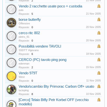
21 Nov 2005
Risposte:
2
Vendo 2 racchette usate poco + custodia
polo
21 Nov 2005
Risposte:
5
borse butterfly
Offensive
20 Nov 2005
Risposte:
0
cerco ritc 802
pietro_91
20 Nov 2005
Risposte:
0
Possibilità vendere TAVOLI
SSDTT Vigevano
18 Nov 2005
Risposte:
6
CERCO (PC) tavolo ping pong
edenman
15 Nov 2005
Risposte:
2
Vendo 979T
West
11 Nov 2005
Risposte:
0
Vendo/scambio Bty Primorac Carbon Off+ usato
lucioping
10 Nov 2005
Risposte:
8
[Cerco] Telaio Btfly Petr Korbel OFF (vecchio
modello)