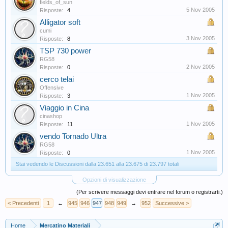
fields_of_sun
5 Nov 2005
Risposte:
4
Alligator soft
cumi
3 Nov 2005
Risposte:
8
TSP 730 power
RG58
2 Nov 2005
Risposte:
0
cerco telai
Offensive
1 Nov 2005
Risposte:
3
Viaggio in Cina
cinashop
1 Nov 2005
Risposte:
11
vendo Tornado Ultra
RG58
1 Nov 2005
Risposte:
0
Stai vedendo le Discussioni dalla 23.651 alla 23.675 di 23.797 totali
Opzioni di visualizzazione
(Per scrivere messaggi devi entrare nel forum o registrarti.)
< Precedenti
1
←
945
946
947
948
949
→
952
Successive >
Home
Mercatino Materiali