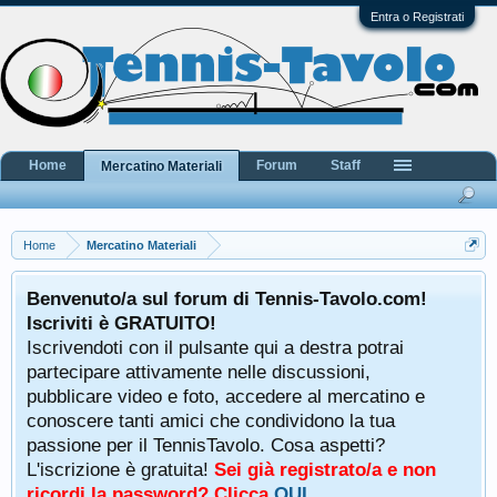
Entra o Registrati
Home
Forum
Staff
Mercatino Materiali
Home
Mercatino Materiali
Benvenuto/a sul forum di Tennis-Tavolo.com!
Iscriviti è GRATUITO!
Iscrivendoti con il pulsante qui a destra potrai
partecipare attivamente nelle discussioni,
pubblicare video e foto, accedere al mercatino e
conoscere tanti amici che condividono la tua
passione per il TennisTavolo. Cosa aspetti?
L'iscrizione è gratuita!
Sei già registrato/a e non
ricordi la password? Clicca
QUI
.