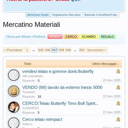
Benvenuto Ospite
Regolamento Mercatino
Materiale Contraffatto/Fake
Mercatino Materiali
Clicca per filtrare i Prefissi:
VENDO
CERCO
SCAMBIO
REGALO
< Precedenti
1
←
945
946
947
948
949
→
952
Successive >
Titolo
Ultimo Messaggio ↓
vendesi telaio e gomme donic/butterfly
mik-manolesta
25 Nov 2005
Risposte:
0
VENDO (MI) tavolo da esterno Inesis 5000
Tsunami!
22 Nov 2005
Risposte:
16
CERCO:Telaio Butterfly Timo Boll Spirit...
GUINNESS
21 Nov 2005
Risposte:
5
Cerco telaio reimpact
Gideco