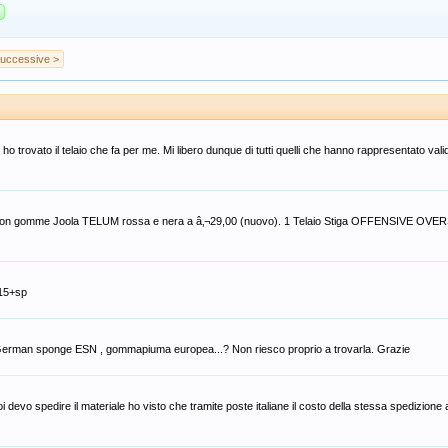
uccessive >
 ho trovato il telaio che fa per me. Mi libero dunque di tutti quelli che hanno rappresentato vali
 gomme Joola TELUM rossa e nera a â‚¬29,00 (nuovo). 1 Telaio Stiga OFFENSIVE OVER
 15+sp
a German sponge ESN , gommapiuma europea...? Non riesco proprio a trovarla. Grazie
devo spedire il materiale ho visto che tramite poste italiane il costo della stessa spedizion