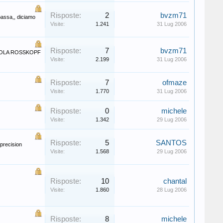
Risposte:
2
bvzm71
assa,, diciamo
Visite:
1.241
31 Lug 2006
Risposte:
7
bvzm71
io JOOLA ROSSKOPF
Visite:
2.199
31 Lug 2006
Risposte:
7
ofmaze
Visite:
1.770
31 Lug 2006
Risposte:
0
michele
Visite:
1.342
29 Lug 2006
Risposte:
5
SANTOS
 precision
Visite:
1.568
29 Lug 2006
Risposte:
10
chantal
Visite:
1.860
28 Lug 2006
Risposte:
8
michele