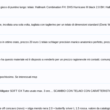
gioco di puntino lungo: telaio: Hallmark Combination FH: DHS Hurricane III black 2.0 BH: Ha
ncollata una sola volta, tagliata con taglierino per un telaio di dimensioni standard (Donic 
tto in ottimo stato, prezzo 20 euro 1 telaio schlager precision manico anatomico perfetto, pre
cuno ha questo materiale ed è disposto a venderlo per un prezzo ragionevole mi contatti. comu
 pochissimo. Se interessati msp
nic Alligator SOFT OX Tutto usato max. 3 ore.... SCAMBIO CON TELAIO CON CARATTERIS
e off concavo (novo) + stiga mendo nera 2.0 + butterfly sriver L 1.5 rossa. valore da catalogo