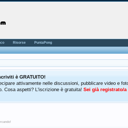
nco
Risorse
PuntaPong
scriviti è GRATUITO!
rtecipare attivamente nelle discussioni, pubblicare video e f
. Cosa aspetti? L'iscrizione è gratuita!
Sei già registrato/
cercando!