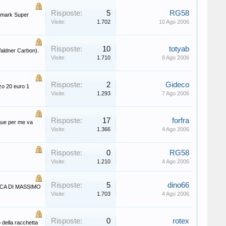
Risposte:
5
RG58
llmark Super
Visite:
1.702
10 Ago 2006
Risposte:
10
totyab
Waldner Carbon).
Visite:
1.710
8 Ago 2006
Risposte:
2
Gideco
zzo 20 euro 1
Visite:
1.293
7 Ago 2006
Risposte:
17
forfra
nque per me va
Visite:
1.366
4 Ago 2006
Risposte:
0
RG58
Visite:
1.210
4 Ago 2006
Risposte:
5
dino66
TICA DI MASSIMO
Visite:
1.703
4 Ago 2006
Risposte:
0
rotex
 della racchetta