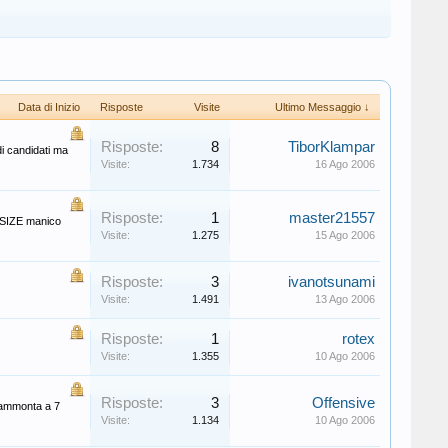
Data di Inizio
Risposte
Visite
Ultimo Messaggio ↓
Risposte:
8
TiborKlampar
di candidati ma
Visite:
1.734
16 Ago 2006
Risposte:
1
master21557
SIZE manico
Visite:
1.275
15 Ago 2006
Risposte:
3
ivanotsunami
Visite:
1.491
13 Ago 2006
Risposte:
1
rotex
Visite:
1.355
10 Ago 2006
Risposte:
3
Offensive
e ammonta a 7
Visite:
1.134
10 Ago 2006