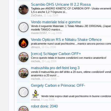
Scambio DHS Urricane III 2.2 Rossa
Tagliata per ANDRO KINETIC CF CARBON OFF- Usata veramente solo
1,5 o anche 1,2 ? Ognuno si...
ZioDrake
,
11 Lug 2006
Vendo materiale telai e gomme
Vendo il seguente Materiale: 1 Telaio Nittaku JIE ORIGINAL (Japan
modello TANGO manico...
master21557
,
8 Lug 2006
Vendo Opticon RS e Nittaku Shake Offence
praticamente nuovi usati pochissimo....manico ancora poroso come
ofmaze
,
16 Giu 2006
[cerco] Schlager Carbon OFF+
Cerco questo telaio in buone condizioni con manico anatomico!
michele
,
29 Lug 2006
matsushita pro def-feint long 3
vendo il matsushita pro def dritto a 20 euro, ottime condizioni! ven
anatomico a 20 euro! ...
michele
,
28 Lug 2006
Gergely Carbon e Primorac OFF-
Vendo telai sopra citati usati pochissimo in buone condizioni
chantal
,
5 Lug 2006
robot donic 2040