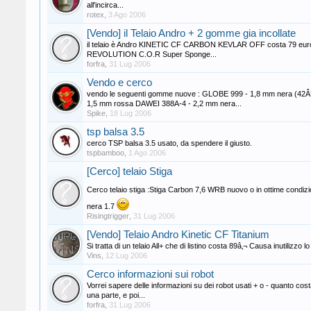
all'incirca...
rotex
,
3 Ago 2006
[Vendo] il Telaio Andro + 2 gomme gia incollate
il telaio è Andro KINETIC CF CARBON KEVLAR OFF costa 79 euro e qu
REVOLUTION C.O.R Super Sponge...
forfra
,
31 Lug 2006
Vendo e cerco
vendo le seguenti gomme nuove : GLOBE 999 - 1,8 mm nera (4
1,5 mm rossa DAWEI 388A-4 - 2,2 mm nera...
Spike
,
18 Lug 2006
tsp balsa 3.5
cerco TSP balsa 3.5 usato, da spendere il giusto.
tspbamboo
,
1 Ago 2006
[Cerco] telaio Stiga
Cerco telaio stiga :Stiga Carbon 7,6 WRB nuovo o in ottime condiz
nera 1.7
Risingtrigger
,
31 Lug 2006
[Vendo] Telaio Andro Kinetic CF Titanium
Si tratta di un telaio All+ che di listino costa 89â‚¬ Causa inutilizzo
Vins
,
12 Lug 2006
Cerco informazioni sui robot
Vorrei sapere delle informazioni su dei robot usati + o - quanto co
una parte, e poi...
forfra
,
31 Lug 2006