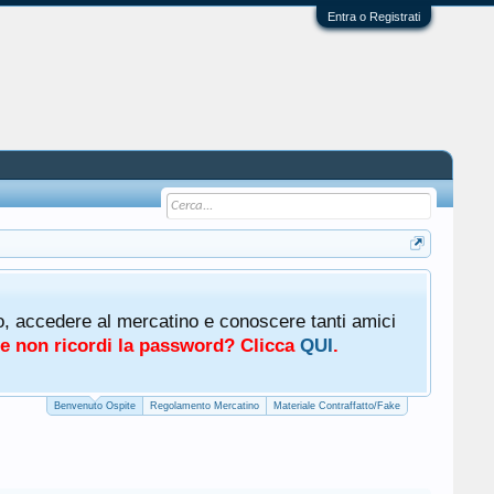
Entra o Registrati
Tutti g
oto, accedere al mercatino e conoscere tanti amici
Mercat
a e non ricordi la password? Clicca
QUI
.
Benvenuto Ospite
Regolamento Mercatino
Materiale Contraffatto/Fake