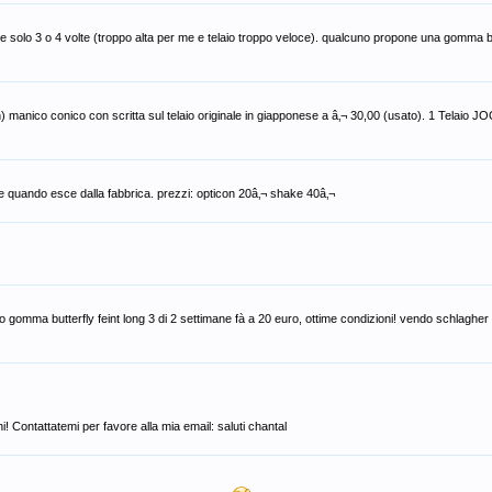
 3 o 4 volte (troppo alta per me e telaio troppo veloce). qualcuno propone una gomma b
) manico conico con scritta sul telaio originale in giapponese a â‚¬ 30,00 (usato). 1 Tela
 quando esce dalla fabbrica. prezzi: opticon 20â‚¬ shake 40â‚¬
do gomma butterfly feint long 3 di 2 settimane fà a 20 euro, ottime condizioni! vendo schlagher
! Contattatemi per favore alla mia email: saluti chantal