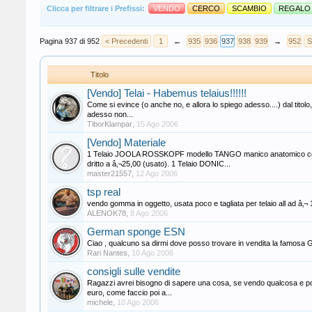
Clicca per filtrare i Prefissi:
VENDO
CERCO
SCAMBIO
REGALO
Pagina 937 di 952
< Precedenti
1
←
935
936
937
938
939
→
952
S
Titolo
[Vendo] Telai - Habemus telaius!!!!!!
Come si evince (o anche no, e allora lo spiego adesso....) dal titolo,
adesso non...
TiborKlampar
,
15 Ago 2006
[Vendo] Materiale
1 Telaio JOOLA ROSSKOPF modello TANGO manico anatomico con
dritto a â‚¬25,00 (usato). 1 Telaio DONIC...
master21557
,
12 Ago 2006
tsp real
vendo gomma in oggetto, usata poco e tagliata per telaio all ad â‚¬
ALENOK78
,
8 Ago 2006
German sponge ESN
Ciao , qualcuno sa dirmi dove posso trovare in vendita la famos
Rari Nantes
,
10 Ago 2006
consigli sulle vendite
Ragazzi avrei bisogno di sapere una cosa, se vendo qualcosa e poi 
euro, come faccio poi a...
michele
,
10 Ago 2006