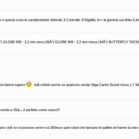
este sono le caratteristiche Velocità: 9 Controllo: 8 Rigidità: 8++ la gomma sul dritto è:A
2Â°) GLOBE 999 - 2,2 mm nera (45Â°) GLOBE 999 - 2,2 mm rossa (44Â°) BUTTERFLY TACK
ioni fatemi sapere
edit chiedo anche se qualcuno vende Stiga Carbo Sound rossa 1.7 S
 lo vendo a 35â‚¬, è perfetto come nuovo!!!
stano cioè se si possono avere sui 300euro quei robot che lanciano le palline ed hanno la rete