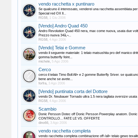
vendo racchetta x puntinaro
Se qualcuno é interessato, venderei una racchetta assemblata per 
Special red OX Il...
RG58
,
1 Giu 2006
[Vendo] Andro Quad 450
Andro Revolution Quad 450 nera, max come nuova, usata due volte, i
Prezzo nuova 34â‚¬...
RG58
,
4 Ago 2006
[Vendo] Telai e Gomme
vendo il seguente materiale: 1 telaio matsushita pro def manico dri
gomma butterfly feint...
michele
,
5 Ago 2006
Cerco
cerco il telaio Timo Boll All+ e 2 gomme Butterfly Sriver. se qual
bene anche se avete...
forfra
,
3 Ago 2006
[Vendo] puntinata corta del Dottore
vendo Dr. Neubauer Tornado ultra 1.5 nera tagliata oversize usata
RG58
,
4 Ago 2006
Scambio
Donic Persson Dotec off Donic Persson Powerplay anatom. Do
CONTROLLO... FATE LE VS. OFFERTE
dino66
,
3 Ago 2006
vendo racchetta completa
vendo racchetta completa combinazione off-/all+ telaio gewo texalit