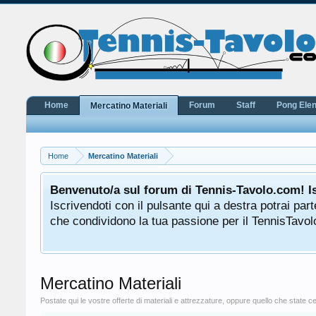
Home
Forum
Staff
Pong Ele
Mercatino Materiali
Home
Mercatino Materiali
e
Benvenuto/a sul forum di Tennis-Tavolo.com! I
Iscrivendoti con il pulsante qui a destra potrai pa
che condividono la tua passione per il TennisTavolo
Mercatino Materiali
Postate qui le vostre offerte di materiali e attrezzature, oppure quello che state 