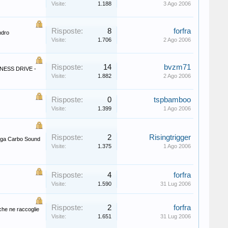
Visite:
1.188
3 Ago 2006
Risposte:
8
forfra
ndro
Visite:
1.706
2 Ago 2006
Risposte:
14
bvzm71
INESS DRIVE -
Visite:
1.882
2 Ago 2006
Risposte:
0
tspbamboo
Visite:
1.399
1 Ago 2006
Risposte:
2
Risingtrigger
tiga Carbo Sound
Visite:
1.375
1 Ago 2006
Risposte:
4
forfra
Visite:
1.590
31 Lug 2006
Risposte:
2
forfra
 che ne raccoglie
Visite:
1.651
31 Lug 2006