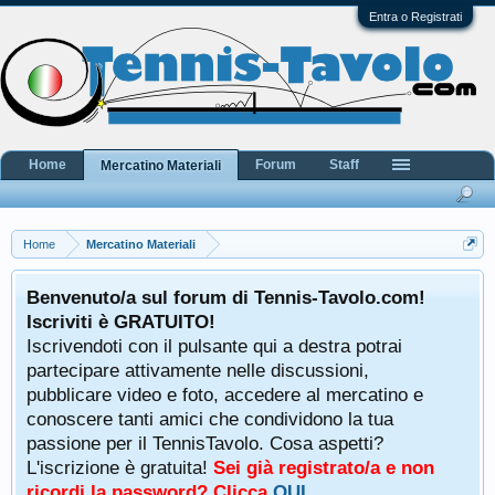
Entra o Registrati
Home
Forum
Staff
Mercatino Materiali
Home
Mercatino Materiali
Benvenuto/a sul forum di Tennis-Tavolo.com!
Iscriviti è GRATUITO!
Iscrivendoti con il pulsante qui a destra potrai
partecipare attivamente nelle discussioni,
pubblicare video e foto, accedere al mercatino e
conoscere tanti amici che condividono la tua
passione per il TennisTavolo. Cosa aspetti?
L'iscrizione è gratuita!
Sei già registrato/a e non
ricordi la password? Clicca
QUI
.