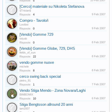
10 Feb 2007
Risposte:
5
[Cerco] materiale su Nikoleta Stefanova
§Tristan§
9 Feb 2007
Risposte:
4
Compro - Tavolo/i
Lostboi
9 Feb 2007
Risposte:
0
[Vendo] Gomme 729
totyab
8 Feb 2007
Risposte:
0
[Vendo] Gomme Globe, 729, DHS
fields_of_sun
8 Feb 2007
Risposte:
22
vendo gomme nuove
michele
8 Feb 2007
Risposte:
8
cerco swing back special
pietro_91
7 Feb 2007
Risposte:
1
Vendo Stiga Mendo - Zona Novara/Laghi
BIMBOMIX
6 Feb 2007
Risposte:
10
Stiga Bengtsson allround 20 anni
iam2007