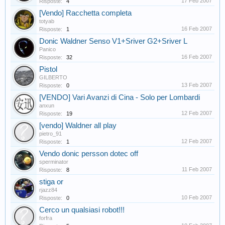
17 Feb 2007
Risposte:
4
[Vendo] Racchetta completa
totyab
16 Feb 2007
Risposte:
1
Donic Waldner Senso V1+Sriver G2+Sriver L
Panico
16 Feb 2007
Risposte:
32
Pistol
GILBERTO
13 Feb 2007
Risposte:
0
[VENDO] Vari Avanzi di Cina - Solo per Lombardi
anxun
12 Feb 2007
Risposte:
19
[vendo] Waldner all play
pietro_91
12 Feb 2007
Risposte:
1
Vendo donic persson dotec off
sperminator
11 Feb 2007
Risposte:
8
stiga or
rjazz84
10 Feb 2007
Risposte:
0
Cerco un qualsiasi robot!!!
forfra