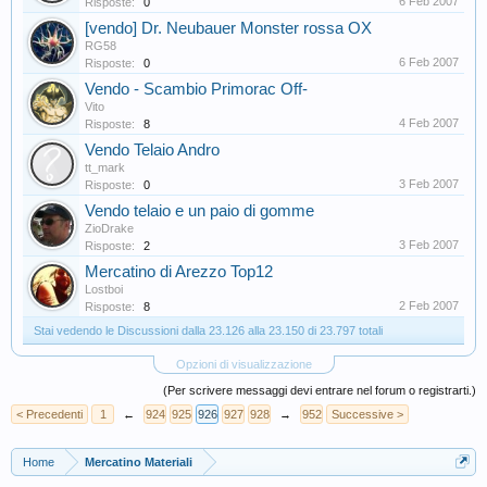
6 Feb 2007
Risposte:
0
[vendo] Dr. Neubauer Monster rossa OX
RG58
6 Feb 2007
Risposte:
0
Vendo - Scambio Primorac Off-
Vito
4 Feb 2007
Risposte:
8
Vendo Telaio Andro
tt_mark
3 Feb 2007
Risposte:
0
Vendo telaio e un paio di gomme
ZioDrake
3 Feb 2007
Risposte:
2
Mercatino di Arezzo Top12
Lostboi
2 Feb 2007
Risposte:
8
Stai vedendo le Discussioni dalla 23.126 alla 23.150 di 23.797 totali
Opzioni di visualizzazione
(Per scrivere messaggi devi entrare nel forum o registrarti.)
< Precedenti
1
←
924
925
926
927
928
→
952
Successive >
Home
Mercatino Materiali