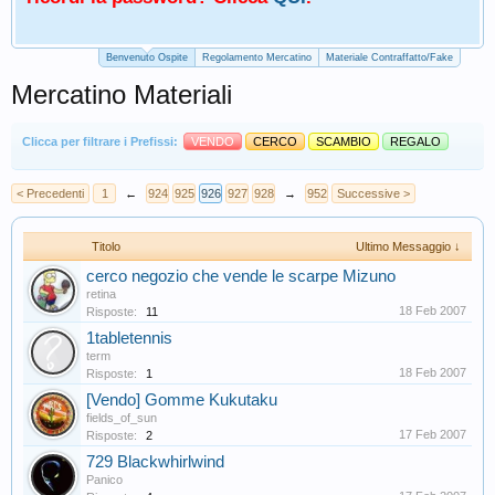
Benvenuto Ospite
Regolamento Mercatino
Materiale Contraffatto/Fake
Mercatino Materiali
Clicca per filtrare i Prefissi:
VENDO
CERCO
SCAMBIO
REGALO
< Precedenti
1
←
924
925
926
927
928
→
952
Successive >
Titolo
Ultimo Messaggio ↓
cerco negozio che vende le scarpe Mizuno
retina
18 Feb 2007
Risposte:
11
1tabletennis
term
18 Feb 2007
Risposte:
1
[Vendo] Gomme Kukutaku
fields_of_sun
17 Feb 2007
Risposte:
2
729 Blackwhirlwind
Panico