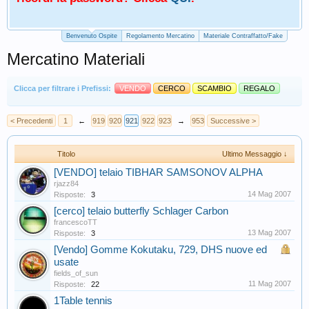
Benvenuto Ospite
Regolamento Mercatino
Materiale Contraffatto/Fake
Mercatino Materiali
Clicca per filtrare i Prefissi:
VENDO
CERCO
SCAMBIO
REGALO
< Precedenti
1
←
919
920
921
922
923
→
953
Successive >
Titolo
Ultimo Messaggio ↓
[VENDO] telaio TIBHAR SAMSONOV ALPHA
rjazz84
14 Mag 2007
Risposte:
3
[cerco] telaio butterfly Schlager Carbon
francescoTT
13 Mag 2007
Risposte:
3
[Vendo] Gomme Kokutaku, 729, DHS nuove ed
usate
fields_of_sun
11 Mag 2007
Risposte:
22
1Table tennis