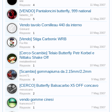
lele
11 Mag 2007
Risposte:
4
[VENDO] Pantaloncini butterfly, 999 national
fabietto_18
11 Mag 2007
Risposte:
5
Vendo tavolo Cornilleau 440 da interno
Giskard
10 Mag 2007
Risposte:
1
[Vendo] Stiga Carbonix WRB
Fa-Rin
10 Mag 2007
Risposte:
5
[Cerco-Scambio] Telaio Butterfly Petr Korbel e
Nittaku Shake Off
metalteethred
10 Mag 2007
Risposte:
1
[Scambio] gommapiuma da 2.15mm/2.2mm
bvzm71
9 Mag 2007
Risposte:
0
[CERCO] Butterfly Balsacarbo X5 OFF concavo
messicano
7 Mag 2007
Risposte:
2
vendo gomme cinesi
francescoTT
7 Mag 2007
Risposte:
1