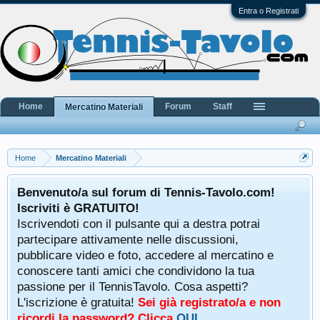
Entra o Registrati
Home
Forum
Staff
Mercatino Materiali
Home
Mercatino Materiali
Benvenuto/a sul forum di Tennis-Tavolo.com!
Iscriviti è GRATUITO!
Iscrivendoti con il pulsante qui a destra potrai
partecipare attivamente nelle discussioni,
pubblicare video e foto, accedere al mercatino e
conoscere tanti amici che condividono la tua
passione per il TennisTavolo. Cosa aspetti?
L'iscrizione è gratuita!
Sei già registrato/a e non
ricordi la password? Clicca
QUI
.