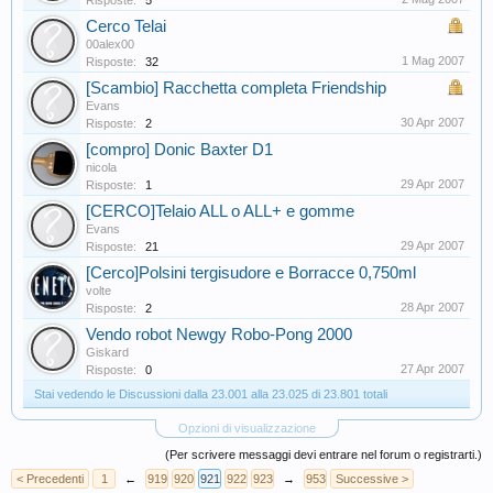
Risposte:
5
Cerco Telai
00alex00
1 Mag 2007
Risposte:
32
[Scambio] Racchetta completa Friendship
Evans
30 Apr 2007
Risposte:
2
[compro] Donic Baxter D1
nicola
29 Apr 2007
Risposte:
1
[CERCO]Telaio ALL o ALL+ e gomme
Evans
29 Apr 2007
Risposte:
21
[Cerco]Polsini tergisudore e Borracce 0,750ml
volte
28 Apr 2007
Risposte:
2
Vendo robot Newgy Robo-Pong 2000
Giskard
27 Apr 2007
Risposte:
0
Stai vedendo le Discussioni dalla 23.001 alla 23.025 di 23.801 totali
Opzioni di visualizzazione
(Per scrivere messaggi devi entrare nel forum o registrarti.)
< Precedenti
1
←
919
920
921
922
923
→
953
Successive >