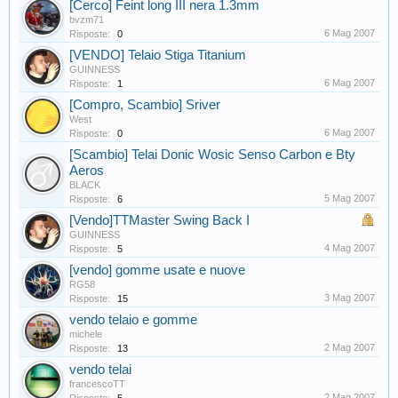
[Cerco] Feint long III nera 1.3mm
bvzm71
6 Mag 2007
Risposte:
0
[VENDO] Telaio Stiga Titanium
GUINNESS
6 Mag 2007
Risposte:
1
[Compro, Scambio] Sriver
West
6 Mag 2007
Risposte:
0
[Scambio] Telai Donic Wosic Senso Carbon e Bty
Aeros
BLACK
5 Mag 2007
Risposte:
6
[Vendo]TTMaster Swing Back I
GUINNESS
4 Mag 2007
Risposte:
5
[vendo] gomme usate e nuove
RG58
3 Mag 2007
Risposte:
15
vendo telaio e gomme
michele
2 Mag 2007
Risposte:
13
vendo telai
francescoTT
2 Mag 2007