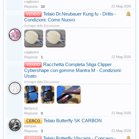
cagliostro
22 Mag 2026
Risposte:
10
Telaio Dr.Neubauer Kung fu - Dritto -
VENDO
Condizioni: Come Nuovo
Immagini della Discussione
cagliostro
22 Mag 2026
Risposte:
1
Racchetta Completa Stiga Clipper
VENDO
Cybershape con gomme Mantra M - Condizioni:
Usato
Immagini della Discussione
Bertyzzz
21 Mag 2026
Risposte:
0
Telaio Butterfly SK CARBON
CERCO
bampao
21 Mag 2026
Risposte:
3
Telaio Butterfly VIscaria - Concavo -
VENDO