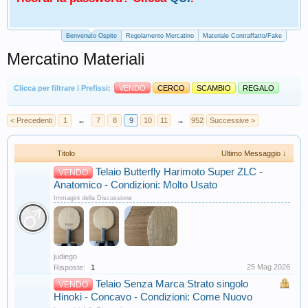
Benvenuto Ospite
Regolamento Mercatino
Materiale Contraffatto/Fake
Mercatino Materiali
Clicca per filtrare i Prefissi:
VENDO
CERCO
SCAMBIO
REGALO
< Precedenti
1
←
7
8
9
10
11
→
952
Successive >
Titolo
Ultimo Messaggio ↓
Telaio Butterfly Harimoto Super ZLC -
VENDO
Anatomico - Condizioni: Molto Usato
Immagini della Discussione
judiego
25 Mag 2026
Risposte:
1
Telaio Senza Marca Strato singolo
VENDO
Hinoki - Concavo - Condizioni: Come Nuovo