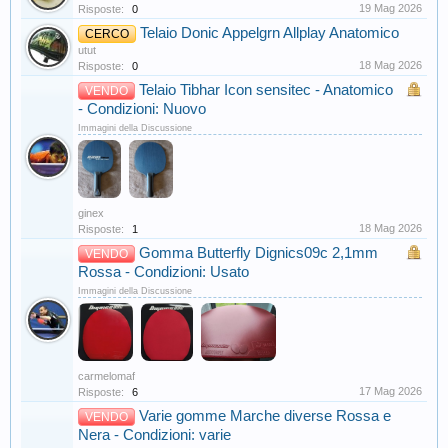
19 Mag 2026
Risposte:
0
Telaio Donic Appelgrn Allplay Anatomico
CERCO
utut
18 Mag 2026
Risposte:
0
Telaio Tibhar Icon sensitec - Anatomico
VENDO
- Condizioni: Nuovo
Immagini della Discussione
ginex
18 Mag 2026
Risposte:
1
Gomma Butterfly Dignics09c 2,1mm
VENDO
Rossa - Condizioni: Usato
Immagini della Discussione
carmelomaf
17 Mag 2026
Risposte:
6
Varie gomme Marche diverse Rossa e
VENDO
Nera - Condizioni: varie