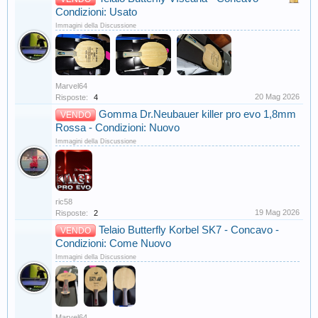
Condizioni: Usato
Immagini della Discussione
Marvel64
20 Mag 2026
Risposte:
4
Gomma Dr.Neubauer killer pro evo 1,8mm
VENDO
Rossa - Condizioni: Nuovo
Immagini della Discussione
ric58
19 Mag 2026
Risposte:
2
Telaio Butterfly Korbel SK7 - Concavo -
VENDO
Condizioni: Come Nuovo
Immagini della Discussione
Marvel64