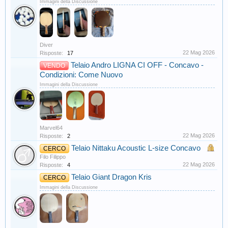
Immagini della Discussione
Diver
22 Mag 2026
Risposte:
17
Telaio Andro LIGNA CI OFF - Concavo -
VENDO
Condizioni: Come Nuovo
Immagini della Discussione
Marvel64
22 Mag 2026
Risposte:
2
Telaio Nittaku Acoustic L-size Concavo
CERCO
Filo Filippo
22 Mag 2026
Risposte:
4
Telaio Giant Dragon Kris
CERCO
Immagini della Discussione