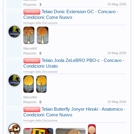
19 Mag 2026
Risposte:
3
Telaio Donic Extension GC - Concavo -
VENDO
Condizioni: Come Nuovo
Immagini della Discussione
Marvel64
19 Mag 2026
Risposte:
0
Telaio Joola ZeLeBRO PBO-c - Concavo -
VENDO
Condizioni: Usato
Immagini della Discussione
Marvel64
19 Mag 2026
Risposte:
0
Telaio Butterfly Jonyer Hinoki - Anatomico -
VENDO
Condizioni: Come Nuovo
Immagini della Discussione