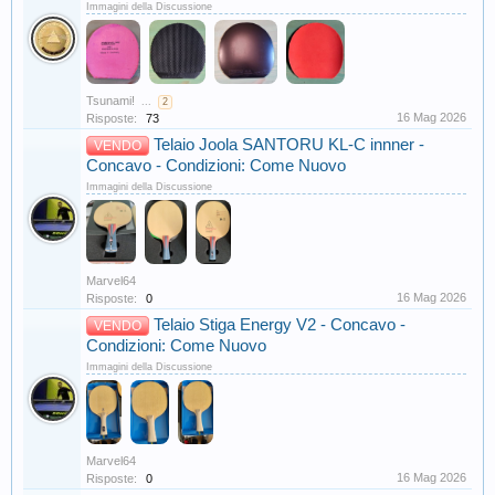
Immagini della Discussione
Tsunami!
...
2
16 Mag 2026
Risposte:
73
Telaio Joola SANTORU KL-C innner -
VENDO
Concavo - Condizioni: Come Nuovo
Immagini della Discussione
Marvel64
16 Mag 2026
Risposte:
0
Telaio Stiga Energy V2 - Concavo -
VENDO
Condizioni: Come Nuovo
Immagini della Discussione
Marvel64
16 Mag 2026
Risposte:
0