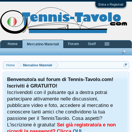
Entra o Registrati
Home
Forum
Staff
Mercatino Materiali
Home
Mercatino Materiali
Benvenuto/a sul forum di Tennis-Tavolo.com!
Iscriviti è GRATUITO!
Iscrivendoti con il pulsante qui a destra potrai
partecipare attivamente nelle discussioni,
pubblicare video e foto, accedere al mercatino e
conoscere tanti amici che condividono la tua
passione per il TennisTavolo. Cosa aspetti?
L'iscrizione è gratuita!
Sei già registrato/a e non
ricordi la password? Clicca
QUI
.