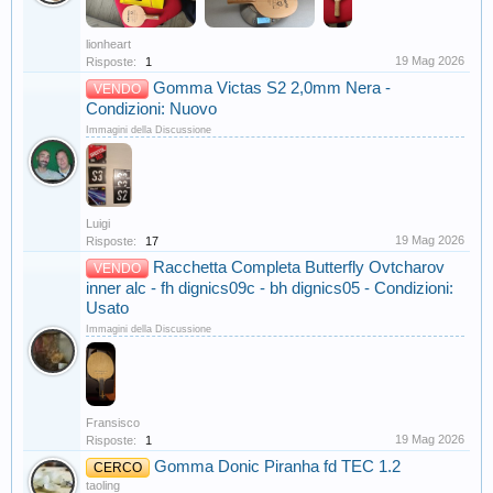
lionheart
19 Mag 2026
Risposte:
1
Gomma Victas S2 2,0mm Nera -
VENDO
Condizioni: Nuovo
Immagini della Discussione
Luigi
19 Mag 2026
Risposte:
17
Racchetta Completa Butterfly Ovtcharov
VENDO
inner alc - fh dignics09c - bh dignics05 - Condizioni:
Usato
Immagini della Discussione
Fransisco
19 Mag 2026
Risposte:
1
Gomma Donic Piranha fd TEC 1.2
CERCO
taoling