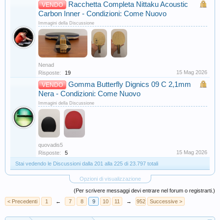
Racchetta Completa Nittaku Acoustic
VENDO
Carbon Inner - Condizioni: Come Nuovo
Immagini della Discussione
Nenad
15 Mag 2026
Risposte:
19
Gomma Butterfly Dignics 09 C 2,1mm
VENDO
Nera - Condizioni: Come Nuovo
Immagini della Discussione
quovadis5
15 Mag 2026
Risposte:
5
Stai vedendo le Discussioni dalla 201 alla 225 di 23.797 totali
Opzioni di visualizzazione
(Per scrivere messaggi devi entrare nel forum o registrarti.)
< Precedenti
1
←
7
8
9
10
11
→
952
Successive >