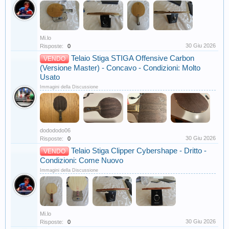
Mi.lo
30 Giu 2026
Risposte:
0
Telaio Stiga STIGA Offensive Carbon
VENDO
(Versione Master) - Concavo - Condizioni: Molto
Usato
Immagini della Discussione
dodododo06
30 Giu 2026
Risposte:
0
Telaio Stiga Clipper Cybershape - Dritto -
VENDO
Condizioni: Come Nuovo
Immagini della Discussione
Mi.lo
30 Giu 2026
Risposte:
0