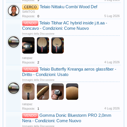
Risposte:
9
Telaio Nittaku Combi Wood Def
CERCO
SANTOS
5 Lug 2026
Risposte:
0
Telaio Tibhar AC hybrid inside j.tt.aa -
VENDO
Concavo - Condizioni: Come Nuovo
Immagini della Discussione
ratopaz
4 Lug 2026
Risposte:
2
Telaio Butterfly Kreanga aeros glassfiber -
VENDO
Dritto - Condizioni: Usato
Immagini della Discussione
ratopaz
4 Lug 2026
Risposte:
1
Gomma Donic Bluestorm PRO 2,0mm
VENDO
Nera - Condizioni: Come Nuovo
Immagini della Discussione