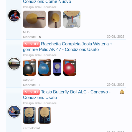
Condizioni: Come Nuovo
Immagini della Discussione
Mi.lo
30 Giu 2026
Risposte:
8
Racchetta Completa Joola Wisteria +
VENDO
gomme Palio AK 47 - Condizioni: Usato
Immagini della Discussione
ratopaz
29 Giu 2026
Risposte:
1
Telaio Butterfly Boll ALC - Concavo -
VENDO
Condizioni: Usato
Immagini della Discussione
carmelomaf