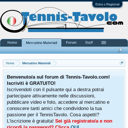
Entra o Registrati
Home
Forum
Staff
Mercatino Materiali
Home
Mercatino Materiali
Benvenuto/a sul forum di Tennis-Tavolo.com!
Iscriviti è GRATUITO!
Iscrivendoti con il pulsante qui a destra potrai
partecipare attivamente nelle discussioni,
pubblicare video e foto, accedere al mercatino e
conoscere tanti amici che condividono la tua
passione per il TennisTavolo. Cosa aspetti?
L'iscrizione è gratuita!
Sei già registrato/a e non
ricordi la password? Clicca
QUI
.