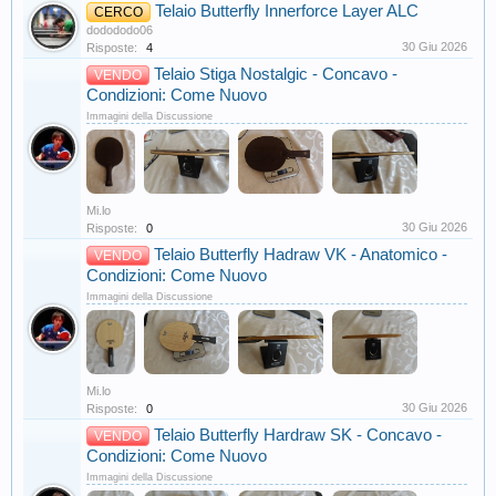
Telaio Butterfly Innerforce Layer ALC
CERCO
dodododo06
30 Giu 2026
Risposte:
4
Telaio Stiga Nostalgic - Concavo -
VENDO
Condizioni: Come Nuovo
Immagini della Discussione
Mi.lo
30 Giu 2026
Risposte:
0
Telaio Butterfly Hadraw VK - Anatomico -
VENDO
Condizioni: Come Nuovo
Immagini della Discussione
Mi.lo
30 Giu 2026
Risposte:
0
Telaio Butterfly Hardraw SK - Concavo -
VENDO
Condizioni: Come Nuovo
Immagini della Discussione