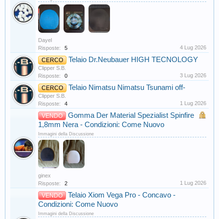
Dayel
4 Lug 2026
Risposte:
5
Telaio Dr.Neubauer HIGH TECNOLOGY
CERCO
Clipper S.B.
3 Lug 2026
Risposte:
0
Telaio Nimatsu Nimatsu Tsunami off-
CERCO
Clipper S.B.
1 Lug 2026
Risposte:
4
Gomma Der Material Spezialist Spinfire
VENDO
1,8mm Nera - Condizioni: Come Nuovo
Immagini della Discussione
ginex
1 Lug 2026
Risposte:
2
Telaio Xiom Vega Pro - Concavo -
VENDO
Condizioni: Come Nuovo
Immagini della Discussione