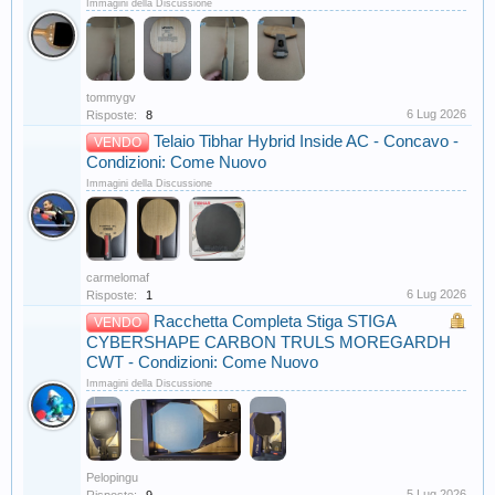
Immagini della Discussione
tommygv
6 Lug 2026
Risposte:
8
Telaio Tibhar Hybrid Inside AC - Concavo -
VENDO
Condizioni: Come Nuovo
Immagini della Discussione
carmelomaf
6 Lug 2026
Risposte:
1
Racchetta Completa Stiga STIGA
VENDO
CYBERSHAPE CARBON TRULS MOREGARDH
CWT - Condizioni: Come Nuovo
Immagini della Discussione
Pelopingu
5 Lug 2026