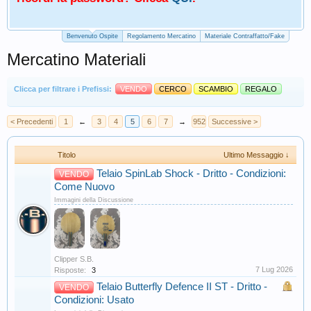
Benvenuto Ospite
Regolamento Mercatino
Materiale Contraffatto/Fake
Mercatino Materiali
Clicca per filtrare i Prefissi:
VENDO
CERCO
SCAMBIO
REGALO
< Precedenti
1
←
3
4
5
6
7
→
952
Successive >
Titolo
Ultimo Messaggio ↓
Telaio SpinLab Shock - Dritto - Condizioni:
VENDO
Come Nuovo
Immagini della Discussione
Clipper S.B.
7 Lug 2026
Risposte:
3
Telaio Butterfly Defence II ST - Dritto -
VENDO
Condizioni: Usato