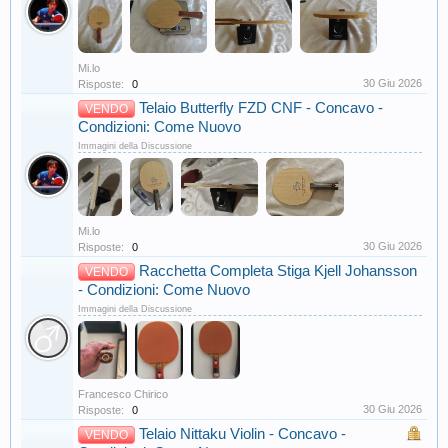
Mi.lo
30 Giu 2026
Risposte:
0
Telaio Butterfly FZD CNF - Concavo -
VENDO
Condizioni: Come Nuovo
Immagini della Discussione
Mi.lo
30 Giu 2026
Risposte:
0
Racchetta Completa Stiga Kjell Johansson
VENDO
- Condizioni: Come Nuovo
Immagini della Discussione
Francesco Chirico
30 Giu 2026
Risposte:
0
Telaio Nittaku Violin - Concavo -
VENDO