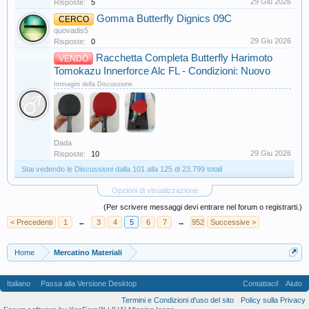
29 Giu 2026
Risposte:
5
Gomma Butterfly Dignics 09C
CERCO
quovadis5
29 Giu 2026
Risposte:
0
Racchetta Completa Butterfly Harimoto
VENDO
Tomokazu Innerforce Alc FL - Condizioni: Nuovo
Immagini della Discussione
Dada
29 Giu 2026
Risposte:
10
Stai vedendo le Discussioni dalla 101 alla 125 di 23.799 totali
Opzioni di visualizzazione
(Per scrivere messaggi devi entrare nel forum o registrarti.)
< Precedenti
1
←
3
4
5
6
7
→
952
Successive >
Home
Mercatino Materiali
Italiano
Passa alla Versione Desktop
Contattaci!
Aiuto
Termini e Condizioni d'uso del sito
Policy sulla Privacy