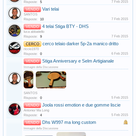
7 Feb 2015
Risposte:
5
Vari telai
VENDO
SANTOS
7 Feb 2015
Risposte:
10
4 telai Stiga BTY - DHS
VENDO
luca abbatiello
7 Feb 2015
Risposte:
9
cerco telaio darker 5p-2a manico dritto
CERCO
riccio1970
6 Feb 2015
Risposte:
0
Stiga Anniversary e Selm Artigianale
VENDO
Immagini della Discussione
SANTOS
5 Feb 2015
Risposte:
0
Joola rossi emotion e due gomme liscie
VENDO
Antonio/ Ma Long
5 Feb 2015
Risposte:
4
Dhs W997 ma long custom
VENDO
Immagini della Discussione