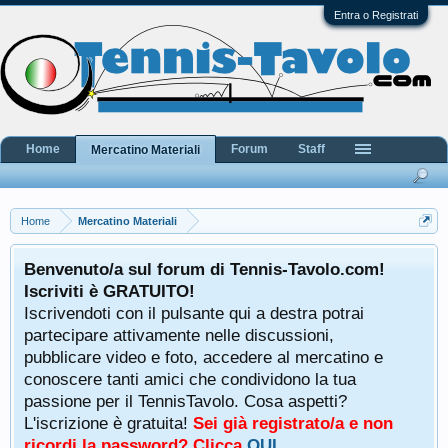
Entra o Registrati
Home
Forum
Staff
Mercatino Materiali
Home
Mercatino Materiali
Benvenuto/a sul forum di Tennis-Tavolo.com!
Iscriviti è GRATUITO!
Iscrivendoti con il pulsante qui a destra potrai
partecipare attivamente nelle discussioni,
pubblicare video e foto, accedere al mercatino e
conoscere tanti amici che condividono la tua
passione per il TennisTavolo. Cosa aspetti?
L'iscrizione è gratuita!
Sei già registrato/a e non
ricordi la password? Clicca
QUI
.