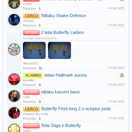
tranks
4 Feb 2015
Risposte:
1
Nittaku Shake Defence
CERCO
nemesi
4 Feb 2015
Risposte:
1
2 telai Butterfly carbon
VENDO
Immagini della Discussione
Allround73
4 Feb 2015
Risposte:
11
telaio Hallmark aurora
SCAMBIO
texwiller
3 Feb 2015
Risposte:
4
nittaku kasumi basic
VENDO
rubio
3 Feb 2015
Risposte:
0
Butterfly Feint long 2 o octopus joola
CERCO
Antonio/ Ma Long
3 Feb 2015
Risposte:
1
Telai Stiga e Butterfly
VENDO
top80