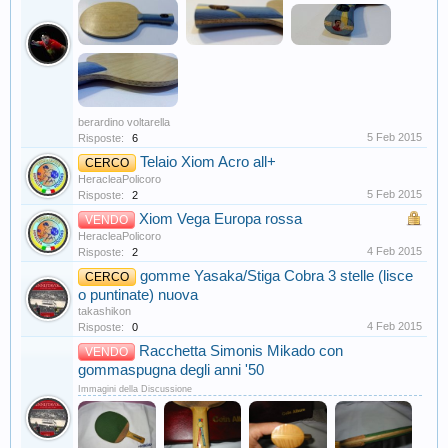
berardino voltarella
5 Feb 2015
Risposte:
6
Telaio Xiom Acro all+
CERCO
HeracleaPolicoro
5 Feb 2015
Risposte:
2
Xiom Vega Europa rossa
VENDO
HeracleaPolicoro
4 Feb 2015
Risposte:
2
gomme Yasaka/Stiga Cobra 3 stelle (lisce
CERCO
o puntinate) nuova
takashikon
4 Feb 2015
Risposte:
0
Racchetta Simonis Mikado con
VENDO
gommaspugna degli anni '50
Immagini della Discussione