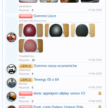
takashikon
4 Feb 2015
Risposte:
0
Gomme Lisce
VENDO
Immagini della Discussione
TimoBoll Fire
4 Feb 2015
Risposte:
16
Gomme rosse economiche
CERCO
doberman
4 Feb 2015
Risposte:
9
Tenergy 05 o 64
CERCO
Bavota
4 Feb 2015
Risposte:
5
donic appelgren allplay senso V2
VENDO
yopla
4 Feb 2015
Risposte:
0
Punt. corta Galaxy Uranus Poly
VENDO