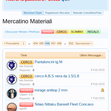
Benvenuto Ospite
Regolamento Mercatino
Materiale Contraffatto/Fake
Mercatino Materiali
Clicca per filtrare i Prefissi:
VENDO
CERCO
SCAMBIO
REGALO
< Precedenti
1
←
494
495
496
497
498
→
952
Successive >
Titolo
Ultimo Messaggio ↓
Pantaloncini tg M
CERCO
lele freeride
8 Feb 2015
Risposte:
0
cerco A.B.S nera da 1.5/1.8
CERCO
lele freeride
8 Feb 2015
Risposte:
0
mirage antitop 2 mm
VENDO
Clipper S.B.
7 Feb 2015
Risposte:
0
Telaio Nittaku Barwell Fleet Concavo
VENDO
age65