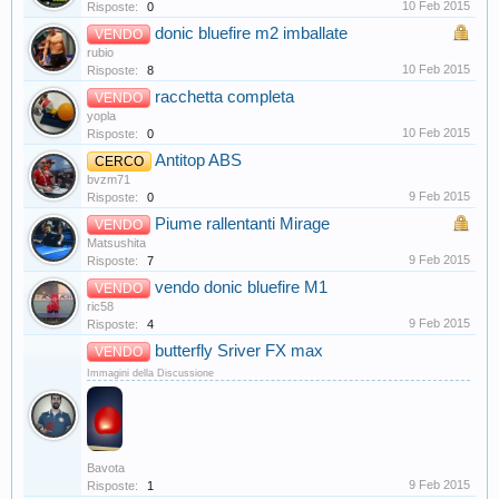
10 Feb 2015
Risposte:
0
donic bluefire m2 imballate
VENDO
rubio
10 Feb 2015
Risposte:
8
racchetta completa
VENDO
yopla
10 Feb 2015
Risposte:
0
Antitop ABS
CERCO
bvzm71
9 Feb 2015
Risposte:
0
Piume rallentanti Mirage
VENDO
Matsushita
9 Feb 2015
Risposte:
7
vendo donic bluefire M1
VENDO
ric58
9 Feb 2015
Risposte:
4
butterfly Sriver FX max
VENDO
Immagini della Discussione
Bavota
9 Feb 2015
Risposte:
1