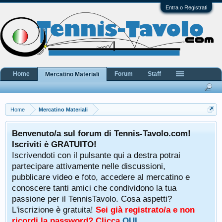
Entra o Registrati
Home
Forum
Staff
Mercatino Materiali
Home
Mercatino Materiali
Benvenuto/a sul forum di Tennis-Tavolo.com!
Iscriviti è GRATUITO!
Iscrivendoti con il pulsante qui a destra potrai
partecipare attivamente nelle discussioni,
pubblicare video e foto, accedere al mercatino e
conoscere tanti amici che condividono la tua
passione per il TennisTavolo. Cosa aspetti?
L'iscrizione è gratuita!
Sei già registrato/a e non
ricordi la password? Clicca
QUI
.