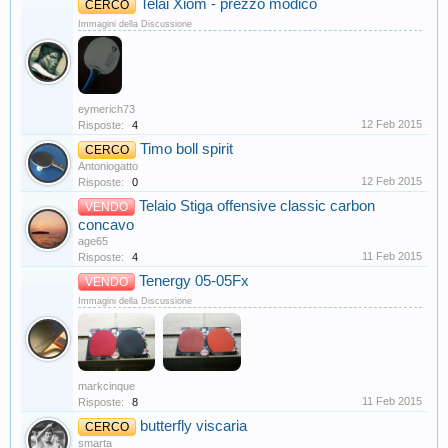
Telai Xiom - prezzo modico
CERCO
Immagini della Discussione
eymerich73
12 Feb 2015
Risposte:
4
Timo boll spirit
CERCO
Antoniogatto
12 Feb 2015
Risposte:
0
Telaio Stiga offensive classic carbon
VENDO
concavo
age65
11 Feb 2015
Risposte:
4
Tenergy 05-05Fx
VENDO
Immagini della Discussione
markcinque
11 Feb 2015
Risposte:
8
butterfly viscaria
CERCO
smarta