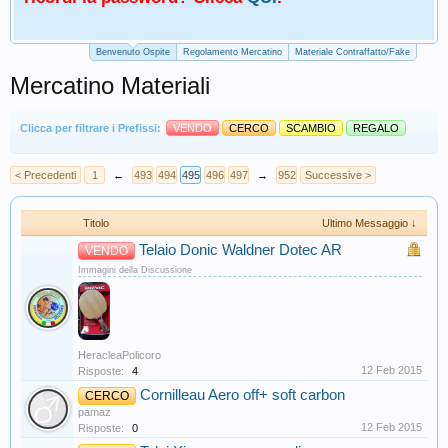
Benvenuto Ospite
Regolamento Mercatino
Materiale Contraffatto/Fake
Mercatino Materiali
Clicca per filtrare i Prefissi:
VENDO
CERCO
SCAMBIO
REGALO
< Precedenti
1
←
493
494
495
496
497
→
952
Successive >
Titolo
Ultimo Messaggio ↓
Telaio Donic Waldner Dotec AR
VENDO
Immagini della Discussione
HeracleaPolicoro
12 Feb 2015
Risposte:
4
Cornilleau Aero off+ soft carbon
CERCO
pamaz
12 Feb 2015
Risposte:
0