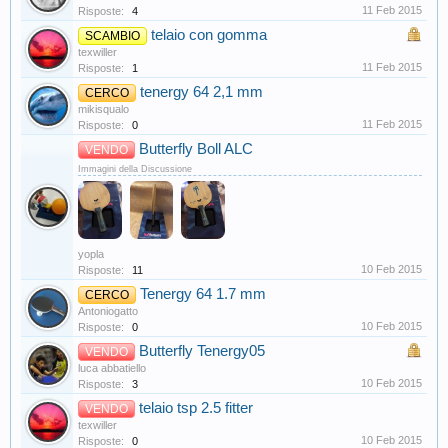
11 Feb 2015
Risposte:
4
telaio con gomma
SCAMBIO
texwiller
11 Feb 2015
Risposte:
1
tenergy 64 2,1 mm
CERCO
mikisqualo
11 Feb 2015
Risposte:
0
Butterfly Boll ALC
VENDO
Immagini della Discussione
yopla
10 Feb 2015
Risposte:
11
Tenergy 64 1.7 mm
CERCO
Antoniogatto
10 Feb 2015
Risposte:
0
Butterfly Tenergy05
VENDO
luca abbatiello
10 Feb 2015
Risposte:
3
telaio tsp 2.5 fitter
VENDO
texwiller
10 Feb 2015
Risposte:
0