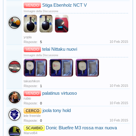
Stiga Ebenholz NCT V
VENDO
Immagini della Discussione
yopla
10 Feb 2015
Risposte:
5
telai Nittaku nuovi
VENDO
Immagini della Discussione
takashikon
10 Feb 2015
Risposte:
1
palatinus virtuoso
VENDO
rubio
10 Feb 2015
Risposte:
0
joola tony hold
CERCO
lele freeride
10 Feb 2015
Risposte:
0
Donic Bluefire M3 rossa max nuova
SCAMBIO
Marvel64