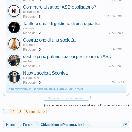
Risposte:
6
Commercialista per ASD obbligatorio?
Rorschach
27 Set 2015
Risposte:
6
Tariffe e costi di gestione di una squadra.
martspin
2 Set 2009
Risposte:
2
Costruzione di una società...
defender
7 Dic 2010
Risposte:
5
costi e principali indicazioni per creare un ASD
Archer
3 Set 2020
Risposte:
10
Nuova società Sportiva
Clipper S.B.
1 Set 2011
Risposte:
8
Stai vedendo le Discussioni dalla 1 alla 25 di 52 totali
Opzioni di visualizzazione
(Per scrivere messaggi devi entrare nel forum o registrarti.)
1
2
3
Successive >
Home
Forum
Chiacchiere e Presentazioni