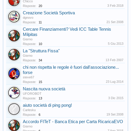
Chicco
3 Feb 2018
Risposte:
20
Creazione Società Sportiva
dgnovo
21 Set 2008
Risposte:
11
Cercare Finanziamenti? Vedi ICC Table Tennis
Milpitas
Giorno
5 Giu 2013
Risposte:
10
La "Struttura Fissa"
Giorno
13 Feb 2007
Risposte:
34
chi non rispetta le regole è fuori dall'associazione...
forse
steve67
23 Lug 2014
Risposte:
15
Nascita nuova società
UFOROBOT
3 Dic 2015
Risposte:
13
aiuto società di ping pong!
Carlesku
19 Set 2008
Risposte:
6
Accordo FITeT - Banca Etica per Carta RicaricaEVO
Giorno
7 Ago 2015