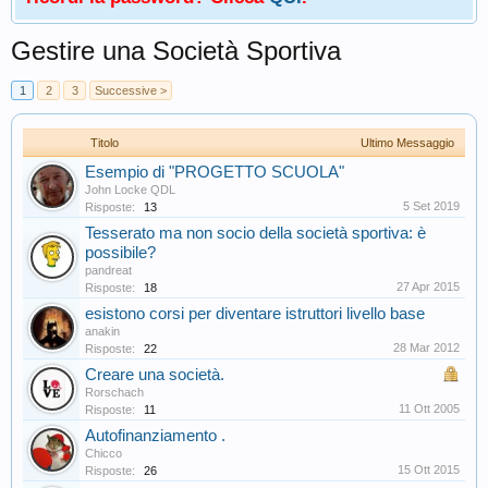
Gestire una Società Sportiva
1
2
3
Successive >
Titolo
Ultimo Messaggio
Esempio di "PROGETTO SCUOLA"
John Locke QDL
5 Set 2019
Risposte:
13
Tesserato ma non socio della società sportiva: è
possibile?
pandreat
27 Apr 2015
Risposte:
18
esistono corsi per diventare istruttori livello base
anakin
28 Mar 2012
Risposte:
22
Creare una società.
Rorschach
11 Ott 2005
Risposte:
11
Autofinanziamento .
Chicco
15 Ott 2015
Risposte:
26