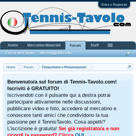
Entra o Registrati
Home
Mercatino Materiali
Staff
Forum
Cerca nei Forum
Messaggi Recenti
Home
Forum
Chiacchiere e Presentazioni
Benvenuto/a sul forum di Tennis-Tavolo.com!
Iscriviti è GRATUITO!
Iscrivendoti con il pulsante qui a destra potrai
partecipare attivamente nelle discussioni,
pubblicare video e foto, accedere al mercatino e
conoscere tanti amici che condividono la tua
passione per il TennisTavolo. Cosa aspetti?
L'iscrizione è gratuita!
Sei già registrato/a e non
ricordi la password? Clicca
QUI
.