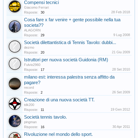
Compensi tecnici
Giacomo Ferrari
28 Feb 2018
Risposte:
30
Cosa fare x far venire + gente possibile nella tua
societa??
ALAGORN
9 Lug 2008
Risposte:
29
Società dilettantistica di Tennis Tavolo: dubbi...
dezmo
21 Giu 2009
Risposte:
20
Istruttori per nuova società Guidonia (RM)
Fulvio2960
28 Set 2010
Risposte:
17
milano est: interessa palestra senza affitto da
pagare?
record
26 Set 2009
Risposte:
2
Creazione di una nuova società TT.
tdk200
19 Gen 2012
Risposte:
11
Società tennis tavolo.
pingman
30 Apr 2011
Risposte:
16
Rivoluzione nel mondo dello sport.