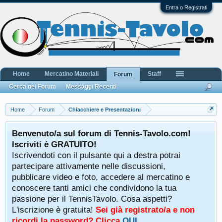
Entra o Registrati
Home
Mercatino Materiali
Staff
Forum
Cerca nei Forum
Messaggi Recenti
Home
Forum
Chiacchiere e Presentazioni
Benvenuto/a sul forum di Tennis-Tavolo.com!
Iscriviti è GRATUITO!
Iscrivendoti con il pulsante qui a destra potrai
partecipare attivamente nelle discussioni,
pubblicare video e foto, accedere al mercatino e
conoscere tanti amici che condividono la tua
passione per il TennisTavolo. Cosa aspetti?
L'iscrizione è gratuita!
Sei già registrato/a e non
ricordi la password? Clicca
QUI
.