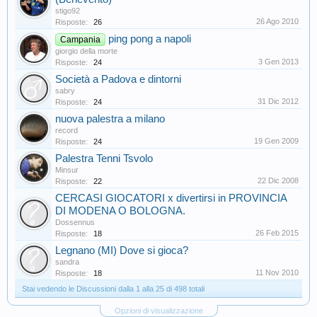
stigo92
26 Ago 2010
Risposte:
26
ping pong a napoli
Campania
giorgio della morte
3 Gen 2013
Risposte:
24
Società a Padova e dintorni
sabry
31 Dic 2012
Risposte:
24
nuova palestra a milano
record
19 Gen 2009
Risposte:
24
Palestra Tenni Tsvolo
Minsur
22 Dic 2008
Risposte:
22
CERCASI GIOCATORI x divertirsi in PROVINCIA
DI MODENA O BOLOGNA.
Dossennus
26 Feb 2015
Risposte:
18
Legnano (MI) Dove si gioca?
sandra
11 Nov 2010
Risposte:
18
Stai vedendo le Discussioni dalla 1 alla 25 di 498 totali
Opzioni di visualizzazione