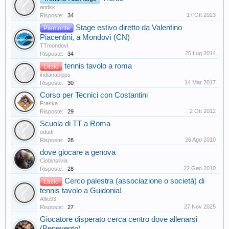
andkk
17 Ott 2023
Risposte:
34
Stage estivo diretto da Valentino
Piemonte
Piacentini, a Mondovì (CN)
TTmondovì
25 Lug 2014
Risposte:
34
tennis tavolo a roma
Lazio
indianapipps
14 Mar 2017
Risposte:
30
Corso per Tecnici con Costantini
Fraska
2 Ott 2012
Risposte:
29
Scuola di TT a Roma
odudi
26 Ago 2010
Risposte:
28
dove giocare a genova
Ciobinsilvia
22 Gen 2010
Risposte:
28
Cerco palestra (associazione o società) di
Lazio
tennis tavolo a Guidonia!
Alfio93
27 Nov 2025
Risposte:
27
Giocatore disperato cerca centro dove allenarsi
(Benevento)