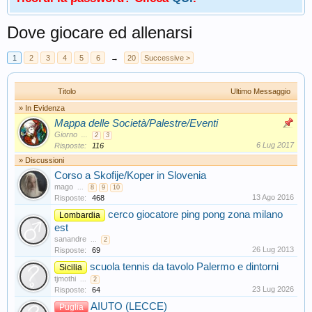
Dove giocare ed allenarsi
1
2
3
4
5
6
→
20
Successive >
Titolo
Ultimo Messaggio
» In Evidenza
Mappa delle Società/Palestre/Eventi
Giorno
...
2
3
6 Lug 2017
Risposte:
116
» Discussioni
Corso a Skofije/Koper in Slovenia
mago
...
8
9
10
13 Ago 2016
Risposte:
468
cerco giocatore ping pong zona milano
Lombardia
est
sanandre
...
2
26 Lug 2013
Risposte:
69
scuola tennis da tavolo Palermo e dintorni
Sicilia
tjmothi
...
2
23 Lug 2026
Risposte:
64
AIUTO (LECCE)
Puglia