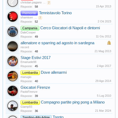
christian.pagano
...
2
15 Apr 2013
Risposte:
58
Tennistavolo Torino
Piemonte
shamisen
...
2
2 Ott 2023
Risposte:
52
Cerco Giocatori di Napoli e dintorni
Campania
DaleCooper
11 Giu 2012
Risposte:
49
allenatore e sparring ad agosto in sardegna
record
21 Mag 2013
Risposte:
48
Stage Estivi 2017
Emanuele98
2 Ago 2017
Risposte:
45
Dove allenarmi
Lombardia
manugio
29 Ago 2014
Risposte:
40
Giocatori Firenze
PaoloFirenze
5 Lug 2010
Risposte:
39
Compagno partite ping pong a Milano
Lombardia
Giamp93
21 Mar 2024
Risposte:
36
Trento
Trentino-Alto Adige