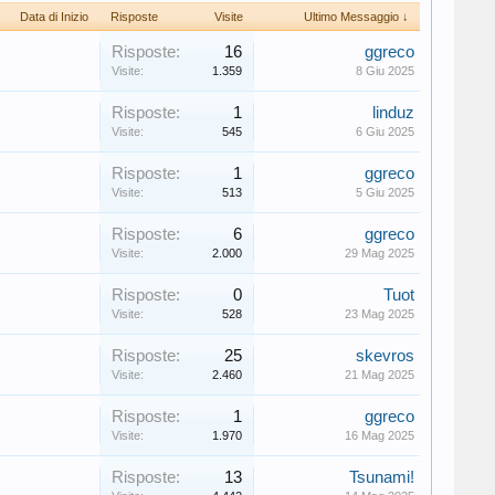
Data di Inizio
Risposte
Visite
Ultimo Messaggio ↓
Risposte:
16
ggreco
Visite:
1.359
8 Giu 2025
Risposte:
1
linduz
Visite:
545
6 Giu 2025
Risposte:
1
ggreco
Visite:
513
5 Giu 2025
Risposte:
6
ggreco
Visite:
2.000
29 Mag 2025
Risposte:
0
Tuot
Visite:
528
23 Mag 2025
Risposte:
25
skevros
Visite:
2.460
21 Mag 2025
Risposte:
1
ggreco
Visite:
1.970
16 Mag 2025
Risposte:
13
Tsunami!