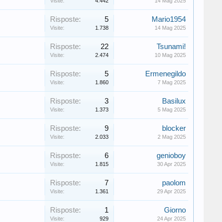
Visite:
4.442
14 Mag 2025
Risposte:
5
Mario1954
Visite:
1.738
14 Mag 2025
Risposte:
22
Tsunami!
Visite:
2.474
10 Mag 2025
Risposte:
5
Ermenegildo
Visite:
1.860
7 Mag 2025
Risposte:
3
Basilux
Visite:
1.373
5 Mag 2025
Risposte:
9
blocker
Visite:
2.033
2 Mag 2025
Risposte:
6
genioboy
Visite:
1.815
30 Apr 2025
Risposte:
7
paolom
Visite:
1.361
29 Apr 2025
Risposte:
1
Giorno
Visite:
929
24 Apr 2025