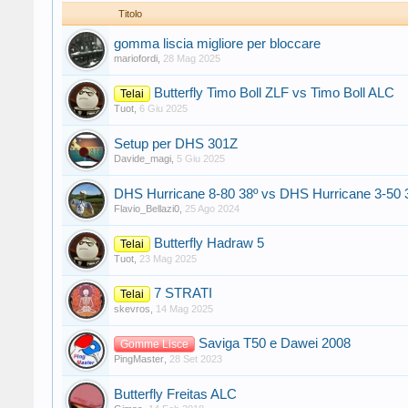
Titolo
gomma liscia migliore per bloccare
mariofordi
,
28 Mag 2025
Butterfly Timo Boll ZLF vs Timo Boll ALC
Telai
Tuot
,
6 Giu 2025
Setup per DHS 301Z
Davide_magi
,
5 Giu 2025
DHS Hurricane 8-80 38º vs DHS Hurricane 3-50 
Flavio_Bellazi0
,
25 Ago 2024
Butterfly Hadraw 5
Telai
Tuot
,
23 Mag 2025
7 STRATI
Telai
skevros
,
14 Mag 2025
Saviga T50 e Dawei 2008
Gomme Lisce
PingMaster
,
28 Set 2023
Butterfly Freitas ALC