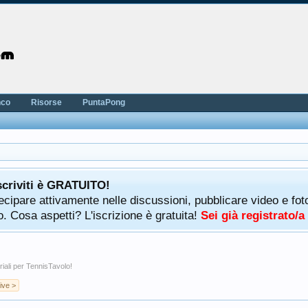
nco
Risorse
PuntaPong
scriviti è GRATUITO!
rtecipare attivamente nelle discussioni, pubblicare video e f
. Cosa aspetti? L'iscrizione è gratuita!
Sei già registrato/
riali per TennisTavolo!
ive >