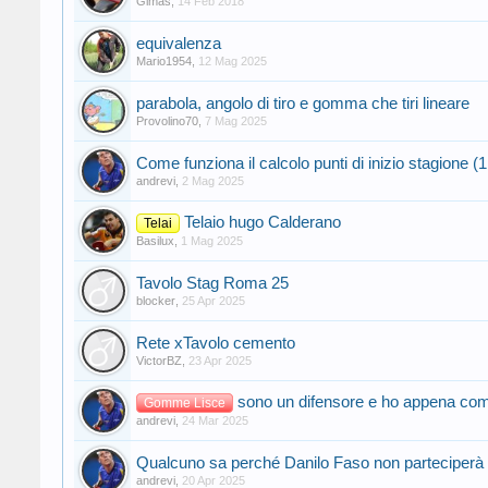
Gimas
,
14 Feb 2018
equivalenza
Mario1954
,
12 Mag 2025
parabola, angolo di tiro e gomma che tiri lineare
Provolino70
,
7 Mag 2025
Come funziona il calcolo punti di inizio stagione (1
andrevi
,
2 Mag 2025
Telaio hugo Calderano
Telai
Basilux
,
1 Mag 2025
Tavolo Stag Roma 25
blocker
,
25 Apr 2025
Rete xTavolo cemento
VictorBZ
,
23 Apr 2025
sono un difensore e ho appena com
Gomme Lisce
andrevi
,
24 Mar 2025
Qualcuno sa perché Danilo Faso non parteciperà ai
andrevi
,
20 Apr 2025