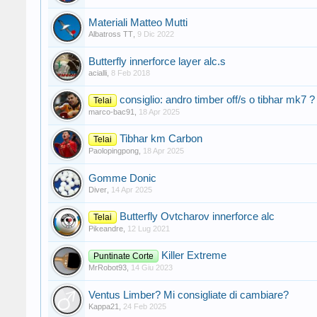
Materiali Matteo Mutti
Albatross TT
,
9 Dic 2022
Butterfly innerforce layer alc.s
acialli
,
8 Feb 2018
consiglio: andro timber off/s o tibhar mk7 ?
Telai
marco-bac91
,
18 Apr 2025
Tibhar km Carbon
Telai
Paolopingpong
,
18 Apr 2025
Gomme Donic
Diver
,
14 Apr 2025
Butterfly Ovtcharov innerforce alc
Telai
Pikeandre
,
12 Lug 2021
Killer Extreme
Puntinate Corte
MrRobot93
,
14 Giu 2023
Ventus Limber? Mi consigliate di cambiare?
Kappa21
,
24 Feb 2025