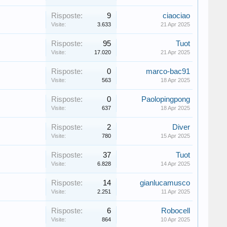
Risposte:
9
ciaociao
Visite:
3.633
21 Apr 2025
Risposte:
95
Tuot
Visite:
17.020
21 Apr 2025
Risposte:
0
marco-bac91
Visite:
563
18 Apr 2025
Risposte:
0
Paolopingpong
Visite:
637
18 Apr 2025
Risposte:
2
Diver
Visite:
780
15 Apr 2025
Risposte:
37
Tuot
Visite:
6.828
14 Apr 2025
Risposte:
14
gianlucamusco
Visite:
2.251
11 Apr 2025
Risposte:
6
Robocell
Visite:
864
10 Apr 2025