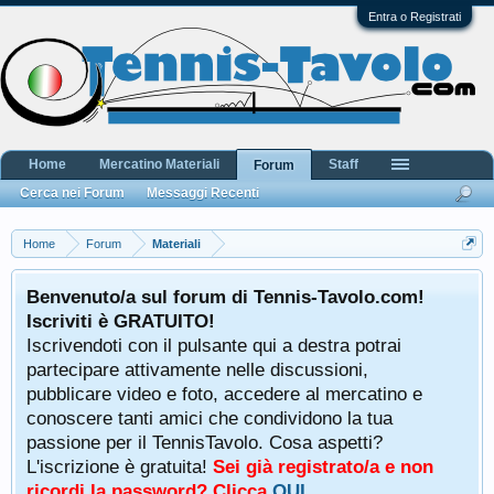
Entra o Registrati
Home
Mercatino Materiali
Staff
Forum
Cerca nei Forum
Messaggi Recenti
Home
Forum
Materiali
Benvenuto/a sul forum di Tennis-Tavolo.com!
Iscriviti è GRATUITO!
Iscrivendoti con il pulsante qui a destra potrai
partecipare attivamente nelle discussioni,
pubblicare video e foto, accedere al mercatino e
conoscere tanti amici che condividono la tua
passione per il TennisTavolo. Cosa aspetti?
L'iscrizione è gratuita!
Sei già registrato/a e non
ricordi la password? Clicca
QUI
.