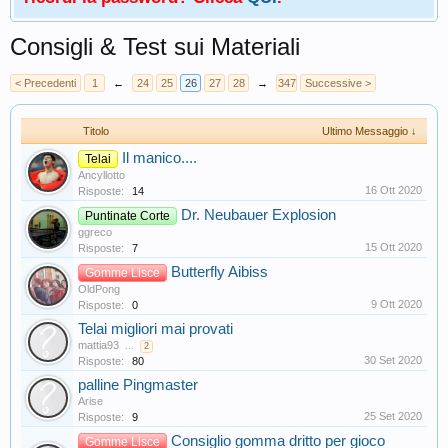
Consigli & Test sui Materiali
< Precedenti
1
←
24
25
26
27
28
→
347
Successive >
Titolo
Ultimo Messaggio ↓
Il manico....
Telai
Ancyllotto
16 Ott 2020
Risposte:
14
Dr. Neubauer Explosion
Puntinate Corte
ggreco
15 Ott 2020
Risposte:
7
Butterfly Aibiss
Gomme Lisce
OldPong
9 Ott 2020
Risposte:
0
Telai migliori mai provati
mattia93
...
2
30 Set 2020
Risposte:
80
palline Pingmaster
Arise
25 Set 2020
Risposte:
9
Consiglio gomma dritto per gioco
Gomme Lisce