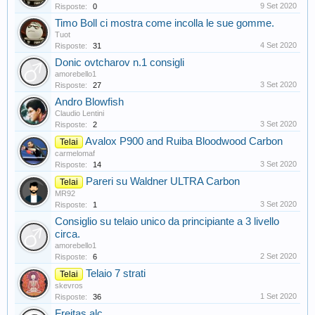
9 Set 2020
Risposte:
0
Timo Boll ci mostra come incolla le sue gomme.
Tuot
4 Set 2020
Risposte:
31
Donic ovtcharov n.1 consigli
amorebello1
3 Set 2020
Risposte:
27
Andro Blowfish
Claudio Lentini
3 Set 2020
Risposte:
2
Avalox P900 and Ruiba Bloodwood Carbon
Telai
carmelomaf
3 Set 2020
Risposte:
14
Pareri su Waldner ULTRA Carbon
Telai
MR92
3 Set 2020
Risposte:
1
Consiglio su telaio unico da principiante a 3 livello
circa.
amorebello1
2 Set 2020
Risposte:
6
Telaio 7 strati
Telai
skevros
1 Set 2020
Risposte:
36
Freitas alc