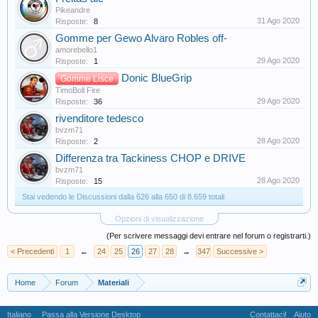
Pikeandre
31 Ago 2020
Risposte:
8
Gomme per Gewo Alvaro Robles off-
amorebello1
29 Ago 2020
Risposte:
1
Donic BlueGrip
Gomme Lisce
TimoBoll Fire
29 Ago 2020
Risposte:
36
rivenditore tedesco
bvzm71
28 Ago 2020
Risposte:
2
Differenza tra Tackiness CHOP e DRIVE
bvzm71
28 Ago 2020
Risposte:
15
Stai vedendo le Discussioni dalla 626 alla 650 di 8.659 totali
Opzioni di visualizzazione
(Per scrivere messaggi devi entrare nel forum o registrarti.)
< Precedenti
1
←
24
25
26
27
28
→
347
Successive >
Home
Forum
Materiali
Italiano
Passa alla Versione Desktop
Contattaci!
Aiuto