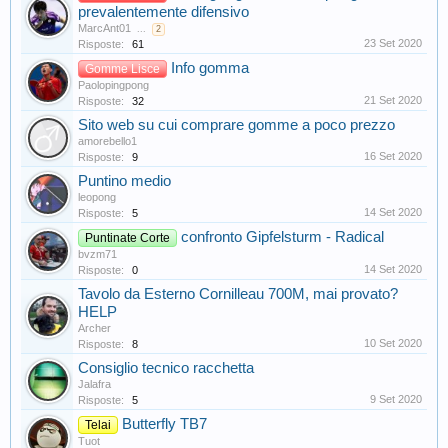
prevalentemente difensivo
MarcAnt01
...
2
23 Set 2020
Risposte:
61
Info gomma
Gomme Lisce
Paolopingpong
21 Set 2020
Risposte:
32
Sito web su cui comprare gomme a poco prezzo
amorebello1
16 Set 2020
Risposte:
9
Puntino medio
leopong
14 Set 2020
Risposte:
5
confronto Gipfelsturm - Radical
Puntinate Corte
bvzm71
14 Set 2020
Risposte:
0
Tavolo da Esterno Cornilleau 700M, mai provato?
HELP
Archer
10 Set 2020
Risposte:
8
Consiglio tecnico racchetta
Jalafra
9 Set 2020
Risposte:
5
Butterfly TB7
Telai
Tuot