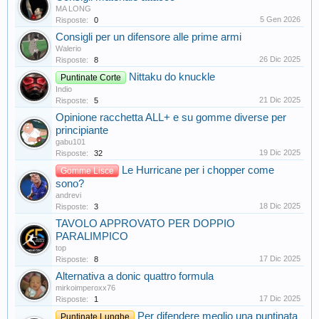
MA LONG
5 Gen 2026
Risposte:
0
Consigli per un difensore alle prime armi
Walerio
26 Dic 2025
Risposte:
8
Nittaku do knuckle
Puntinate Corte
Indio
21 Dic 2025
Risposte:
5
Opinione racchetta ALL+ e su gomme diverse per
principiante
gabu101
19 Dic 2025
Risposte:
32
Le Hurricane per i chopper come
Gomme Lisce
sono?
andrevi
18 Dic 2025
Risposte:
3
TAVOLO APPROVATO PER DOPPIO
PARALIMPICO
top
17 Dic 2025
Risposte:
8
Alternativa a donic quattro formula
mirkoimperoxx76
17 Dic 2025
Risposte:
1
Per difendere meglio una puntinata
Puntinate Lunghe