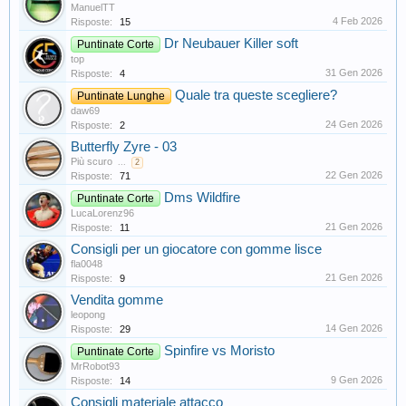
ManuelTT
4 Feb 2026
Risposte:
15
Dr Neubauer Killer soft
Puntinate Corte
top
31 Gen 2026
Risposte:
4
Quale tra queste scegliere?
Puntinate Lunghe
daw69
24 Gen 2026
Risposte:
2
Butterfly Zyre - 03
Più scuro
...
2
22 Gen 2026
Risposte:
71
Dms Wildfire
Puntinate Corte
LucaLorenz96
21 Gen 2026
Risposte:
11
Consigli per un giocatore con gomme lisce
fla0048
21 Gen 2026
Risposte:
9
Vendita gomme
leopong
14 Gen 2026
Risposte:
29
Spinfire vs Moristo
Puntinate Corte
MrRobot93
9 Gen 2026
Risposte:
14
Consigli materiale attacco