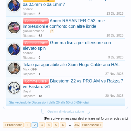
da 0.5mm o da 1mm?
andrevi
13 Dic 2025
Risposte:
5
Andro RASANTER C53, mie
Gomme Lisce
impressioni e confronto con altre ibride
gianlucamusco
...
2
10 Dic 2025
Risposte:
62
Gomma liscia per difensore con
Gomme Lisce
elevato spin
andrevi
9 Dic 2025
Risposte:
9
Telaio paragonabile allo Xiom Hugo Calderano HAL
Mick OFF
27 Nov 2025
Risposte:
1
Bluestorm Z2 vs PRO AM vs Rakza 7
Gomme Lisce
vs Fastarc G1
Dayel
20 Nov 2025
Risposte:
18
Stai vedendo le Discussioni dalla 26 alla 50 di 8.659 totali
Opzioni di visualizzazione
(Per scrivere messaggi devi entrare nel forum o registrarti.)
< Precedenti
1
2
3
4
5
6
→
347
Successive >