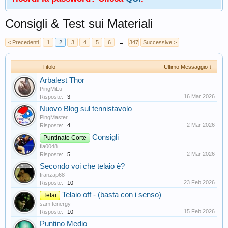
Consigli & Test sui Materiali
< Precedenti
1
2
3
4
5
6
→
347
Successive >
Titolo
Ultimo Messaggio ↓
Arbalest Thor
PingMiLu
16 Mar 2026
Risposte:
3
Nuovo Blog sul tennistavolo
PingMaster
2 Mar 2026
Risposte:
4
Consigli
Puntinate Corte
fla0048
2 Mar 2026
Risposte:
5
Secondo voi che telaio è?
franzap68
23 Feb 2026
Risposte:
10
Telaio off - (basta con i senso)
Telai
sam tenergy
15 Feb 2026
Risposte:
10
Puntino Medio