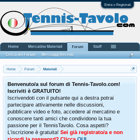
Entra o Registrati
Home
Mercatino Materiali
Staff
Forum
Cerca nei Forum
Messaggi Recenti
Home
Forum
Materiali
Benvenuto/a sul forum di Tennis-Tavolo.com!
Iscriviti è GRATUITO!
Iscrivendoti con il pulsante qui a destra potrai
partecipare attivamente nelle discussioni,
pubblicare video e foto, accedere al mercatino e
conoscere tanti amici che condividono la tua
passione per il TennisTavolo. Cosa aspetti?
L'iscrizione è gratuita!
Sei già registrato/a e non
ricordi la password? Clicca
QUI
.