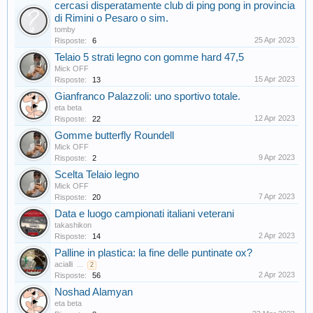
cercasi disperatamente club di ping pong in provincia
di Rimini o Pesaro o sim.
tomby
25 Apr 2023
Risposte:
6
Telaio 5 strati legno con gomme hard 47,5
Mick OFF
15 Apr 2023
Risposte:
13
Gianfranco Palazzoli: uno sportivo totale.
eta beta
12 Apr 2023
Risposte:
22
Gomme butterfly Roundell
Mick OFF
9 Apr 2023
Risposte:
2
Scelta Telaio legno
Mick OFF
7 Apr 2023
Risposte:
20
Data e luogo campionati italiani veterani
takashikon
2 Apr 2023
Risposte:
14
Palline in plastica: la fine delle puntinate ox?
acialli
...
2
2 Apr 2023
Risposte:
56
Noshad Alamyan
eta beta