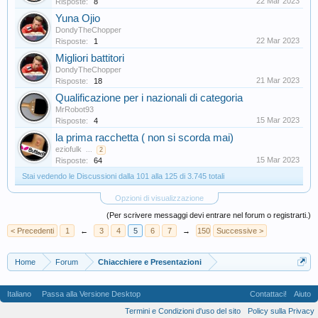
22 Mar 2023
Risposte:
8
Yuna Ojio
DondyTheChopper
22 Mar 2023
Risposte:
1
Migliori battitori
DondyTheChopper
21 Mar 2023
Risposte:
18
Qualificazione per i nazionali di categoria
MrRobot93
15 Mar 2023
Risposte:
4
la prima racchetta ( non si scorda mai)
eziofulk
...
2
15 Mar 2023
Risposte:
64
Stai vedendo le Discussioni dalla 101 alla 125 di 3.745 totali
Opzioni di visualizzazione
(Per scrivere messaggi devi entrare nel forum o registrarti.)
< Precedenti
1
←
3
4
5
6
7
→
150
Successive >
Home
Forum
Chiacchiere e Presentazioni
Italiano
Passa alla Versione Desktop
Contattaci!
Aiuto
Termini e Condizioni d'uso del sito
Policy sulla Privacy