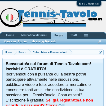
Entra o Registrati
Home
Mercatino Materiali
Staff
Forum
Cerca nei Forum
Messaggi Recenti
Home
Forum
Chiacchiere e Presentazioni
Benvenuto/a sul forum di Tennis-Tavolo.com!
Iscriviti è GRATUITO!
Iscrivendoti con il pulsante qui a destra potrai
partecipare attivamente nelle discussioni,
pubblicare video e foto, accedere al mercatino e
conoscere tanti amici che condividono la tua
passione per il TennisTavolo. Cosa aspetti?
L'iscrizione è gratuita!
Sei già registrato/a e non
ricordi la password? Clicca
QUI
.