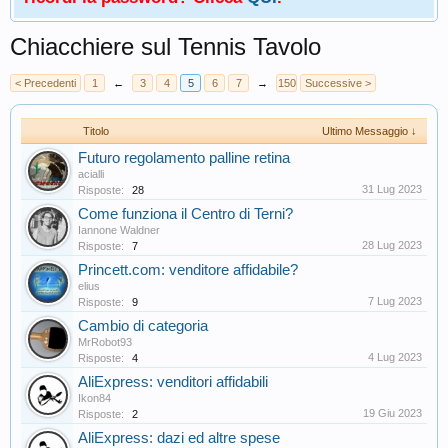
Chiacchiere sul Tennis Tavolo
< Precedenti
1
←
3
4
5
6
7
→
150
Successive >
Titolo
Ultimo Messaggio ↓
Futuro regolamento palline retina
acialli
31 Lug 2023
Risposte:
28
Come funziona il Centro di Terni?
Iannone Waldner
28 Lug 2023
Risposte:
7
Princett.com: venditore affidabile?
elius
7 Lug 2023
Risposte:
9
Cambio di categoria
MrRobot93
4 Lug 2023
Risposte:
4
AliExpress: venditori affidabili
Ikon84
19 Giu 2023
Risposte:
2
AliExpress: dazi ed altre spese