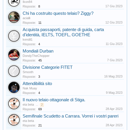
Ikon84
17 Giu 2023
Risposte:
8
Chi ha costruito questo telaio? Ziggy?
acialli
12 Giu 2023
Risposte:
11
Acquista passaporti, patente di guida, carta
d'identità, IELTS, TOEFL, GOETHE
kendil1
11 Giu 2023
Risposte:
4
Mondiali Durban
DondyTheChopper
7 Giu 2023
Risposte:
45
Divisione Categorie FITET
Smooth
16 Mag 2023
Risposte:
3
Attendibilità sito
Nak Muay
9 Mag 2023
Risposte:
4
Il nuovo telaio ottagonale di Stiga.
eta beta
...
2
28 Apr 2023
Risposte:
69
Semifinale Scudetto a Carrara. Vorrei i vostri pareri
eta beta
28 Apr 2023
Risposte:
21