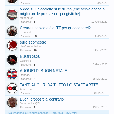
1 Feb 2020
Risposte:
3
Video su un corretto stile di vita (che serve anche a
migliorare le prestazioni pongistiche)
takashikon
17 Gen 2020
Risposte:
1
Creare una società di TT per guadagnarci?!
Francesko
9 Gen 2020
Risposte:
38
sulle scomesse
gianfrancopierino
9 Gen 2020
Risposte:
18
BUON 2020
zziplexhst
8 Gen 2020
Risposte:
6
AUGURI DI BUON NATALE
Renaga
25 Dic 2019
Risposte:
8
TANTI AUGURI DA TUTTO LO STAFF ARTTE
Artte Telai
20 Dic 2019
Risposte:
0
Buoni propositi al contrario
John Locke QDL
19 Dic 2019
Risposte:
7
Stai vedendo le Discussioni dalla 51 alla 75 di 1.876 totali