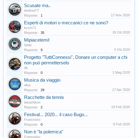
Scusate ma..
AndreaTT
17 Nov 2020
Risposte:
1
Esperti di motori o meccanici ce ne sono?
bvzm71
26 Ott 2020
Risposte:
35
Mipiacetemi!
Sette
5 Ott 2020
Risposte:
9
Progetto "TuttiConnessi", Donare un computer a chi
non può permetterselo
dtt
2 Mag 2020
Risposte:
0
Musica da viaggio
elius
17 Apr 2020
Risposte:
29
Racchette da tennis
takashikon
19 Feb 2020
Risposte:
2
Festival... 2020... il caso Bugo...
Francesko
8 Feb 2020
Risposte:
0
Non è "la polemica"
Francesko