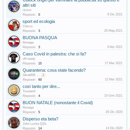
Ublock origin per eliminare la pubblicità su questo e
altri siti
ricsco
8 Dic 2021
Risposte:
0
sport ed ecologia
Chicco
26 Mag 2021
Risposte:
3
BUONA PASQUA
Renaga
6 Apr 2021
Risposte:
3
Caso Covid in palestra: che si fa?
off-ready
17 Mar 2021
Risposte:
15
Quarantena: cosa state facendo?
SilvaM95
...
2
12 Mar 2021
Risposte:
60
così tanto per dire...
Tsunami!
10 Gen 2021
Risposte:
4
BUON NATALE (nonostante il Covid)
Renaga
26 Dic 2020
Risposte:
5
Disperso eta beta?
John Locke QDL
14 Dic 2020
Risposte:
14