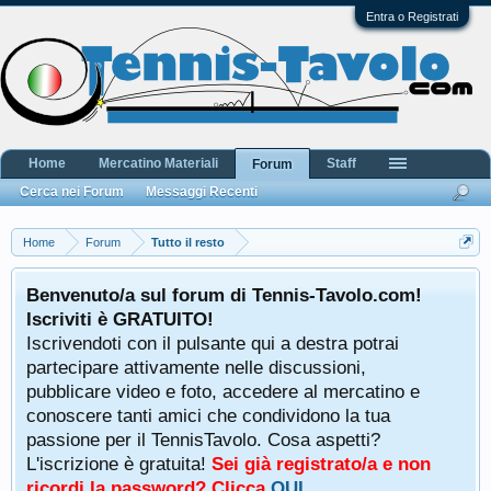
Entra o Registrati
Home
Mercatino Materiali
Staff
Forum
Cerca nei Forum
Messaggi Recenti
Home
Forum
Tutto il resto
Benvenuto/a sul forum di Tennis-Tavolo.com!
Iscriviti è GRATUITO!
Iscrivendoti con il pulsante qui a destra potrai
partecipare attivamente nelle discussioni,
pubblicare video e foto, accedere al mercatino e
conoscere tanti amici che condividono la tua
passione per il TennisTavolo. Cosa aspetti?
L'iscrizione è gratuita!
Sei già registrato/a e non
ricordi la password? Clicca
QUI
.