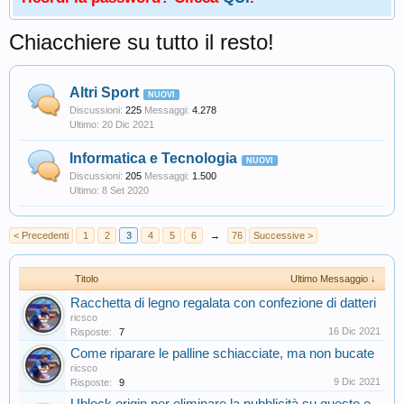
Chiacchiere su tutto il resto!
Altri Sport
Discussioni:
225
Messaggi:
4.278
20 Dic 2021
Informatica e Tecnologia
Discussioni:
205
Messaggi:
1.500
8 Set 2020
< Precedenti
1
2
3
4
5
6
→
76
Successive >
Titolo
Ultimo Messaggio ↓
Racchetta di legno regalata con confezione di datteri
ricsco
16 Dic 2021
Risposte:
7
Come riparare le palline schiacciate, ma non bucate
ricsco
9 Dic 2021
Risposte:
9