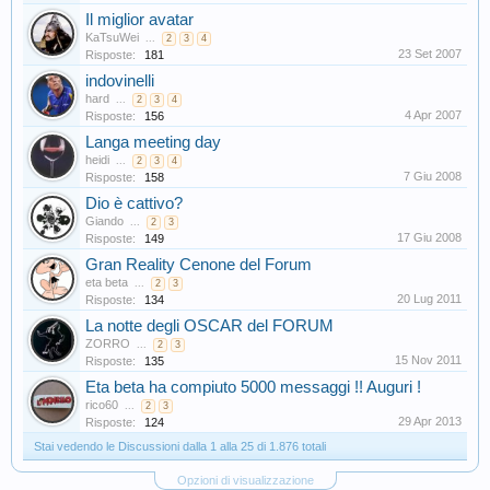
Il miglior avatar
KaTsuWei
...
2
3
4
23 Set 2007
Risposte:
181
indovinelli
hard
...
2
3
4
4 Apr 2007
Risposte:
156
Langa meeting day
heidi
...
2
3
4
7 Giu 2008
Risposte:
158
Dio è cattivo?
Giando
...
2
3
17 Giu 2008
Risposte:
149
Gran Reality Cenone del Forum
eta beta
...
2
3
20 Lug 2011
Risposte:
134
La notte degli OSCAR del FORUM
ZORRO
...
2
3
15 Nov 2011
Risposte:
135
Eta beta ha compiuto 5000 messaggi !! Auguri !
rico60
...
2
3
29 Apr 2013
Risposte:
124
Stai vedendo le Discussioni dalla 1 alla 25 di 1.876 totali
Opzioni di visualizzazione