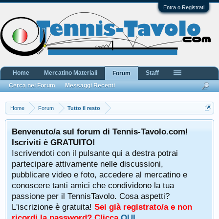
Entra o Registrati
Home
Mercatino Materiali
Staff
Forum
Cerca nei Forum
Messaggi Recenti
Home
Forum
Tutto il resto
Benvenuto/a sul forum di Tennis-Tavolo.com!
Iscriviti è GRATUITO!
Iscrivendoti con il pulsante qui a destra potrai
partecipare attivamente nelle discussioni,
pubblicare video e foto, accedere al mercatino e
conoscere tanti amici che condividono la tua
passione per il TennisTavolo. Cosa aspetti?
L'iscrizione è gratuita!
Sei già registrato/a e non
ricordi la password? Clicca
QUI
.