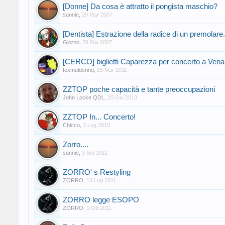
[Donne] Da cosa è attratto il pongista maschio?
sunnie
,
20 Mar 2007
[Dentista] Estrazione della radice di un premolare.
Giorno
,
29 Giu 2007
[CERCO] biglietti Caparezza per concerto a Vena
foxmulderino
,
15 Mar 2011
ZZTOP poche capacità e tante preoccupazioni
John Locke QDL
,
20 Giu 2013
ZZTOP In... Concerto!
Chicco
,
3 Lug 2010
Zorro....
sunnie
,
3 Set 2011
ZORRO' s Restyling
ZORRO
,
13 Lug 2011
ZORRO legge ESOPO
ZORRO
,
1 Ott 2011