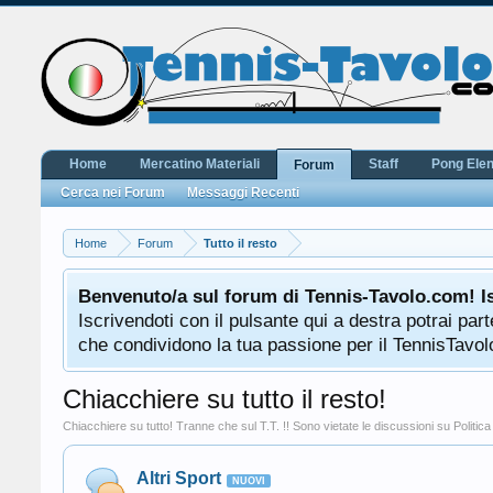
Home
Mercatino Materiali
Staff
Pong Ele
Forum
Cerca nei Forum
Messaggi Recenti
Home
Forum
Tutto il resto
Benvenuto/a sul forum di Tennis-Tavolo.com! I
Iscrivendoti con il pulsante qui a destra potrai pa
che condividono la tua passione per il TennisTavolo
Chiacchiere su tutto il resto!
Chiacchiere su tutto! Tranne che sul T.T. !! Sono vietate le discussioni su Polit
Altri Sport