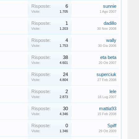
Risposte:
6
sunnie
Visite:
1.705
1 Ago 2007
Risposte:
1
dadillo
Visite:
1.203
30 Nov 2008
Risposte:
4
wally
Visite:
1.753
30 Giu 2006
Risposte:
38
eta beta
Visite:
4.601
20 Ott 2007
Risposte:
24
superciuk
Visite:
4.804
27 Feb 2008
Risposte:
2
lele
Visite:
2.873
16 Lug 2007
Risposte:
30
mattia93
Visite:
4.346
15 Feb 2008
Risposte:
0
Spiff
Visite:
1.346
29 Ott 2009