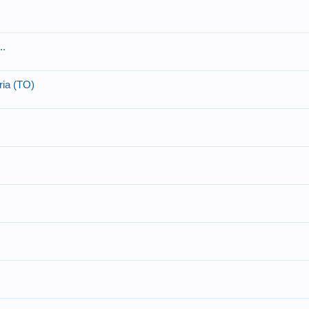
..
ria (TO)