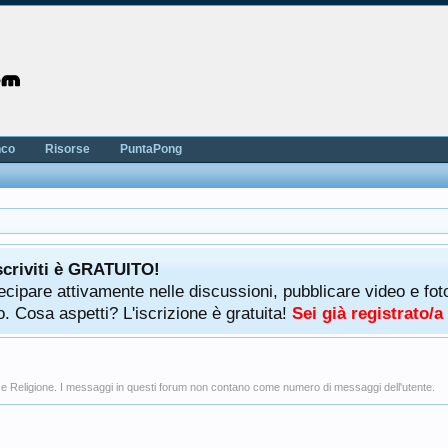
nco
Risorse
PuntaPong
scriviti è GRATUITO!
rtecipare attivamente nelle discussioni, pubblicare video e f
. Cosa aspetti? L'iscrizione è gratuita!
Sei già registrato/
ica e Religione. I messaggi in questi forum non contano come numero di messaggi dell'utente.