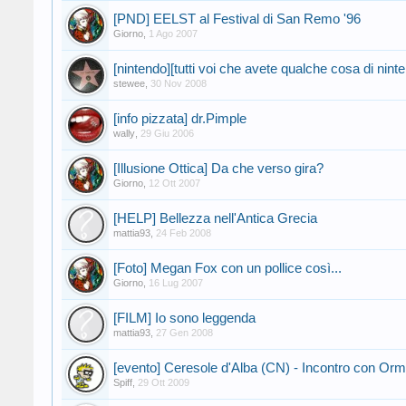
[PND] EELST al Festival di San Remo '96
Giorno
,
1 Ago 2007
[nintendo][tutti voi che avete qualche cosa di nint
stewee
,
30 Nov 2008
[info pizzata] dr.Pimple
wally
,
29 Giu 2006
[Illusione Ottica] Da che verso gira?
Giorno
,
12 Ott 2007
[HELP] Bellezza nell'Antica Grecia
mattia93
,
24 Feb 2008
[Foto] Megan Fox con un pollice così...
Giorno
,
16 Lug 2007
[FILM] Io sono leggenda
mattia93
,
27 Gen 2008
[evento] Ceresole d'Alba (CN) - Incontro con Or
Spiff
,
29 Ott 2009