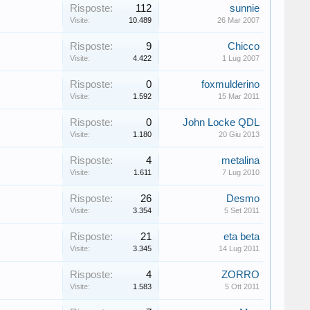
Risposte:
112
sunnie
Visite:
10.489
26 Mar 2007
Risposte:
9
Chicco
Visite:
4.422
1 Lug 2007
Risposte:
0
foxmulderino
Visite:
1.592
15 Mar 2011
Risposte:
0
John Locke QDL
Visite:
1.180
20 Giu 2013
Risposte:
4
metalina
Visite:
1.611
7 Lug 2010
Risposte:
26
Desmo
Visite:
3.354
5 Set 2011
Risposte:
21
eta beta
Visite:
3.345
14 Lug 2011
Risposte:
4
ZORRO
Visite:
1.583
5 Ott 2011