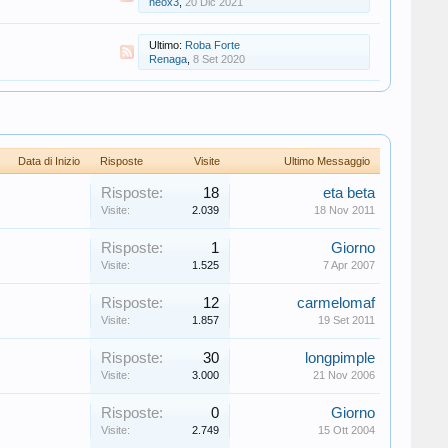
neox3
,
20 Dic 2021
Ultimo:
Roba Forte
Renaga
,
8 Set 2020
Data di Inizio
Risposte
Visite
Ultimo Messaggio
Risposte:
18
eta beta
Visite:
2.039
18 Nov 2011
Risposte:
1
Giorno
Visite:
1.525
7 Apr 2007
Risposte:
12
carmelomaf
Visite:
1.857
19 Set 2011
Risposte:
30
longpimple
Visite:
3.000
21 Nov 2006
Risposte:
0
Giorno
Visite:
2.749
15 Ott 2004