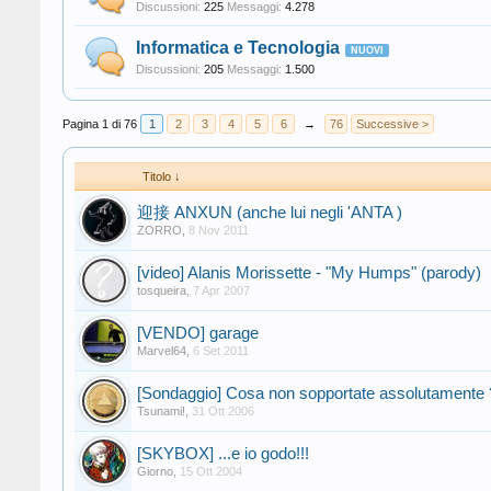
Discussioni:
225
Messaggi:
4.278
Informatica e Tecnologia
Discussioni:
205
Messaggi:
1.500
Pagina 1 di 76
1
2
3
4
5
6
→
76
Successive >
Titolo ↓
迎接 ANXUN (anche lui negli 'ANTA )
ZORRO
,
8 Nov 2011
[video] Alanis Morissette - "My Humps" (parody)
tosqueira
,
7 Apr 2007
[VENDO] garage
Marvel64
,
6 Set 2011
[Sondaggio] Cosa non sopportate assolutamente 
Tsunami!
,
31 Ott 2006
[SKYBOX] ...e io godo!!!
Giorno
,
15 Ott 2004