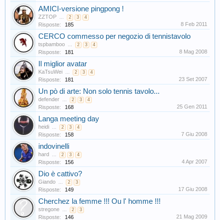
AMICI-versione pingpong !
ZZTOP
...
2
3
4
8 Feb 2011
Risposte:
185
CERCO commesso per negozio di tennistavolo
tspbamboo
...
2
3
4
8 Mag 2008
Risposte:
181
Il miglior avatar
KaTsuWei
...
2
3
4
23 Set 2007
Risposte:
181
Un pò di arte: Non solo tennis tavolo...
defender
...
2
3
4
25 Gen 2011
Risposte:
168
Langa meeting day
heidi
...
2
3
4
7 Giu 2008
Risposte:
158
indovinelli
hard
...
2
3
4
4 Apr 2007
Risposte:
156
Dio è cattivo?
Giando
...
2
3
17 Giu 2008
Risposte:
149
Cherchez la femme !!! Ou l' homme !!!
stregone
...
2
3
21 Mag 2009
Risposte:
146