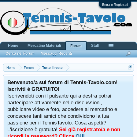
Entra o Registrati
Home
Mercatino Materiali
Staff
Forum
Cerca nei Forum
Messaggi Recenti
Home
Forum
Tutto il resto
Benvenuto/a sul forum di Tennis-Tavolo.com!
Iscriviti è GRATUITO!
Iscrivendoti con il pulsante qui a destra potrai
partecipare attivamente nelle discussioni,
pubblicare video e foto, accedere al mercatino e
conoscere tanti amici che condividono la tua
passione per il TennisTavolo. Cosa aspetti?
L'iscrizione è gratuita!
Sei già registrato/a e non
ricordi la password? Clicca
QUI
.