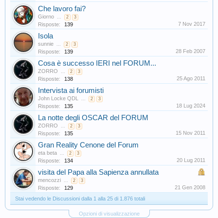
Che lavoro fai?
Giorno
...
2
3
7 Nov 2017
Risposte:
139
Isola
sunnie
...
2
3
28 Feb 2007
Risposte:
139
Cosa è successo IERI nel FORUM...
ZORRO
...
2
3
25 Ago 2011
Risposte:
138
Intervista ai forumisti
John Locke QDL
...
2
3
18 Lug 2024
Risposte:
135
La notte degli OSCAR del FORUM
ZORRO
...
2
3
15 Nov 2011
Risposte:
135
Gran Reality Cenone del Forum
eta beta
...
2
3
20 Lug 2011
Risposte:
134
visita del Papa alla Sapienza annullata
mencozzi
...
2
3
21 Gen 2008
Risposte:
129
Stai vedendo le Discussioni dalla 1 alla 25 di 1.876 totali
Opzioni di visualizzazione