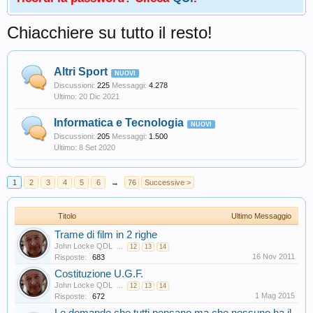
Chiacchiere su tutto il resto!
Altri Sport
Discussioni:
225
Messaggi:
4.278
20 Dic 2021
Informatica e Tecnologia
Discussioni:
205
Messaggi:
1.500
8 Set 2020
1
2
3
4
5
6
→
76
Successive >
Titolo
Ultimo Messaggio
Trame di film in 2 righe
John Locke QDL
...
12
13
14
16 Nov 2011
Risposte:
683
Costituzione U.G.F.
John Locke QDL
...
12
13
14
1 Mag 2015
Risposte:
672