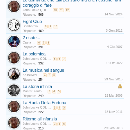
Le domande che tutti pensano ma che nessuno ha il
coraggio di fare
John Locke QDL
...
10
11
12
14 Nov 2024
Risposte:
568
Fight Club
Bombarolo
...
8
9
10
3 Gen 2012
Risposte:
469
2 risate...
Casta
...
6
7
8
4 Giu 2007
Risposte:
391
La polemica
John Locke QDL
...
5
6
7
18 Ott 2022
Risposte:
332
La musica nel sangue
KaTsuWei
...
4
5
6
29 Nov 2015
Risposte:
254
La storia infinita
Master Xanto
...
3
4
5
19 Mar 2006
Risposte:
249
La Ruota Della Fortuna
John Locke QDL
...
3
4
5
18 Nov 2011
Risposte:
222
Ritorno all'infanzia
John Locke QDL
...
3
4
5
29 Gen 2013
Risposte:
216